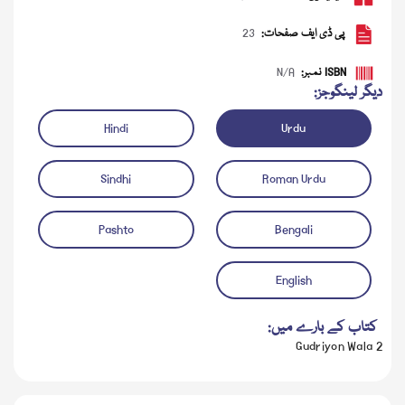
پی ڈی ایف صفحات:
23
ISBN نمبر:
N/A
دیگر لینگوجز:
Hindi
Urdu
Sindhi
Roman Urdu
Pashto
Bengali
آڈیو چلائیں
English
کتاب کے بارے میں:
2 Gudriyon Wala