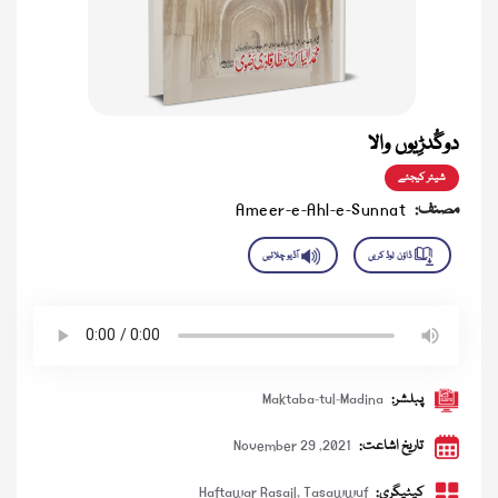
دوگُدڑِیوں والا
شیئر کیجئے
مصنف:
Ameer-e-Ahl-e-Sunnat
پبلشر:
Maktaba-tul-Madina
تاریخ اشاعت:
November 29 ,2021
کیٹیگری:
Tasawwuf
,
Haftawar Rasail