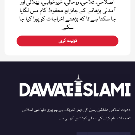
اصلاحی، فلاحی، روحانی، خیرخواہی، بھلائی اور
آمدنی بڑھانے کے جائز اور محفوظ کام میں لگایا
جا سکتا ہے تا کہ بڑھتے اخراجات کو پورا کیا جا
سکے.
ڈونیٹ کریں
دعوت اسلامی عاشقان رسول کی دینی تحریک ہے جو پوری دنیا میں اسلامی
تعلیمات عام کرنے کی عملی کوششیں کررہی ہے