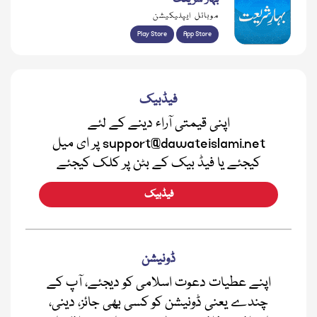
موبائل ایپلیکیشن
Play Store
App Store
فیڈبیک
اپنی قیمتی آراء دینے کے لئے
support@dawateislami.net پر ای میل
کیجئے یا فیڈ بیک کے بٹن پر کلک کیجئے
فیڈبیک
ڈونیشن
اپنے عطیات دعوت اسلامی کو دیجئے، آپ کے
چندے یعنی ڈونیشن کو کسی بھی جائز، دینی،