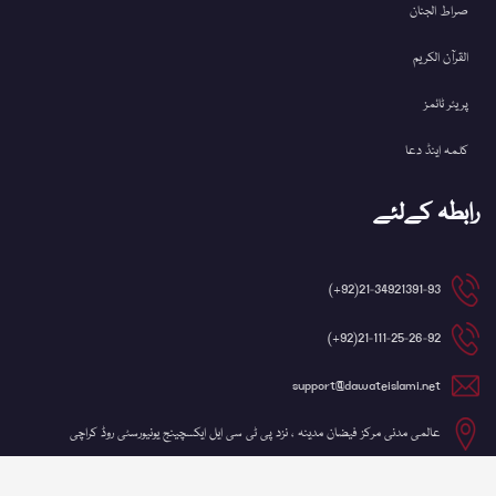
صراط الجنان
القرآن الکریم
پریئر ٹائمز
کلمہ اینڈ دعا
رابطہ کےلئے
21-34921391-93(92+)
21-111-25-26-92(92+)
support@dawateislami.net
عالمی مدنی مرکز فیضان مدینہ ، نزد پی ٹی سی ایل ایکسچینج یونیورسٹی روڈ کراچی
©کاپی رائٹ 2026 شعبہ آئی ٹی، دعوتِ اسلامی