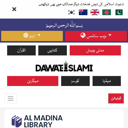
دعوت اسلامی کی دینی خدمات دیگر ممالک میں بھی دیکھئے
ویب سائٹس
اردو
مدنی چینل
کتابیں
القرآن
میڈیا
کورسز
میگزین
ڈونیشن