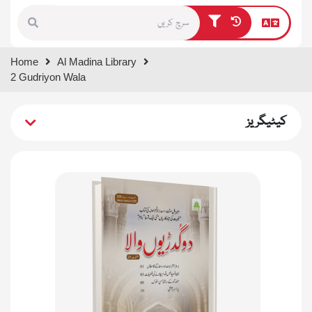
Type 1 or more characters for
Home
Al Madina Library
results.
2 Gudriyon Wala
کیٹیگریز