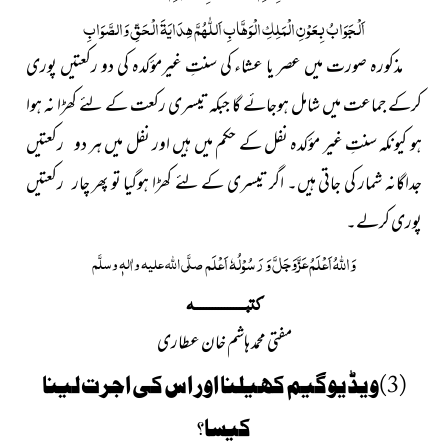
اَلْجَوَابُ بِعَوْنِ الْمَلِکِ الْوَھَّابِ اَللّٰھُمَّ ھِدَایَۃَ الْحَقِّ وَالصَّوَابِ
مذکورہ صورت میں عصر یا عشاء کی سنتِ غیرمؤکدہ کی دو رکعتیں پوری
کرکے جماعت میں شامل ہوجائے گا جبکہ تیسری رکعت کے لئے کھڑا نہ ہوا
ہو کیونکہ سنتِ غیر مؤکدہ نفل کے حکم میں ہیں اور نفل میں ہر دو رکعتیں
جداگانہ شمار کی جاتی ہیں۔ اگر تیسری کے لئے کھڑا ہوگیا تو پھر چار رکعتیں
پوری کرلے۔
عَزَّوَجَلَّ
وَ
اللہُ
اَعْلَمُ
وَ رَسُوْلُہٗ اَعْلَم
صلَّی اللہ علیہ واٰلہٖ وسلَّم
کتبـــــــــــــــــہ
مفتی محمد ہاشم خان عطاری
(3)ویڈیوگیم کھیلنا اور اس کی اجرت لینا
کیسا؟