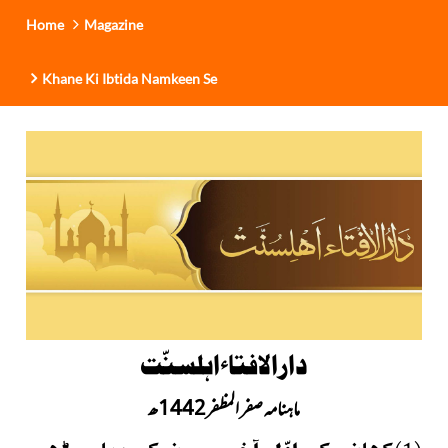
Home
Magazine
Khane Ki Ibtida Namkeen Se
دارالافتاءاہلسنّت
ماہنامہ صفر المظفر1442
ھ