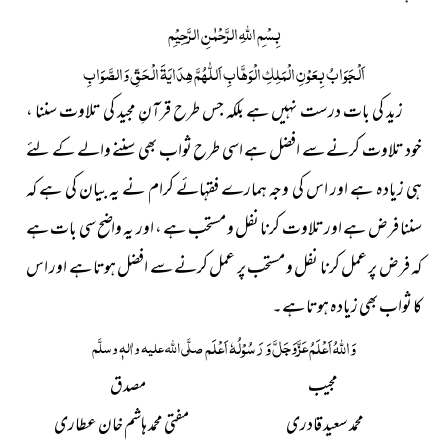
بِسْمِ اللّٰہِ الرَّحْمٰنِ الرَّحِیْمِ
اَلْجَوَابُ بِعَوْنِ الْمَلِکِ الْوَھَّابِ اَللّٰھُمَّ ھِدَایَۃَ الْحَقِّ وَالصَّوَابِ
زید کی بات درست نہیں ہے بلکہ جس طرح قرآنِ مجید کی تلاوت سننا ،
خود تلاوت کرنے سے افضل ہے اسی طرح ثواب بھی سننے والے کے لئے
ہی زیادہ ہے اور اس کی وجہ ہمارے فقہائے کرام نے یہ بیان کی ہے کہ
سننا فرض ہے اور تلاوت کرنا نفل و مستحب ہے ، اور یہ واضح سی بات ہے
کہ فرض پر عمل کرنا نفل و مستحب پر عمل کرنے سے افضل ہوتا ہے اور اس
کا ثواب بھی زیادہ ہوتا ہے۔
عَزَّوَجَلَّ
وَ
اللہُ
اَعْلَمُ
وَ رَسُوْلُہٗ اَعْلَم
صلَّی اللہ علیہ واٰلہٖ وسلَّم
مجیب مصدق
محمد سعید قادری مفتی محمد ہاشم خان عطاری