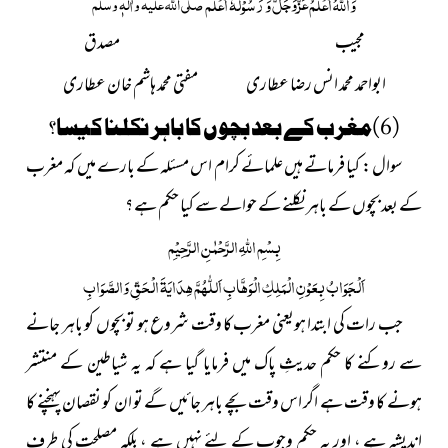
عَزَّوَجَلَّ
وَ
اللہُ
اَعْلَمُ
وَ رَسُوْلُہٗ اَعْلَم
صلَّی اللہ علیہ واٰلہٖ وسلَّم
مجیب مصدق
ابواحمد محمد انس رضا عطاری
مفتی محمد ہاشم خان عطاری
(6)مغرب کے بعد بچوں کا باہر نکلنا کیسا؟
سوال : کیا فرماتے ہیں علمائے کرام اس مسئلہ کے بارے میں کہ مغرب
کے بعد بچوں کے باہر نکلنے کے حوالے سے کیا حکم ہے ؟
بِسْمِ اللّٰہِ الرَّحْمٰنِ الرَّحِیْمِ
اَلْجَوَابُ بِعَوْنِ الْمَلِکِ الْوَھَّابِ اَللّٰھُمَّ ھِدَایَۃَ الْحَقِّ وَالصَّوَابِ
جب رات کی ابتدا ہویعنی مغرب کا وقت شروع ہو تو بچوں کو باہر جانے
سے روکنے کا حکم حدیثِ پاک میں فرمایا گیا ہے کہ یہ شیاطین کے منتشر
ہونے کا وقت ہے اگر اس وقت بچے باہر جائیں گے تو ان کو نقصان پہنچنے کا
اندیشہ ہے ، اور یہ حکم وجوب کے لئے نہیں ہے ، بلکہ مصلحت کی طرف