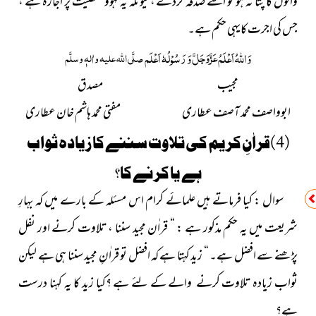
والوں کا پتا نہ ہو تو اسے صدقہ کردے ، کیونکہ یہ لہوو معصیت پر اجارہ ہے ،
جس کی اجرت کایہی حکم ہے۔
عَزَّوَجَلَّ
وَ
اللہُ
اَعْلَمُ
وَ رَسُوْلُہٗ اَعْلَم
صلَّی اللہ علیہ واٰلہٖ وسلَّم
مجیب مصدق
ابوواصف محمد آصف عطاری مفتی محمد ہاشم خان عطاری
(4)قراٰنِ کریم کی تلاوت سننے کا زیادہ ثواب
ہے یا کرنے کا؟
سوال : کیا فرماتے ہیں علمائے کرام اس مسئلہ کے بارے میں کہ بہارِ
شریعت میں یہ حکم مذکور ہے : “ قراٰن مجید سننا ، تلاوت کرنے اور نفل
پڑھنے سے افضل ہے۔ “ زید کہتا ہے کہ افضل تو قراٰنِ مجید سننا ہی ہے لیکن
ثواب زیادہ تلاوت کرنے والے کے لئے ہے ؟کیا زید کا یہ کہنا درست
ہے؟