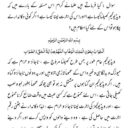
سوال : کیا فرماتے ہیں علمائے کرام اس مسئلہ کے بارے میں کہ
ویڈیوگیم کھیلناکیساہے؟اوراس کی اجرت لینا کیسا ہے؟ اگر کوئی دکاندارلے
چکاہوتواس کے لئے کیا احکام ہیں؟
بِسْمِ اللّٰہِ الرَّحْمٰنِ الرَّحِیْمِ
اَلْجَوَابُ بِعَوْنِ الْمَلِکِ الْوَھَّابِ اَللّٰھُمَّ ھِدَایَۃَ الْحَقِّ وَالصَّوَابِ
ویڈیوگیم عام طور پر جس طرح کھیلنا مروّج ہے ، ناجائز و حرام ہے کہ
میوزک و بدنگاہی وغیرہ اس کے عموماً لازمی جزو ہیں اور یہ دونوں ناجائز و گناہ
ہیں۔ اگر ویڈیوگیم ان گناہوں پر مشتمل نہ ہو تو بھی چونکہ عموماً بطورِ لہو و لعب
کھیلی جاتی ہے ، اس لئے ممنوع ہے کہ کسی عبث میں وقت ضائع کرناممنوع
ہے ، اور ویڈیوگیمز کی اجرت لینا ناجائز و حرام ہے ، لہٰذا دکاندار نے جتنی رقم
اجرت میں حاصل کی ہے ، وہ دینے والوں کو واپس کرے اور اگر دینے