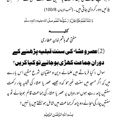
بلائیں دور کر دی جاتی ہیں۔
(شعب الایمان ، 8 / 100)
عَزَّوَجَلَّ
وَ
اللہُ
اَعْلَمُ
وَ رَسُوْلُہٗ اَعْلَم
صلَّی اللہ علیہ واٰلہٖ وسلَّم
کتبـــــــــــــــــہ
مفتی محمد ہاشم خان عطاری
(2)عصر و عشاء کی سنت قبلیہ پڑھنے کے
دوران جماعت کھڑی ہوجائے تو کیا کریں؟
سوال : کیا فرماتے ہیں علمائے دین و مفتیانِ شرع متین اس بارے
میں کہ اگر مسجد میں سنتِ غیرمؤ کدہ جیسے عصر یا عشاء کی قبلیہ چار رکعت
سنتیں پڑھ رہے ہوں اور وہاں پر عصر یا عشاء کی جماعت قائم ہوجائے تو یہ
سنتیں چار کی بجائے دو پڑھ کر جماعت میں شامل ہوسکتے ہیں یا نہیں ؟
بِسْمِ اللّٰہِ الرَّحْمٰنِ الرَّحِیْمِ