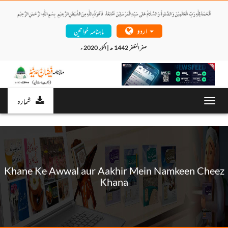
اردو
ماہنامہ خواتین
صفر المظفر 1442 ھ | اکتوبر 2020 ء 
شمارہ
Toggl
navig
Khane Ke Awwal aur Aakhir Mein Namkeen Cheez
Khana