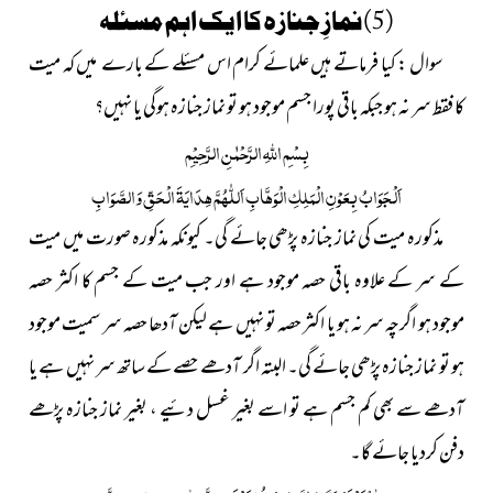
(5)نمازِ جنازہ کا ایک اہم مسئلہ
سوال : کیا فرماتے ہیں علمائے کرام اس مسئلے کے بارے میں کہ میت
کا فقط سر نہ ہو جبکہ باقی پورا جسم موجود ہو تو نماز جنازہ ہوگی یا نہیں؟
بِسْمِ اللّٰہِ الرَّحْمٰنِ الرَّحِیْمِ
اَلْجَوَابُ بِعَوْنِ الْمَلِکِ الْوَھَّابِ اَللّٰھُمَّ ھِدَایَۃَ الْحَقِّ وَالصَّوَابِ
مذکورہ میت کی نماز جنازہ پڑھی جائے گی۔ کیونکہ مذکورہ صورت میں میت
کے سر کے علاوہ باقی حصہ موجود ہے اور جب میت کے جسم کا اکثر حصہ
موجود ہو اگرچہ سر نہ ہو یا اکثر حصہ تو نہیں ہے لیکن آدھا حصہ سر سمیت موجود
ہو تو نماز جنازہ پڑھی جائے گی۔ البتہ اگر آدھے حصے کے ساتھ سر نہیں ہے یا
آدھے سے بھی کم جسم ہے تو اسے بغیر غسل دئیے ، بغیر نماز جنازہ پڑھے
دفن کردیا جائے گا۔