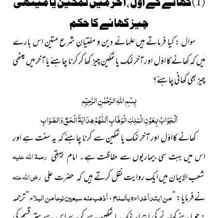
(1)کھانے کے اوّل ، آخر میں نمکین یا میٹھی
چیز کھانے کا حکم
سوال : کیا فرماتے ہیں علمائے دین و مفتیانِ شرع متین اس بارے
میں کہ کھانے کا اوّل اور آخر نمک یا نمکین چیز کھا کر کرنا چاہئے یا آخر میں میٹھی
چیز بھی کھانی چاہئے؟
بِسْمِ اللّٰہِ الرَّحْمٰنِ الرَّحِیْمِ
اَلْجَوَابُ بِعَوْنِ الْمَلِکِ الْوَھَّابِ اَللّٰھُمَّ ھِدَایَۃَ الْحَقِّ وَالصَّوَابِ
کھانے کااوّل اور آخر نمک یا نمکین سے کرنا چاہئے کہ یہ سنت ہے اور
رحمۃ اللہ علیہ
اس میں بہت سی بیماریوں سے حفاظت ہے۔ امام بیہقی
رضی اللہ عنہ
شعب الایمان میں ایک روایت نقل کرتے
ہیں کہ حضرت علی
من ابتدأ غداءه بالملح
أذهب عنه سبعين نوعا من البلاء
نے فرمایا : “
،
“
ترجمہ
: جو اپنے کھانے کی ابتداء نمک یا نمکین سے کرے اس سے ستر قسم کی