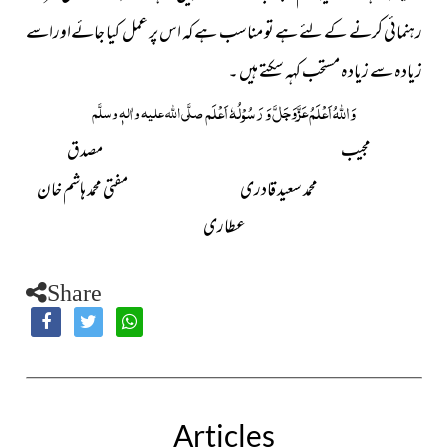
رہنمائی کرنے کے لئے ہے تو مناسب ہے کہ اس پر عمل کیا جائےاوراسے
زیادہ سے زیادہ مستحب کہہ سکتے ہیں ۔
عَزَّوَجَلَّ
وَ
اللہُ
اَعْلَمُ
وَ رَسُوْلُہٗ اَعْلَم
صلَّی اللہ علیہ واٰلہٖ وسلَّم
مجیب مصدق
محمد سعید قادری مفتی محمد ہاشم خان
عطاری
Share
Articles