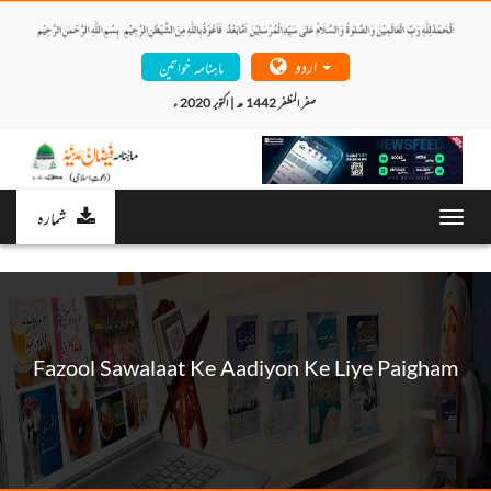
اردو
ماہنامہ خواتین
صفر المظفر 1442 ھ | اکتوبر 2020 ء 
شمارہ
Toggl
navig
Fazool Sawalaat Ke Aadiyon Ke Liye Paigham