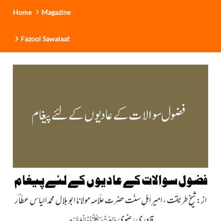
Home
Magazine
Fazool Sawalaat
فضول سوالات کے عادیوں کے لئے پیغام
از : شیخِ طریقت ، امیرِ اَہلِ سنّت حضرت علّامہ مولانا ابو بلال محمد الیاس عطّاؔر
دَامَتْ بَرَکَاتُہُمُ الْعَالِیَہ
قادری رضوی