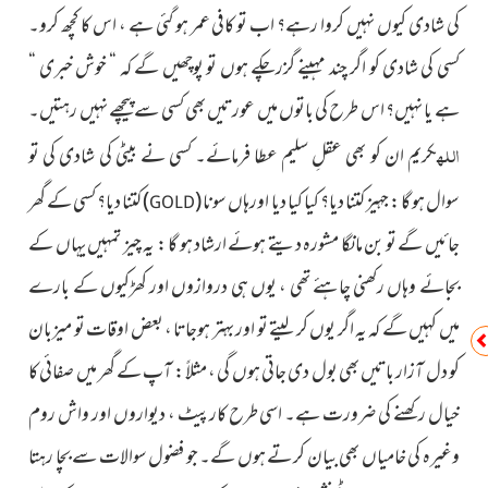
کی شادی کیوں نہیں کروا رہے؟ اب تو کافی عمر ہو گئی ہے ، اس کا کچھ کرو۔
کسی کی شادی کو اگر چند مہینے گزرچکے ہوں تو پوچھیں گے کہ “ خوش خبری “
ہے یا نہیں؟ اس طرح کی باتوں میں عورتیں بھی کسی سے پیچھے نہیں رہتیں۔
اللہ
کریم ان کو بھی عقلِ سلیم عطا فرمائے۔ کسی نے بیٹی کی شادی کی تو
سوال ہو گا : جہیز کتنا دیا؟ کیا کیا دیا اورہاں
سونا
(
)
کتنا
دیا؟ کسی کے گھر
GOLD
جائیں گے تو بن مانگا مشورہ دیتے ہوئے ارشاد ہو گا : یہ چیز تمہیں یہاں کے
بجائے وہاں رکھنی چاہئے تھی ، یوں ہی دروازوں اور کھڑکیوں کے بارے
میں کہیں گے کہ یہ اگر یوں کر لیتے تو اور بہتر ہوجاتا ، بعض اوقات تو میزبان
کو دل آزار باتیں بھی بول دی جاتی ہوں گی ، مثلاً : آپ کے گھر میں صفائی کا
خیال رکھنے کی ضرورت ہے۔ اسی طرح کارپیٹ ، دیواروں اور واش روم
وغیرہ کی خامیاں بھی بیان کر تے ہوں گے۔ جو فضول سوالات سے بچا رہتا