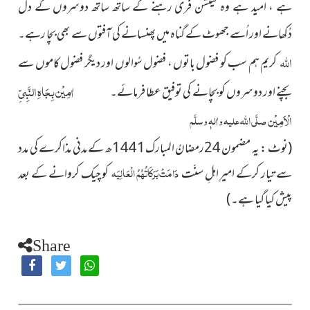
ہے ، امید ہے وہ ٹینشن فری رہنے کے ساتھ ساتھ دوسروں کے دل
دُکھانے اور اُسے جھوٹ کے گناہ میں پھنسانے کی آفتوں سے بھی بچا رہے۔
اللہ
کریم ہم سب کو فضول باتوں ، فضول سُوالوں اور دیگر فضول کاموں سے
اٰمِیْن بِجَاہِ النَّبِیِّ
بچنے اور دوسروں کو بچانے کی توفیق عطا فرمائے۔
الْاَمِیْن
صلَّی اللہ علیہ واٰلہٖ وسلَّم
(نوٹ : یہ مضمون 24رمضانُ المبارک1441ھ کے مدنی مذاکرے کی مدد
دَامَتْ بَرَکَاتُہُمُ الْعَالِیَہ
سے تیار کرکے امیرِ اہلِ سنّت
کو چیک کروانے کے بعد
پیش کیا گیا ہے۔ )
Share