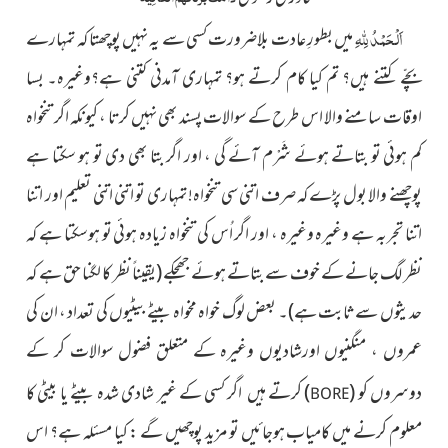
اَلْحَمْدُ
لِلّٰہِ
میں بطورِ عادت بلاضرورت کسی سے یہ نہیں پوچھتا کہ تمہارے
بچّے کتنے ہیں؟ تم کیا کام کرتے ہو؟ تمہاری آمدنی کتنی ہے؟وغیرہ۔ بسا
اوقات سامنے والا اس طرح کے سوالات پسند بھی نہیں کرتا ، کیونکہ اگر تنخواہ
کم ہوئی تو بتاتے ہوئے شَرْم آئے گی ، اور اگر بتا بھی دی تو ہو سکتا ہے
پوچھنے والا بول پڑے کہ صرف اتنی سی تنخواہ! تمہاری تو اتنی اتنی تعلیم اور اتنا
اتنا تجربہ ہے وغیرہ وغیرہ ، اور اگر اُس کی تنخواہ زیادہ ہوئی تو ہوسکتا ہے کہ
نظر لگ جانے کے خوف سے بتاتے ہوئے جھجکے
(یقیناً نظر کا لگنا حق ہے کہ
حدیثوں سے ثابت ہے)
۔ بعض لوگ خواہ مخواہ بیٹے بیٹیوں کی تعداد ، ان کی
عمروں ، منگنیوں اورشادیوں وغیرہ کے متعلق فضول سوالات کر کے
دوسروں
کو
(
)
کرتے
ہیں اگر کسی کے غیر شادی شدہ بیٹے یا بیٹی کا
BORE
معلوم کرنے میں کامیاب ہوجائیں تو مزید پوچھیں گے : کیا مسئلہ ہے؟ اس