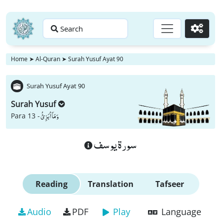
Search
Go
Home
➤
Al-Quran
➤
Surah Yusuf Ayat 90
Surah Yusuf Ayat 90
Surah Yusuf
وَ مَاۤ اُبَرِّئُ
Para 13 -
سورة يوسف
Reading
Translation
Tafseer
Audio
PDF
Play
Language