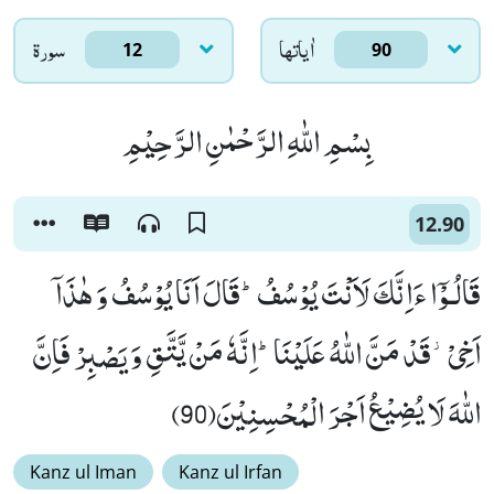
اٰياتها
سورۃ
12
90
بِسْمِ اللّٰهِ الرَّحْمٰنِ الرَّحِیْمِ
12.90
قَالُـوْۤا ءَاِنَّكَ لَاَنْتَ یُوْسُفُؕ-قَالَ اَنَا یُوْسُفُ وَ هٰذَاۤ
اَخِیْ٘-قَدْ مَنَّ اللّٰهُ عَلَیْنَاؕ-اِنَّهٗ مَنْ یَّتَّقِ وَ یَصْبِرْ فَاِنَّ
اللّٰهَ لَا یُضِیْعُ اَجْرَ الْمُحْسِنِیْنَ(90)
Kanz ul Iman
Kanz ul Irfan