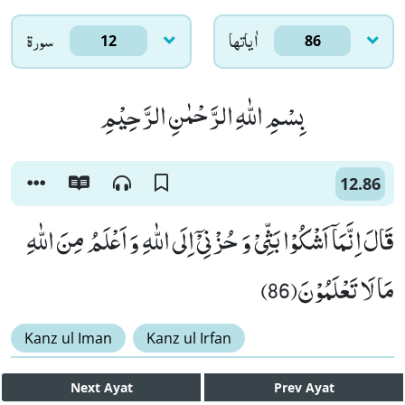
اٰياتها
سورۃ
12
86
بِسْمِ اللّٰهِ الرَّحْمٰنِ الرَّحِیْمِ
12.86
قَالَ اِنَّمَاۤ اَشْكُوْا بَثِّیْ وَ حُزْنِیْۤ اِلَى اللّٰهِ وَ اَعْلَمُ مِنَ اللّٰهِ
مَا لَا تَعْلَمُوْنَ(86)
Kanz ul Iman
Kanz ul Irfan
Next
Ayat
Prev
Ayat