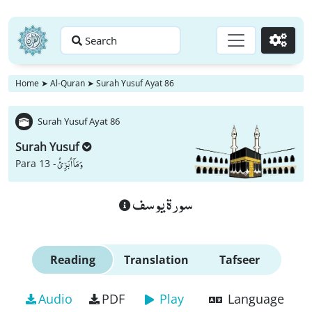
Search
Go
Home
➤
Al-Quran
➤
Surah Yusuf Ayat 86
Surah Yusuf Ayat 86
Surah Yusuf
وَ مَاۤ اُبَرِّئُ
Para 13 -
سورة يوسف
Reading
Translation
Tafseer
Audio
PDF
Play
Language