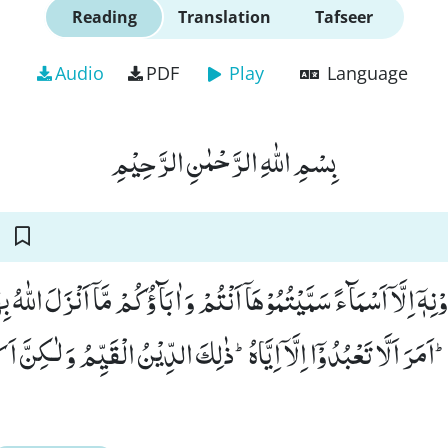
Reading
Translation
Tafseer
Audio
PDF
Play
Language
بِسْمِ اللّٰهِ الرَّحْمٰنِ الرَّحِیْمِ
ِهٖۤ اِلَّاۤ اَسْمَآءً سَمَّیْتُمُوْهَاۤ اَنْتُمْ وَ اٰبَآؤُكُمْ مَّاۤ اَنْزَلَ اللّٰ
ؕ-اَمَرَ اَلَّا تَعْبُدُوْۤا اِلَّاۤ اِیَّاهُؕ-ذٰلِكَ الدِّیْنُ الْقَیِّمُ وَ لٰـكِنَّ ا