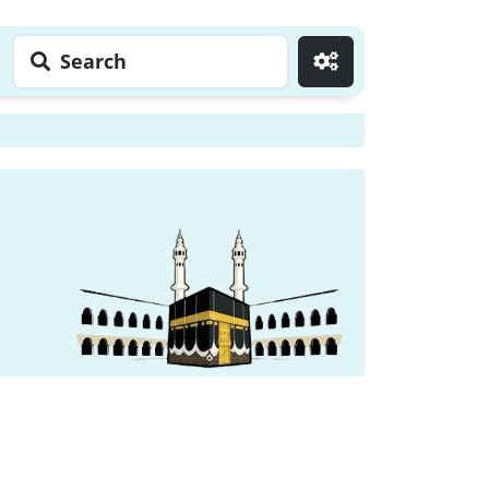
Search
Go