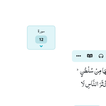
سورۃ
12
هُ بِهَا مِنْ سُلْطٰنٍؕ
َكْثَرَ النَّاسِ لَا