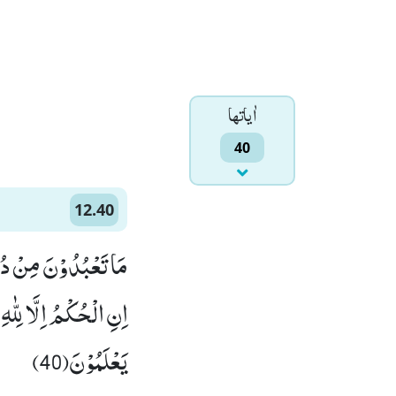
اٰياتها
40
12.40
مَا تَعْبُدُوْنَ مِنْ دُوْن-
اِنِ الْحُكْمُ اِلَّا لِلّٰهِ
یَعْلَمُوْنَ(40)