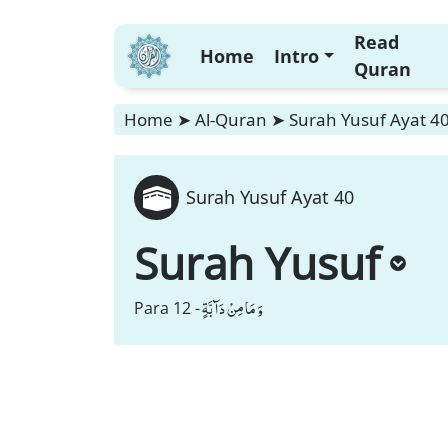
Read
Home
Intro
Quran
Home
➤
Al-Quran
➤
Surah Yusuf Ayat 4
Surah Yusuf Ayat 40
Surah Yusuf
وَ مَا مِنْ دَآبَّةٍ
Para 12 -