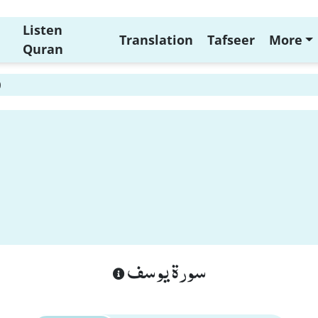
Listen
Translation
Tafseer
More
Quran
0
سورة يوسف