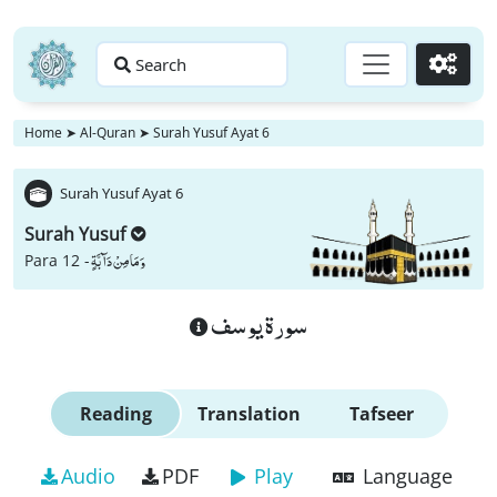
Search
Go
Home
➤
Al-Quran
➤
Surah Yusuf Ayat 6
Surah Yusuf Ayat 6
Surah Yusuf
وَ مَا مِنْ دَآبَّةٍ
Para 12 -
سورة يوسف
Reading
Translation
Tafseer
Audio
PDF
Play
Language