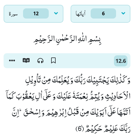
اٰياتها
سورۃ
12
6
بِسْمِ اللّٰهِ الرَّحْمٰنِ الرَّحِیْمِ
12.6
وَ كَذٰلِكَ یَجْتَبِیْكَ رَبُّكَ وَ یُعَلِّمُكَ مِنْ تَاْوِیْلِ
الْاَحَادِیْثِ وَ یُتِمُّ نِعْمَتَهٗ عَلَیْكَ وَ عَلٰۤى اٰلِ یَعْقُوْبَ كَمَاۤ
اَتَمَّهَا عَلٰۤى اَبَوَیْكَ مِنْ قَبْلُ اِبْرٰهِیْمَ وَ اِسْحٰقَؕ-اِنَّ
رَبَّكَ عَلِیْمٌ حَكِیْمٌ۠ (6)