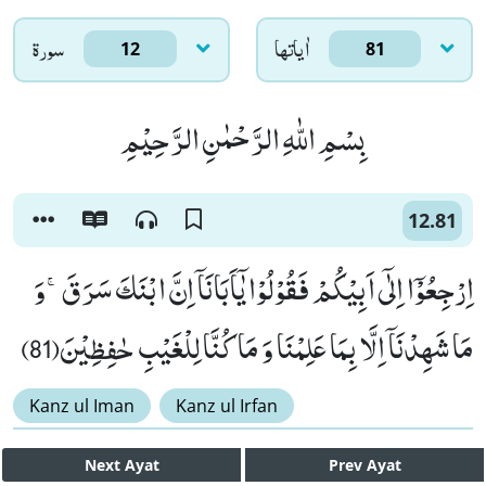
اٰياتها
سورۃ
12
81
بِسْمِ اللّٰهِ الرَّحْمٰنِ الرَّحِیْمِ
12.81
اِرْجِعُوْۤا اِلٰۤى اَبِیْكُمْ فَقُوْلُوْا یٰۤاَبَانَاۤ اِنَّ ابْنَكَ سَرَقَۚ-وَ
مَا شَهِدْنَاۤ اِلَّا بِمَا عَلِمْنَا وَ مَا كُنَّا لِلْغَیْبِ حٰفِظِیْنَ(81)
Kanz ul Iman
Kanz ul Irfan
Next
Ayat
Prev
Ayat