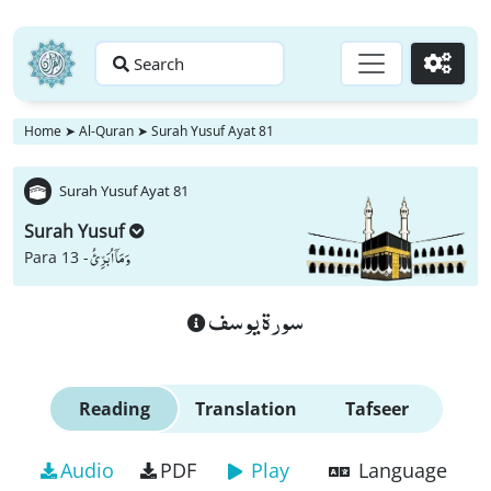
Search
Go
Home
➤
Al-Quran
➤
Surah Yusuf Ayat 81
Surah Yusuf Ayat 81
Surah Yusuf
وَ مَاۤ اُبَرِّئُ
Para 13 -
سورة يوسف
Reading
Translation
Tafseer
Audio
PDF
Play
Language