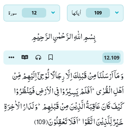
اٰياتها
سورۃ
12
109
بِسْمِ اللّٰهِ الرَّحْمٰنِ الرَّحِیْمِ
12.109
وَ مَاۤ اَرْسَلْنَا مِنْ قَبْلِكَ اِلَّا رِجَالًا نُّوْحِیْۤ اِلَیْهِمْ مِّنْ
اَهْلِ الْقُرٰىؕ-اَفَلَمْ یَسِیْرُوْا فِی الْاَرْضِ فَیَنْظُرُوْا
كَیْفَ كَانَ عَاقِبَةُ الَّذِیْنَ مِنْ قَبْلِهِمْؕ-وَ لَدَارُ الْاٰخِرَةِ
خَیْرٌ لِّلَّذِیْنَ اتَّقَوْاؕ-اَفَلَا تَعْقِلُوْنَ(109)