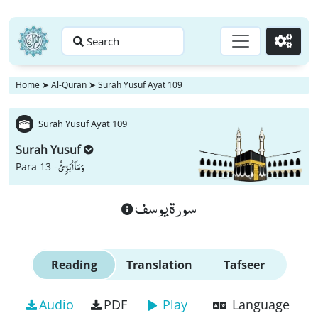
Search
Go
Home
➤
Al-Quran
➤
Surah Yusuf Ayat 109
Surah Yusuf Ayat 109
Surah Yusuf
وَ مَاۤ اُبَرِّئُ
Para 13 -
سورة يوسف
Reading
Translation
Tafseer
Audio
PDF
Play
Language