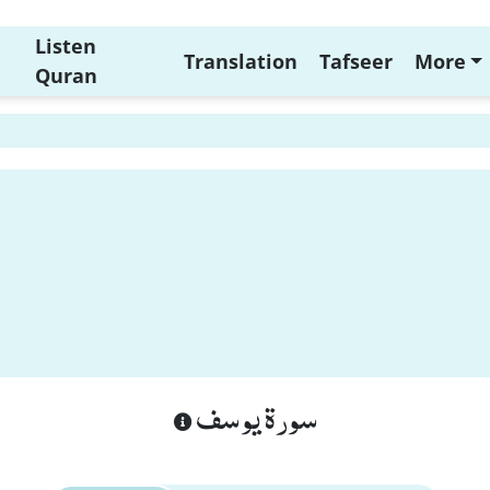
Listen
Translation
Tafseer
More
Quran
سورة يوسف