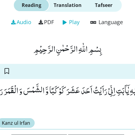
Reading
Translation
Tafseer
Audio
PDF
Play
Language
بِسْمِ اللّٰهِ الرَّحْمٰنِ الرَّحِیْمِ
هِ یٰۤاَبَتِ اِنِّیْ رَاَیْتُ اَحَدَ عَشَرَ كَوْكَبًا وَّ الشَّمْسَ وَ الْقَمَرَ رَا
Kanz ul Irfan