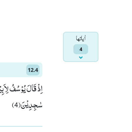
اٰياتها
4
12.4
اِذْ قَالَ یُوْسُفُ لِاَبِیْ
سٰجِدِیْنَ(4)