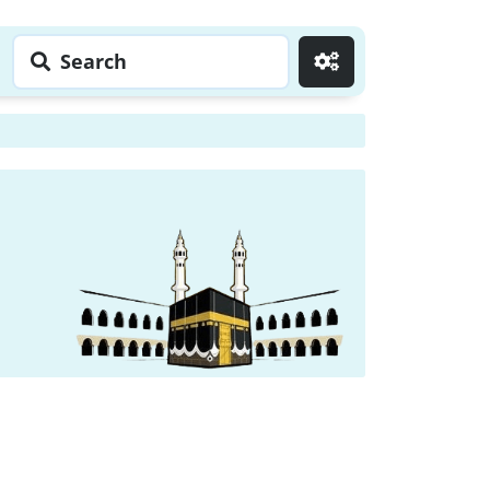
Search
Go