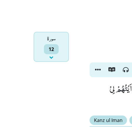
سورۃ
12
َیْتُهُمْ لِیْ
Kanz ul Iman