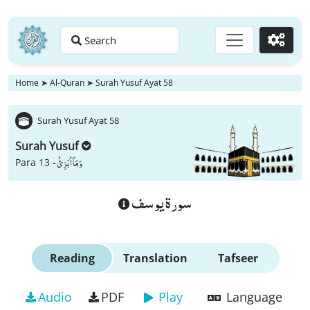
Search
Go
Home
➤
Al-Quran
➤
Surah Yusuf Ayat 58
Surah Yusuf Ayat 58
Surah Yusuf
وَ مَاۤ اُبَرِّئُ
Para 13 -
سورة يوسف
Reading
Translation
Tafseer
Audio
PDF
Play
Language