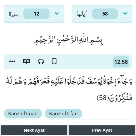
اٰياتها
سورۃ
12
58
بِسْمِ اللّٰهِ الرَّحْمٰنِ الرَّحِیْمِ
12.58
وَ جَآءَ اِخْوَةُ یُوْسُفَ فَدَخَلُوْا عَلَیْهِ فَعَرَفَهُمْ وَ هُمْ لَهٗ
مُنْكِرُوْنَ(58)
Kanz ul Iman
Kanz ul Irfan
Next
Ayat
Prev
Ayat