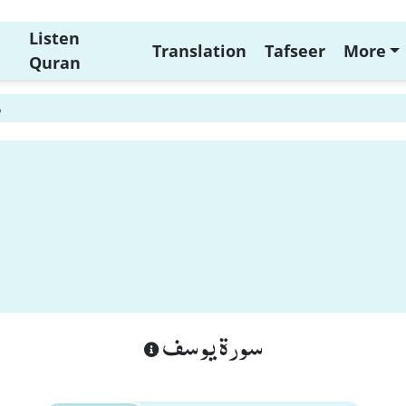
Listen
Translation
Tafseer
More
Quran
5
سورة يوسف