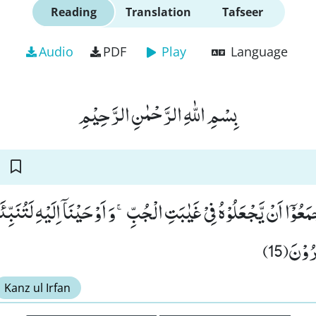
Reading
Translation
Tafseer
Audio
PDF
Play
Language
بِسْمِ اللّٰهِ الرَّحْمٰنِ الرَّحِیْمِ
جْمَعُوْۤا اَنْ یَّجْعَلُوْهُ فِیْ غَیٰبَتِ الْجُبِّۚ-وَ اَوْحَیْنَاۤ اِلَیْهِ لَتُنَبِّ
ُوْنَ(15
Kanz ul Irfan