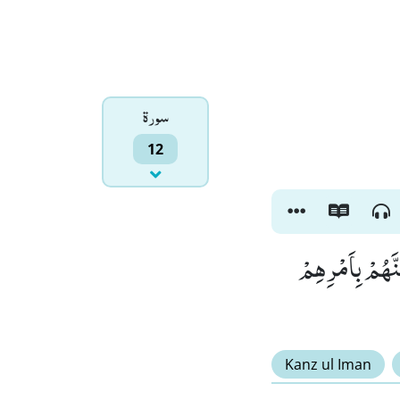
سورۃ
12
ئَنَّهُمْ بِاَمْرِهِمْ
Kanz ul Iman