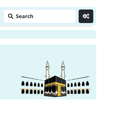
Search
Go