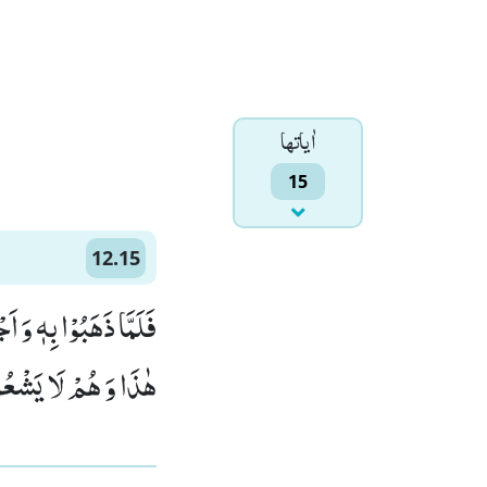
اٰياتها
15
12.15
فَلَمَّا ذَهَبُوْا بِهٖ وَ اَ
هٰذَا وَ هُمْ لَا یَشْعُر)