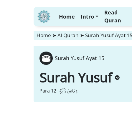
Read
Home
Intro
Quran
Home
➤
Al-Quran
➤
Surah Yusuf Ayat 1
Surah Yusuf Ayat 15
Surah Yusuf
وَ مَا مِنْ دَآبَّةٍ
Para 12 -