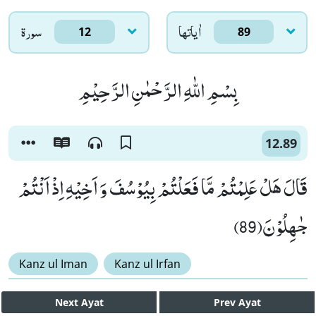
اٰياتها
سورۃ
12
89
بِسْمِ اللّٰهِ الرَّحْمٰنِ الرَّحِیْمِ
12.89
قَالَ هَلْ عَلِمْتُمْ مَّا فَعَلْتُمْ بِیُوْسُفَ وَ اَخِیْهِ اِذْ اَنْتُمْ
جٰهِلُوْنَ(89)
Kanz ul Iman
Kanz ul Irfan
Next
Ayat
Prev
Ayat