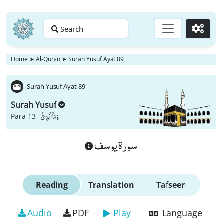
Search
Go
Home
➤
Al-Quran
➤
Surah Yusuf Ayat 89
Surah Yusuf Ayat 89
Surah Yusuf
وَ مَاۤ اُبَرِّئُ
Para 13 -
سورة يوسف
Reading
Translation
Tafseer
Audio
PDF
Play
Language