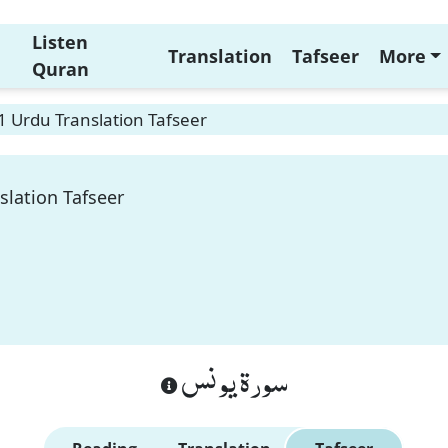
Listen
Translation
Tafseer
More
Quran
 Urdu Translation Tafseer
slation Tafseer
سورة يونس