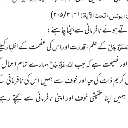
، یونس، تحت الآیۃ:
،
)
۲۰۵
/
۳
۶۱
کرتے ہوئے نافرمانی سے بچنا چاہئے:
لہ
عَزَّوَجَلَّ
کے علم، قدرت اور اس کی عظمت کے اظہار کیلئے
اللہ
عَزَّوَجَلَّ
اور نصیحت ہے کہ جب
ہمارے تمام اَعمال کو
س کریم ذات کی حیا اور خوف سے ہمیں اس کی نافرمانی ک
ٰ ہمیں اپنا حقیقی خوف اور اپنی نافرمانی سے بچتے رہ