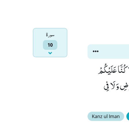
سورۃ
10
ا كُنَّا عَلَیْكُمْ
ْضِ وَ لَا فِی
Kanz ul Iman