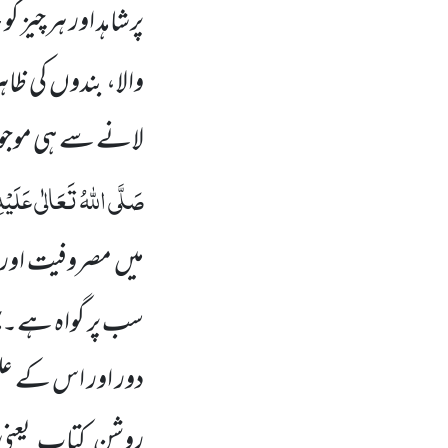
پرشاہد اور ہر چیز ک
والا، بندوں کی ظاہ
لانے سے ہی موجود ہ
صَلَّی اللہُ تَعَالٰی عَلَیْہِ
میں مصروفیت
اور
سب پر گواہ ہے۔
پ
دور اور اس کے علم
روشن کتاب یعنی