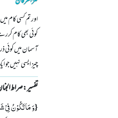
کنزالعرفان
اور تم کسی کام می
کوئی بھی کام کررہ
آسمان میں کوئی ذ
چیز ایسی نہیں جو 
تفسیر : ‎صراط الجنان
وَ مَا تَكُوْنُ فِیْ شَ
{