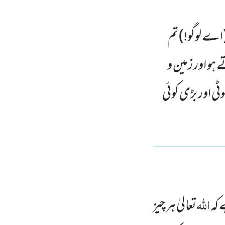
(اے لوگو!) تم
ہو اور زمین و
 اور بڑی کوئی
اللہ
 کہ
تعالیٰ ہر چیز