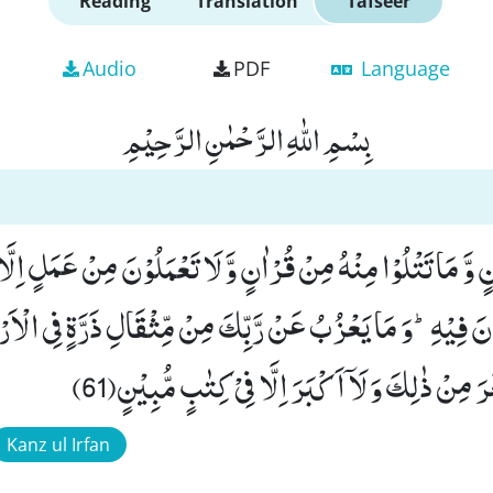
Reading
Translation
Tafseer
Audio
PDF
Language
بِسْمِ اللّٰهِ الرَّحْمٰنِ الرَّحِیْمِ
ٍ وَّ مَا تَتْلُوْا مِنْهُ مِنْ قُرْاٰنٍ وَّ لَا تَعْمَلُوْنَ مِنْ عَمَلٍ اِلَّ
نَ فِیْهِؕ-وَ مَا یَعْزُبُ عَنْ رَّبِّكَ مِنْ مِّثْقَالِ ذَرَّةٍ فِی الْاَر
َ مِنْ ذٰلِكَ وَ لَاۤ اَكْبَرَ اِلَّا فِیْ كِتٰبٍ مُّبِیْنٍ(61)
Kanz ul Irfan