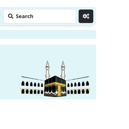
Search
Go