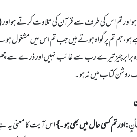
ں ہو اور تم اس کی طرف سے قرآن کی تلاوت کرتے ہو اور 
ے ہو ،ہم تم پر گواہ ہوتے ہیں جب تم اس میں مشغول ہوتے 
رہ برابر چیز تیرے رب سے غائب نہیں اور ذرے سے چھوٹی
ایک روشن کتاب میں نہ ہو۔
اْنٍ
:
اور تم کسی حال میں بھی ہو۔}
اس آیت کا معنی یہ ہے