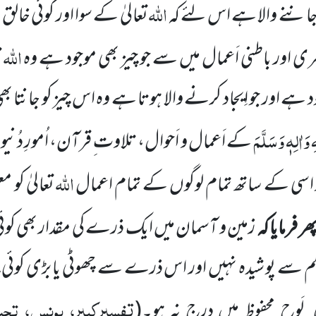
اللہ
و جاننے
والا ہے اس لئے کہ
تعالیٰ کے سوا اور کوئی خالق
اللہ
ری اور باطنی اَعمال میں سے جو
چیز بھی موجود ہے وہ
ت
ے اور جو اِیجاد
کرنے والا ہوتا ہے وہ اس چیز کو جانتا ب
 وَاٰلِہٖ وَسَلَّمَ
کے
اَعمال و اَحوال، تلاوت ِ قرآن، اُمورِ دُنی
اللہ
اسی کے ساتھ تمام لوگوں کے تمام اعمال
تعالیٰ کو م
ھر فرمایا کہ
زمین و آسمان میں ایک ذرے کی مقدار بھی کوئی
 سے پو شیدہ نہیں اور اس ذرے سے چھوٹی یا بڑی کوئی چیز
تفسیرکبیر، یونس، تحت 
لَوحِ محفوظ میں درج نہ ہو۔
(