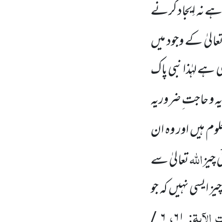
 ہے نہ اِیجاد کرنے
عالیٰ کے وجود میں
ھی ہے
لہٰذا نبی پاک
ویہ و حاجت ِ ضروریہ
علوم ہیں اور وہ ان
اللہ
 چیز
تعالیٰ سے
 ایسی نہیں کہ جو
الآیۃ:
،
/
۶
۶۱