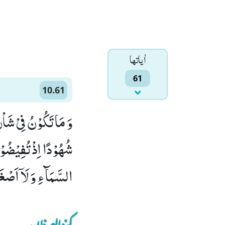
اٰياتها
61
10.61
وَ مَا تَكُوْنُ فِیْ شَاْن
شُهُوْدًا اِذْ تُفِیْضُوْ
السَّمَآءِ وَ لَاۤ اَصْغَر