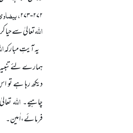
، بیضاوی
۲۷۳
-
۲۷۲
اللہ
تعالیٰ سے حیا 
ال
یہ آیتِ مبارکہ
ہمارے لئے تنبیہ
دیکھ رہا ہے تو ا
اللہ
چاہیے۔
تعالی
فرمائے،اٰمین۔