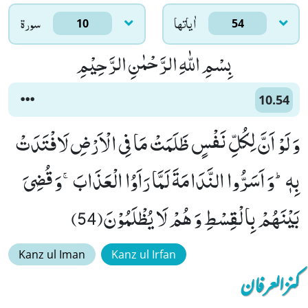
اٰياتها
سورۃ
10
54
بِسْمِ اللّٰهِ الرَّحْمٰنِ الرَّحِیْمِ
10.54
وَ لَوْ اَنَّ لِكُلِّ نَفْسٍ ظَلَمَتْ مَا فِی الْاَرْضِ لَافْتَدَتْ
بِهٖؕ-وَ اَسَرُّوا النَّدَامَةَ لَمَّا رَاَوُا الْعَذَابَۚ-وَ قُضِیَ
بَیْنَهُمْ بِالْقِسْطِ وَ هُمْ لَا یُظْلَمُوْنَ(54)
Kanz ul Iman
Kanz ul Irfan
کنزالعرفان