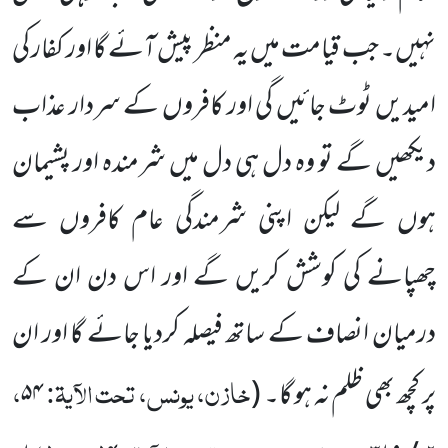
نہیں۔ جب قیامت میں یہ منظر پیش آئے گا اور کفار کی
امیدیں ٹوٹ جائیں گی اور کافروں کے سردار عذاب
دیکھیں گے تو وہ دل ہی دل میں شرمندہ اور پشیمان
ہوں گے لیکن اپنی شرمندگی عام کافروں سے
چھپانے کی کوشش کریں گے اور اس دن ان کے
درمیان انصاف کے ساتھ فیصلہ کردیا جائے گا اور ان
خازن، یونس، تحت الآیۃ:
،
پر کچھ بھی ظلم نہ ہو گا۔
(
۵۴