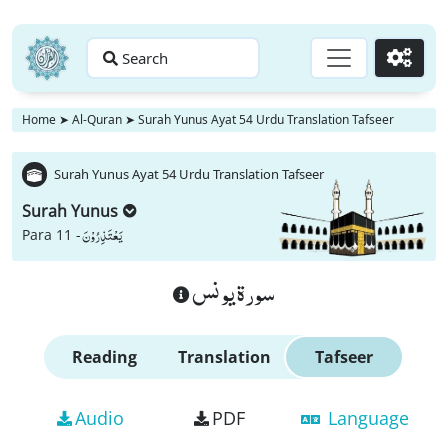
Search
Go
Home
➤
Al-Quran
➤
Surah Yunus Ayat 54 Urdu Translation Tafseer
Surah Yunus Ayat 54 Urdu Translation Tafseer
Surah Yunus
یَعْتَذِرُوْنَ
Para 11 -
سورة يونس
Reading
Translation
Tafseer
Audio
PDF
Language