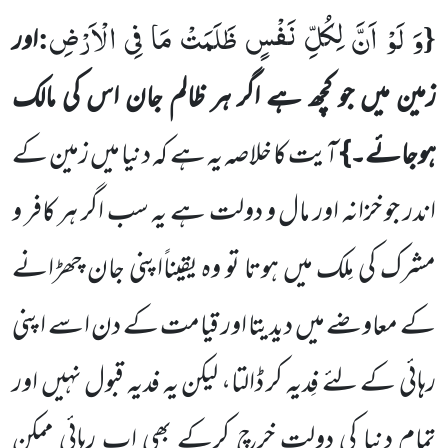
وَ لَوْ اَنَّ لِكُلِّ نَفْسٍ ظَلَمَتْ مَا فِی الْاَرْضِ
:
{
اور
زمین میں جو کچھ ہے اگر ہر ظالم جان اس کی مالک
ہوجائے۔}
آیت کا خلاصہ یہ ہے کہ دنیا میں زمین کے
اندر جو خزانہ اور مال و دولت ہے یہ سب اگر ہر کافر و
مشرک کی مِلک میں ہوتا تو وہ یقیناًاپنی جان چھڑانے
کے معاوضے میں دیدیتا اور قیامت کے دن اسے اپنی
رہائی کے لئے فِدیہ کر ڈالتا، لیکن یہ فدیہ قبول نہیں اور
تمام دنیا کی دولت خرچ کرکے بھی اب رہائی ممکن