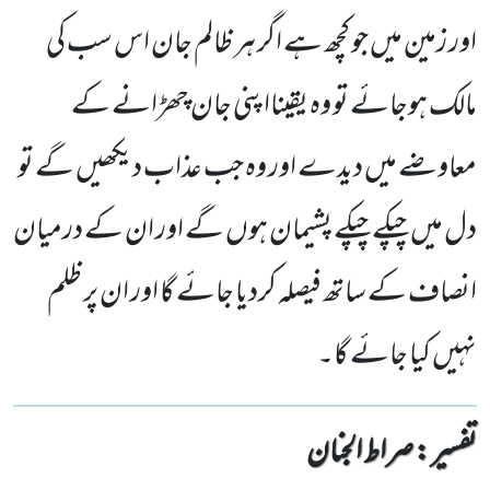
اور زمین میں جو کچھ ہے اگر ہر ظالم جان اس سب کی
مالک ہوجائے تو وہ یقینااپنی جان چھڑانے کے
معاوضے میں دیدے اور وہ جب عذاب دیکھیں گے تو
دل میں چپکے چپکے پشیمان ہوں گے اور ان کے درمیان
انصاف کے ساتھ فیصلہ کردیا جائے گا اور ان پر ظلم
نہیں کیا جائے گا۔
تفسیر : ‎صراط الجنان