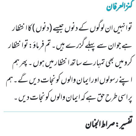
کنزالعرفان
تو انہیں ان لوگوں کے دنوں جیسے (دنوں ) کا انتظار
ہے جو ان سے پہلے گزرے ہیں۔ تم فرماؤ: تو انتظار
کرو میں بھی تمہارے ساتھ انتظار میں ہوں ۔ پھر ہم
اپنے رسولوں اور ایمان والوں کو نجات دیں گے۔ہم
پر اسی طرح حق ہے کہ ایمان والوں کو نجات دیں ۔
تفسیر : ‎صراط الجنان