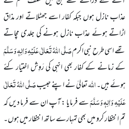
آنے
سے ڈراتے تھے جن میں مختلف قسم کے
عذاب نازل ہوں جبکہ کفار اسے جھٹلاتے اور مذاق
اڑاتے ہوئے عذاب نازل ہونے
کی جلدی مچاتے
صَلَّی اللہُ تَعَالٰی عَلَیْہِ وَاٰلِہٖ وَسَلَّمَ
تھے اسی طرح نبی اکرم
کے زمانے کے کفار بھی انہی کی رَوِش اختیار کئے
اللہ
صَلَّی اللہُ تَعَالٰی
ہوئے
ہیں۔
تعالیٰ نے اپنے حبیب
عَلَیْہِ وَاٰلِہٖ وَسَلَّمَ
سے فرمایا : آپ ان سے فرما دیں کہ
تم انتظار کرو میں بھی تمہارے
ساتھ انتظار میں ہوں۔