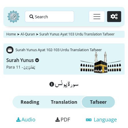
Search
Go
Home
➤
Al-Quran
➤
Surah Yunus Ayat 103 Urdu Translation Tafseer
Surah Yunus Ayat 102-103 Urdu Translation Tafseer
Surah Yunus
یَعْتَذِرُوْنَ
Para 11 -
سورة يونس
Reading
Translation
Tafseer
Audio
PDF
Language