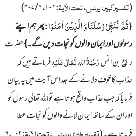
تفسیرکبیر، یونس، تحت الآیۃ:
،
)
۳۰۷
/
۶
۱۰۲
(
ثُمَّ نُنَجِّیْ رُسُلَنَا وَ الَّذِیْنَ اٰمَنُوْا
:
{
پھر ہم اپنے
رسولوں اور ایمان والوں کو نجات دیں گے۔}
حضرت
رَحْمَۃُ
اللہِ تَعَالٰی عَلَیْہِ
ربیع بن انس
فرماتے ہیں کہ
عذاب کا خوف دلانے کے بعد اس آیت میں یہ بیان
اللہ
فرمایا کہ جب عذاب واقع ہوتا ہے تو
تعالیٰ رسول کو
اور ان کے ساتھ ایمان لانے والوں کو نجات عطا
تفسیر طبری، یونس، تحت الآیۃ:
،
فرماتا ہے۔
(
۱۰۲
۶