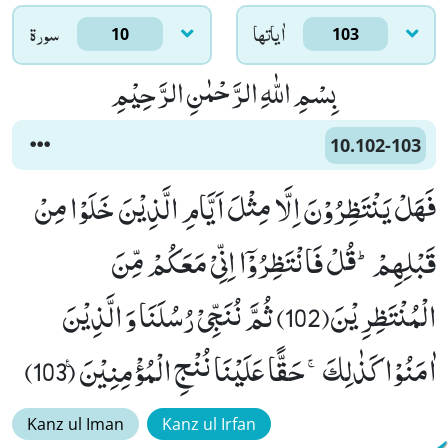
اٰياتها
سورۃ
10
103
بِسْمِ اللّٰهِ الرَّحْمٰنِ الرَّحِیْمِ
10.102-103
فَهَلْ یَنْتَظِرُوْنَ اِلَّا مِثْلَ اَیَّامِ الَّذِیْنَ خَلَوْا مِنْ
قَبْلِهِمْؕ-قُلْ فَانْتَظِرُوْۤا اِنِّیْ مَعَكُمْ مِّنَ
الْمُنْتَظِرِیْنَ(102) ثُمَّ نُنَجِّیْ رُسُلَنَا وَ الَّذِیْنَ
اٰمَنُوْا كَذٰلِكَۚ-حَقًّا عَلَیْنَا نُنْجِ الْمُؤْمِنِیْنَ۠ (103)
Kanz ul Iman
Kanz ul Irfan