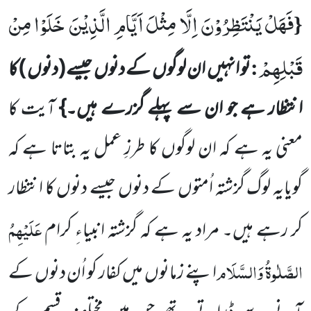
فَهَلْ یَنْتَظِرُوْنَ اِلَّا مِثْلَ اَیَّامِ الَّذِیْنَ خَلَوْا مِنْ
{
قَبْلِهِمْ
:
تو انہیں ان لوگوں کے دنوں جیسے
(دنوں )
کا
انتظار ہے جو ان
سے پہلے گزرے ہیں۔}
آیت کا
معنی یہ ہے کہ ان لوگوں کا طرزِ عمل یہ بتاتا ہے کہ
گویایہ لوگ گزشتہ اُمتوں کے دنوں جیسے
دنوں کا انتظار
عَلَیْہِمُ
کر رہے ہیں۔ مراد یہ ہے کہ گزشتہ انبیاءِ کرام
الصَّلٰوۃُ وَالسَّلَام
اپنے زمانوں میں کفار کو اُن دنوں کے