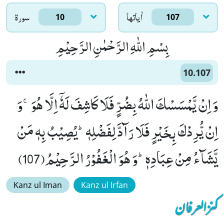
اٰياتها
سورۃ
10
107
بِسْمِ اللّٰهِ الرَّحْمٰنِ الرَّحِیْمِ
10.107
وَ اِنْ یَّمْسَسْكَ اللّٰهُ بِضُرٍّ فَلَا كَاشِفَ لَهٗۤ اِلَّا هُوَۚ-وَ
اِنْ یُّرِدْكَ بِخَیْرٍ فَلَا رَآدَّ لِفَضْلِهٖؕ-یُصِیْبُ بِهٖ مَنْ
یَّشَآءُ مِنْ عِبَادِهٖؕ-وَ هُوَ الْغَفُوْرُ الرَّحِیْمُ(107)
Kanz ul Iman
Kanz ul Irfan
کنزالعرفان