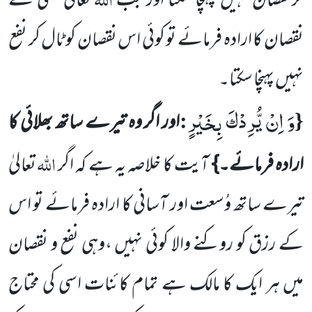
کرنقصان نہیں پہنچا سکتا اور جب
تعالیٰ کسی کے
نقصان کا ارادہ
فرمائے تو کوئی اس نقصان کو ٹال کر نفع
نہیں پہنچا سکتا۔
وَ اِنْ یُّرِدْكَ بِخَیْرٍ
:
{
اور اگر وہ تیرے ساتھ بھلائی کا
اللہ
ارادہ فرمائے۔}
آیت کا خلاصہ یہ ہے کہ اگر
تعالیٰ
تیرے
ساتھ وُسعت اور آسانی کا ارادہ فرمائے تو اس
کے رزق کو روکنے والا کوئی نہیں ،وہی نفع و نقصان
میں ہر ایک کا مالک ہے تمام کائنات اسی کی محتاج