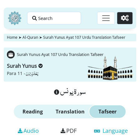
Search
Go
Home
➤
Al-Quran
➤
Surah Yunus Ayat 107 Urdu Translation Tafseer
Surah Yunus Ayat 107 Urdu Translation Tafseer
Surah Yunus
یَعْتَذِرُوْنَ
Para 11 -
سورة يونس
Reading
Translation
Tafseer
Audio
PDF
Language