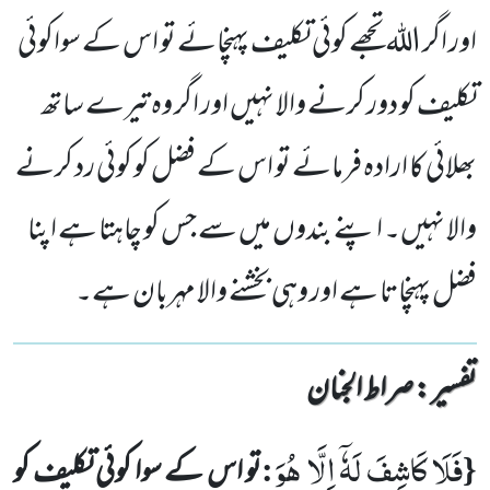
اور اگر اللہ تجھے کوئی تکلیف پہنچائے تو اس کے سواکوئی
تکلیف کو دور کرنے والا نہیں اور اگر وہ تیرے ساتھ
بھلائی کا ارادہ فرمائے تو اس کے فضل کو کوئی رد کرنے
والا نہیں۔ اپنے بندوں میں سے جس کو چاہتا ہے اپنا
فضل پہنچاتا ہے اور وہی بخشنے والا مہربان ہے۔
تفسیر : ‎صراط الجنان
فَلَا كَاشِفَ لَهٗۤ اِلَّا هُوَ
:
{
تو اس کے سوا کوئی تکلیف کو