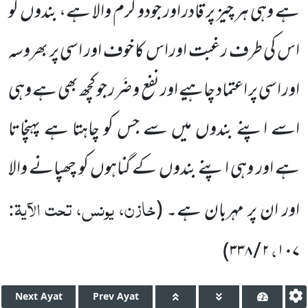
ہے وہی ہر چیز پر قادر اور جودو کرم والا ہے، بندوں کو
اس کی
طرف رغبت اور اس کا خوف اور اسی پر
بھروسہ
اور اسی پر اعتماد چاہیے اور نفع و ضَرر جو کچھ بھی ہے وہی
اسے اپنے بندوں میں سے جس کو چاہتا ہے پہنچاتا
ہے اور وہی اپنے بندوں کے گناہوں کو چھپانے والا
خازن، یونس، تحت الآیۃ:
اور ان پر مہربان ہے۔
(
،
)
۳۳۸
/
۲
۱۰۷
Next
Ayat
Prev
Ayat