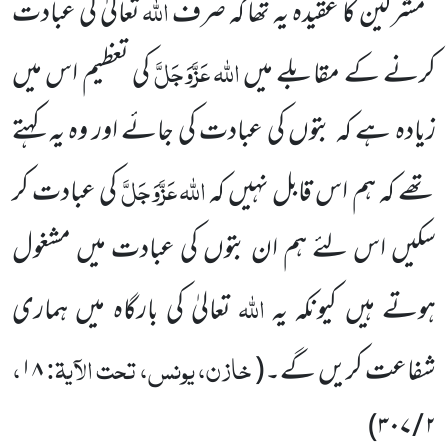
اللہ
’’مشرکین کا عقیدہ یہ تھا کہ صرف
تعالیٰ کی عبادت
اللہ
عَزَّوَجَلَّ
کرنے کے مقابلے میں
کی تعظیم اس میں
زیادہ ہے کہ بتوں کی عبادت
کی جائے اور وہ یہ کہتے
اللہ
عَزَّوَجَلَّ
تھے کہ ہم اس قابل نہیں کہ
کی عبادت کر
سکیں
اس لئے ہم ان بتوں کی عبادت میں مشغول
اللہ
ہوتے ہیں کیونکہ یہ
تعا
لیٰ کی بارگاہ میں ہماری
خازن، یونس، تحت الآیۃ:
،
شفاعت کریں گے۔
(
۱۸
)
۳۰۷
/
۲