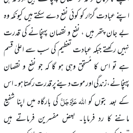
اپنے عبادت گزار کو کوئی نفع دے سکتے ہیں کیونکہ وہ
بے جان
پتھر ہیں ، نفع و نقصان پہنچانے کی قدرت
نہیں رکھتے جبکہ عبادت تعظیم کی سب سے اعلیٰ قسم
ہے تو اس کا مُستحق وہی ہو گا کہ
جو
نفع و نقصان
پہنچانے،
زندگی اور موت دینے پر قدرت رکھتا ہو۔اس
اللہ
عَزَّوَجَلَّ
کے بعد بتوں کو
کی بارگاہ میں اپنا شفیع
ماننے
کا رد فرمایا۔ بعض مفسرین فرماتے ہیں