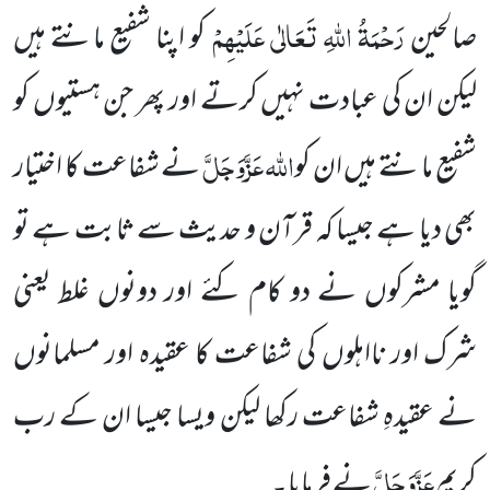
رَحْمَۃُ اللہِ تَعَالٰی عَلَیْہِمْ
صالحین
کو اپنا شفیع مانتے ہیں
لیکن ان کی
عبادت نہیں کرتے اور پھر جن
ہستیوں کو
اللہ
عَزَّوَجَلَّ
شفیع مانتے ہیں ان کو
نے شفاعت کا اختیار
بھی دیا ہے جیسا
کہ قرآن و حدیث سے ثابت ہے تو
گویا مشرکوں نے دو کام کئے اور دونوں غلط یعنی
شرک اور نااہلوں کی شفاعت کا عقیدہ اور مسلمانوں
نے عقیدہِ شفاعت رکھا لیکن ویسا جیسا ان کے رب
عَزَّوَجَلَّ
کریم
نے فرمایا۔