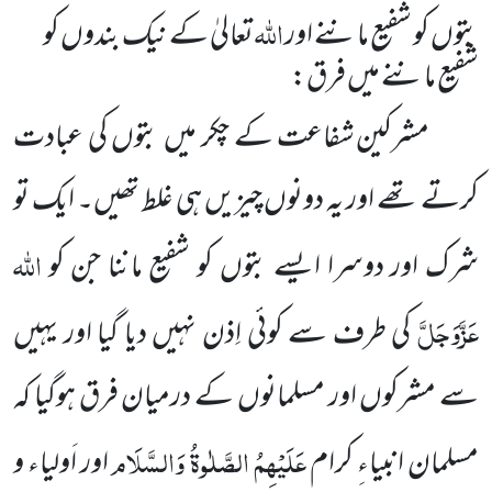
اللہ
بتوں کو شفیع ماننے اور
تعالیٰ کے نیک بندوں کو
شفیع ماننے میں فرق:
مشرکین شفاعت کے چکر میں بتوں کی عبادت
کرتے تھے اور یہ دونوں چیزیں ہی غلط تھیں۔ ایک تو
اللہ
شرک اور دوسرا ایسے بتوں کو شفیع ماننا جن کو
عَزَّوَجَلَّ
کی طرف سے کوئی اِذن نہیں دیا گیا اور یہیں
سے مشرکوں اور مسلمانوں کے درمیان فرق ہوگیا کہ
عَلَیْہِمُ الصَّلٰوۃُ وَالسَّلَام
مسلمان انبیاءِ کرام
اور اَولیاء و