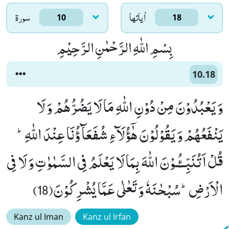
اٰياتها
سورۃ
10
18
بِسْمِ اللّٰهِ الرَّحْمٰنِ الرَّحِیْمِ
10.18
وَ یَعْبُدُوْنَ مِنْ دُوْنِ اللّٰهِ مَا لَا یَضُرُّهُمْ وَ لَا
یَنْفَعُهُمْ وَ یَقُوْلُوْنَ هٰۤؤُلَآءِ شُفَعَآؤُنَا عِنْدَ اللّٰهِؕ-
قُلْ اَتُنَبِّــٴُـوْنَ اللّٰهَ بِمَا لَا یَعْلَمُ فِی السَّمٰوٰتِ وَ لَا فِی
الْاَرْضِؕ-سُبْحٰنَهٗ وَ تَعٰلٰى عَمَّا یُشْرِكُوْنَ(18)
Kanz ul Iman
Kanz ul Irfan