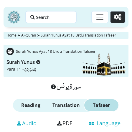
Search
Go
Home
➤
Al-Quran
➤
Surah Yunus Ayat 18 Urdu Translation Tafseer
Surah Yunus Ayat 18 Urdu Translation Tafseer
Surah Yunus
یَعْتَذِرُوْنَ
Para 11 -
سورة يونس
Reading
Translation
Tafseer
Audio
PDF
Language