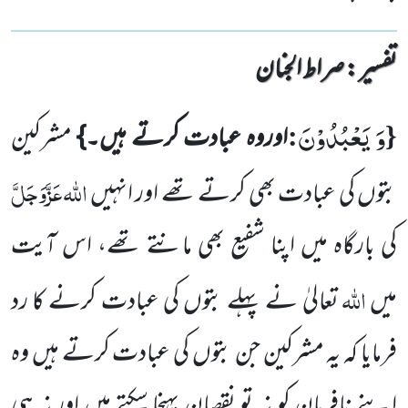
تفسیر : ‎صراط الجنان
وَ یَعْبُدُوْنَ
:
{
اوروہ عبادت کرتے ہیں۔}
مشرکین
اللہ
عَزَّوَجَلَّ
بتوں کی عبادت بھی کرتے تھے اور انہیں
کی بارگاہ میں اپنا شفیع بھی مانتے تھے، اس آیت
اللہ
میں
تعالیٰ نے پہلے بتوں کی عبادت کرنے کا رد
فرمایا کہ یہ مشرکین جن بتوں کی عبادت
کرتے ہیں وہ
اپنے نافرمان کو نہ تو نقصان پہنچا سکتے ہیں اور نہ ہی