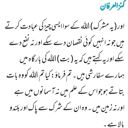
کنزالعرفان
اور (یہ مشرک) اللہ کے سوا ایسی چیزکی عبادت کرتے
ہیں جو نہ انہیں کوئی نقصان دے سکے اور نہ نفع دے
سکے اوریہ کہتے ہیں کہ یہ (بت) اللہ کی بارگاہ میں
ہمارے سفارشی ہیں۔ تم فرماؤ: کیا تم اللہ کو وہ بات
بتاتے ہو جو اس کے علم میں نہ آسمانوں میں ہے
اورنہ زمین میں ۔ وہ ان کے شرک سے پاک اور بلندو
بالا ہے۔