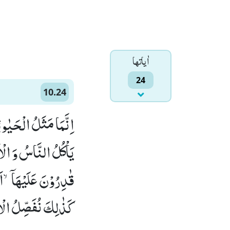
اٰياتها
24
10.24
اِنَّمَا مَثَلُ الْحَیٰو
یَاْكُلُ النَّاسُ وَ الْا
قٰدِرُوْنَ عَلَیْهَاۤۙ-اَ
كَذٰلِكَ نُفَصِّلُ الْاٰی