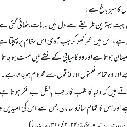
وں کا سبز باغ ہے:
ہت بہترین طریقے سے دل میں یہ بات بٹھائی گئی ہے ک
غ ہے،
اس میں عمر کھو کر جب آدمی اس مقام پر پہنچتا ہے
ینان ہوتا ہے اور وہ کامیابی کے نشے میں مست ہو جاتا
ہے اور وہ تمام نعمتوں اور لذتوں سے محروم ہوجاتا ہے۔
تے ہیں کہ دنیا کا طلب گار جب بالکل بے فکر ہوتا 
ہے اور اس کا تمام سازو سامان جس سے اس کی امیدیں و
، یونس، تحت الآیۃ:
،
، ملخصاً
)
۳۱۰
/
۲
۲۴