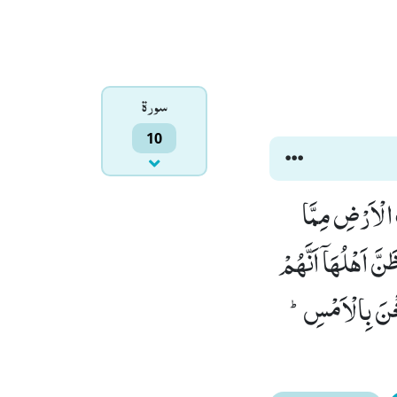
سورۃ
10
 الْاَرْضِ مِمَّا
َّ اَهْلُهَاۤ اَنَّهُمْ
تَغْنَ بِالْاَمْسِؕ-