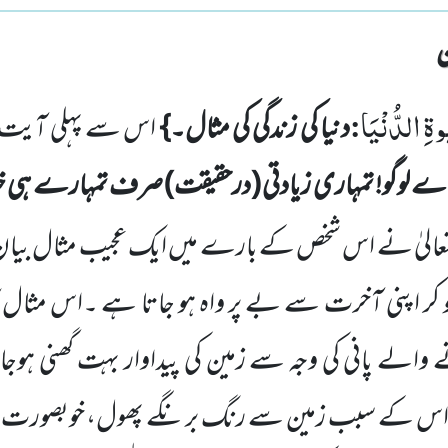
وةِ الدُّنْیَا
:
دنیا کی زندگی کی مثال۔}
اس سے پہلی آیت 
اے لوگو! تمہاری زیادتی
(درحقیقت)
صرف تمہارے ہی خل
عالیٰ نے اس شخص کے بارے
میں ایک عجیب مثال بیان ف
و کر اپنی آخرت سے بے پر واہ ہو جاتا ہے ۔اس مثال ک
والے پانی کی وجہ سے زمین کی پیداوار بہت گھنی ہوجا
 اس کے سبب زمین سے رنگ برنگے پھول، خوبصورت بی