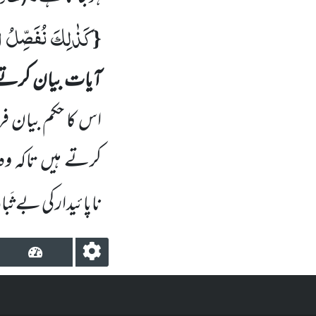
كَذٰلِكَ نُفَصِّلُ الْ
{
آیات بیان کرتے
اس کا حکم بیان فر
کرتے ہیں تاکہ وہ
ناپائیدار کی بے ثَ