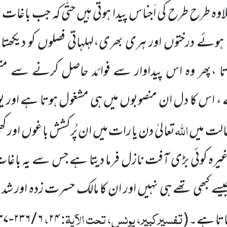
 طرح طرح کی اَجناس پیدا ہوتی ہیں حتّٰی کہ جب باغات ا
ئے درختوں اور ہری بھری،لہلہاتی فصلوں کو دیکھتا
تا ،پھر وہ اس پیداوار سے فوائد حاصل کرنے سے 
 ، اس
کا دل
ان منصوبوں میں ہی مشغول ہوتا ہے اور یو
اللہ
حالت میں
تعالیٰ دن یا رات میں ان پُرکشش
باغوں اور کھ
غیرہ کوئی بڑی آفت نازل فرما دیتا ہے جس سے یہ باغا
سے کبھی تھے ہی نہیں اور ان کا مالک حسرت زدہ اور شدید غ
تفسیرکبیر، یونس، تحت الآیۃ:
،
 جاتا ہے۔
(
۲۴
۶
/
۲۳۶
-
۳۷