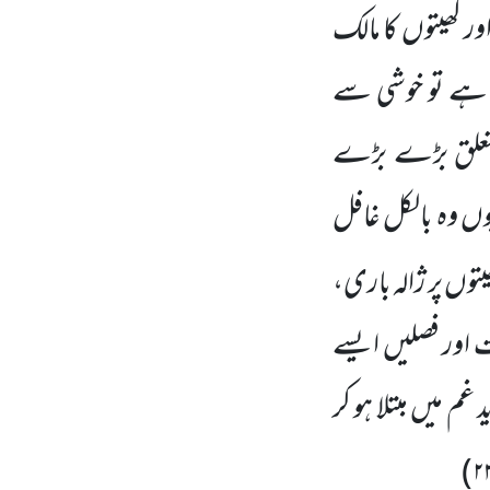
ور کھیتوں کا مالک
ہے تو خوشی سے
متعلق بڑے بڑے
ں وہ بالکل غافل
یتوں پر ژالہ باری،
ت اور فصلیں ایسے
م میں مبتلا ہو کر
)
۲