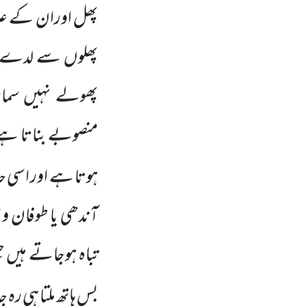
پھل اوران کے علاوہ
پھلوں سے لدے ہو
پھولے نہیں سما
منصوبے بناتا ہے
ہوتا ہے اور اسی 
آندھی یا طوفان و
تباہ ہوجاتے ہیں جی
بس ہاتھ ملتا ہی رہ