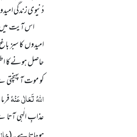
دُنیوی زندگی امید
اس آیت میں ب
امیدوں کا سبز با
حاصل ہونے کا اطم
کو موت آ پہنچتی 
اللہُ تَعَالٰی عَنْہُ
فرما
عذابِ الٰہی آتا 
خازن
ہوجاتا ہے۔
(