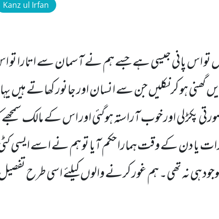
Kanz ul Irfan
مثال تو اس پانی جیسی ہے جسے ہم نے آسمان سے اتارا ت
ں گھنی ہو کر نکلیں جن سے انسان اور جانور کھاتے ہیں 
ورتی پکڑلی اور خوب آراستہ ہوگئی اور اس کے مالک سمجھے
 رات یا دن کے وقت ہمارا حکم آیا تو ہم نے اسے ایسی کٹی ہ
 موجود ہی نہ تھی۔ ہم غور کرنے والوں کیلئے اسی طرح تفص