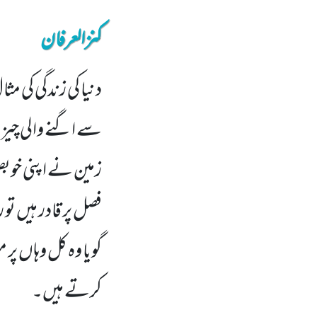
کنزالعرفان
دنیا کی زندگی کی 
سے اگنے والی چیزی
زمین نے اپنی خوبص
فصل پر قادر ہیں تو
گویا وہ کل وہاں پر
کرتے ہیں۔