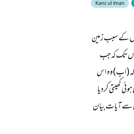
Kanz ul Iman
و اس کے سبب زمین
یہاں تک کہ جب
 کہ (اب) وہ اس
وئی کھیتی کردیا
یل سے آیات بیان