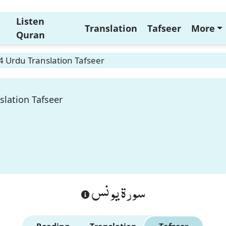
Listen
Translation
Tafseer
More
Quran
 Urdu Translation Tafseer
slation Tafseer
سورة يونس