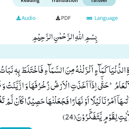
Reading
Translation
Tafseer
Audio
PDF
Language
بِسْمِ اللّٰهِ الرَّحْمٰنِ الرَّحِیْمِ
ةِ الدُّنْیَا كَمَآءٍ اَنْزَلْنٰهُ مِنَ السَّمَآءِ فَاخْتَلَطَ بِهٖ نَبَاتُ
َنْعَامُؕ-حَتّٰۤى اِذَاۤ اَخَذَتِ الْاَرْضُ زُخْرُفَهَا وَ ازَّیَّنَتْ وَ ظَن
تٰىهَاۤ اَمْرُنَا لَیْلًا اَوْ نَهَارًا فَجَعَلْنٰهَا حَصِیْدًا كَاَنْ لَّمْ 
ٰتِ لِقَوْمٍ یَّتَفَكَّرُوْنَ(24)