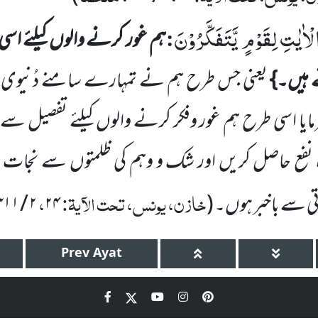
اٰیٰتِ لِقَوْمٍ یَّتَفَكَّرُوْنَ
:
ہم غور کرنے والوں کیلئے ا
 ہیں۔}
یعنی جس طرح ہم نے تمہارے سامنے دُنیوی زن
مایا اسی طرح ہم غور وفکر کرنے والوں
کیلئے تفصیل سے 
 نفع حاصل کریں اور شک و وہم کی ظلمتوں سے نجات پ
خازن، یونس، تحت الآیۃ:
،
باتی سے باخبر ہوں۔
(
۲۴
۲
/
۳۱۱
Prev
Ayat