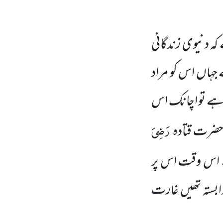
ہ دنیوی زندگانی
 جہاں اس کو مراد
 ہے تو اچانک اس
رَضِیَ
 حضرت قتادہ
ہے اس وقت اس پر
ابستہ تھیں غارت