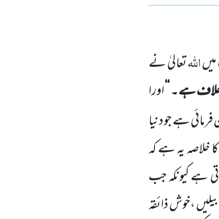
اللہ
میں
تعالیٰ نے
اف ہے ۔ ‘‘
اورا
رمائی ہے جو دنیا
ا خلاصہ
یہ ہے کہ
تی ہے کیونکہ جب
لیں ،خوش ذائقہ