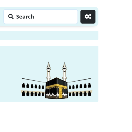
Search
Go