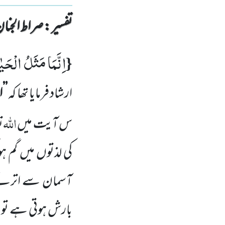
تفسیر : ‎صراط الجنان
اِنَّمَا مَثَلُ الْحَیٰ
{
ارشاد فرمایا تھا کہ
’’
اللہ
س آیت میں
ت
کی لذتوں میں گم ہ
آسمان سے اترنے 
بارش ہوتی ہے تو