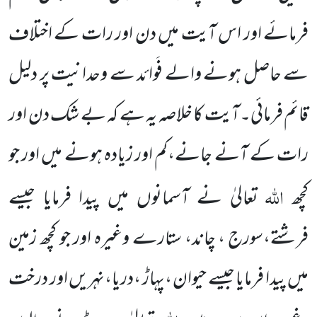
فرمائے اور اس آیت میں دن اور رات کے اختلاف
سے حاصل ہونے والے فَوائد سے وحدانیت پر دلیل
قائم فرمائی۔آیت کا خلاصہ یہ ہے کہ بے شک دن اور
رات کے آنے جانے،کم اور زیادہ ہونے میں اور جو
اللہ
کچھ
تعالیٰ نے آسمانوں میں پیدا فرمایا جیسے
فرشتے،سورج ، چاند، ستارے وغیرہ اور جو کچھ زمین
میں پیدا فرمایا جیسے حیوان ،پہاڑ ،دریا،نہریں اور درخت