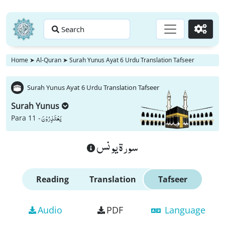
Search
Go
Home
➤
Al-Quran
➤
Surah Yunus Ayat 6 Urdu Translation Tafseer
Surah Yunus Ayat 6 Urdu Translation Tafseer
Surah Yunus
یَعْتَذِرُوْنَ
Para 11 -
سورة يونس
Reading
Translation
Tafseer
Audio
PDF
Language