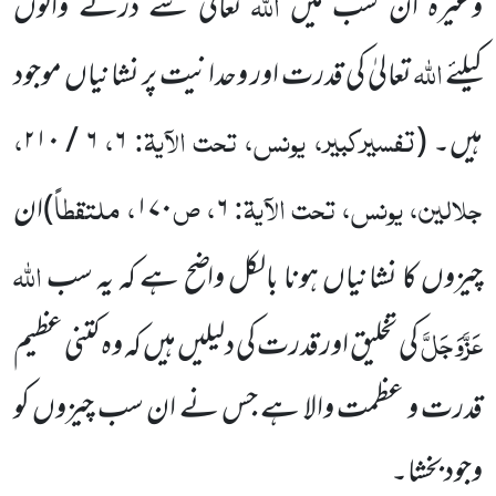
اللہ
وغیرہ ان سب میں
تعالیٰ سے ڈرنے والوں
اللہ
کیلئے
تعالیٰ کی قدرت اور وحدانیت پر نشانیاں موجود
تفسیرکبیر، یونس، تحت الآیۃ:
،
،
ہیں۔ (
۶
۶ / ۲۱۰
جلالین، یونس، تحت الآیۃ:
، ص
، ملتقطاً
۶
۱۷۰
)ان
اللہ
چیزوں کا نشانیاں ہونا بالکل واضح ہے کہ یہ سب
عَزَّوَجَلَّ
کی تخلیق اور قدرت کی دلیلیں ہیں کہ وہ کتنی عظیم
قدرت و عظمت والا ہے جس نے ان سب چیزوں کو
وجود بخشا۔