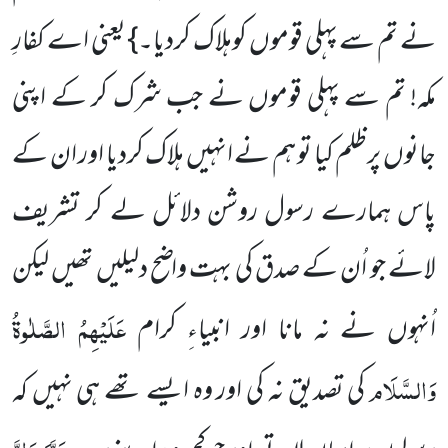
نے تم سے پہلی قوموں کوہلاک کردیا۔} یعنی اے کفارِ
مکہ! تم سے پہلی قوموں نے جب شرک کر کے اپنی
جانوں پرظلم کیا تو ہم نے انہیں ہلاک کردیا اور ان کے
پاس ہمارے رسول روشن دلائل لے کر تشریف
لائے جو اُن کے صدق کی بہت واضح دلیلیں تھیں لیکن
عَلَیْہِمُ الصَّلٰوۃُ
اُنہوں نے نہ مانا اور انبیاءِ کرام
وَالسَّلَام
کی تصدیق نہ کی اور وہ ایسے تھے ہی نہیں کہ