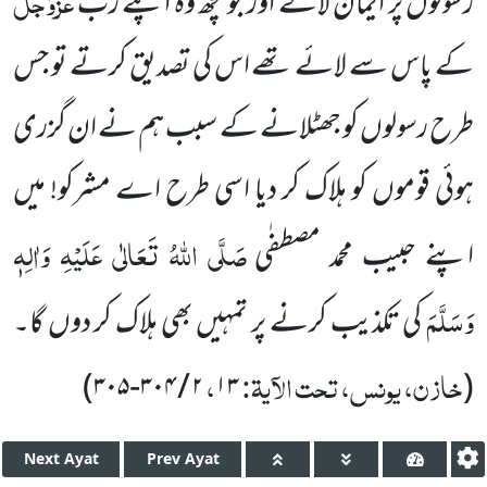
عَزَّوَجَلَّ
رسولوں پر ایمان لاتے اور جو کچھ وہ اپنے رب
کے پاس سے لائے تھے اس کی تصدیق کرتے تو جس
طرح رسولوں کو جھٹلانے کے سبب ہم نے ان گزری
ہوئی قوموں کو ہلاک کر دیا اسی طرح اے مشرکو! میں
صَلَّی اللہُ تَعَالٰی عَلَیْہِ وَاٰلِہٖ
اپنے حبیب محمد مصطفٰی
وَسَلَّمَ
کی تکذیب کرنے پر تمہیں بھی ہلاک کر دوں گا۔
خازن، یونس، تحت الآیۃ:
،
)
۲ / ۳۰۴-۳۰۵
۱۳
(
Next
Ayat
Prev
Ayat