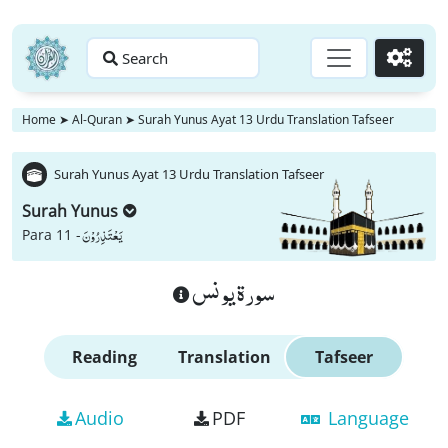
Search
Go
Home
➤
Al-Quran
➤
Surah Yunus Ayat 13 Urdu Translation Tafseer
Surah Yunus Ayat 13 Urdu Translation Tafseer
Surah Yunus
یَعْتَذِرُوْنَ
Para 11 -
سورة يونس
Reading
Translation
Tafseer
Audio
PDF
Language