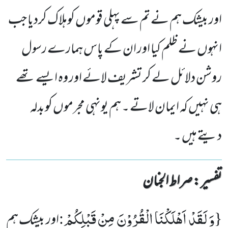
اور بیشک ہم نے تم سے پہلی قوموں کوہلاک کردیا جب
انہوں نے ظلم کیا اور ان کے پاس ہمارے رسول
روشن دلائل لے کر تشریف لائے اور وہ ایسے تھے
ہی نہیں کہ ایمان لاتے ۔ ہم یونہی مجرموں کوبدلہ
دیتے ہیں ۔
تفسیر : ‎صراط الجنان
وَ لَقَدْ اَهْلَكْنَا الْقُرُوْنَ مِنْ قَبْلِكُمْ
:
{
اور بیشک ہم