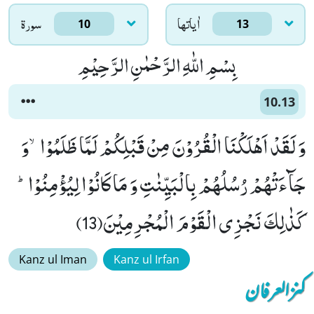
اٰياتها
سورۃ
10
13
بِسْمِ اللّٰهِ الرَّحْمٰنِ الرَّحِیْمِ
10.13
وَ لَقَدْ اَهْلَكْنَا الْقُرُوْنَ مِنْ قَبْلِكُمْ لَمَّا ظَلَمُوْاۙ-وَ
جَآءَتْهُمْ رُسُلُهُمْ بِالْبَیِّنٰتِ وَ مَا كَانُوْا لِیُؤْمِنُوْاؕ-
كَذٰلِكَ نَجْزِی الْقَوْمَ الْمُجْرِمِیْنَ(13)
Kanz ul Iman
Kanz ul Irfan
کنزالعرفان