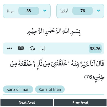
اٰياتها
سورۃ
38
76
بِسْمِ اللّٰهِ الرَّحْمٰنِ الرَّحِیْمِ
38.76
قَالَ اَنَا خَیْرٌ مِّنْهُؕ-خَلَقْتَنِیْ مِنْ نَّارٍ وَّ خَلَقْتَهٗ مِنْ
طِیْنٍ(76)
Kanz ul Iman
Kanz ul Irfan
Next
Ayat
Prev
Ayat