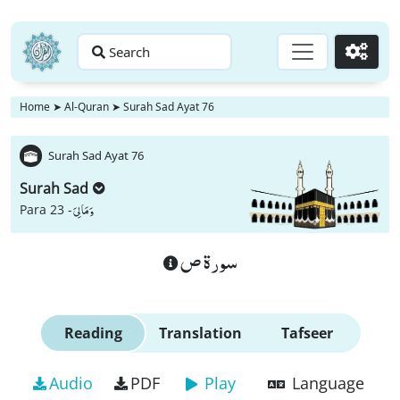
Search
Go
Home
➤
Al-Quran
➤
Surah Sad Ayat 76
Surah Sad Ayat 76
Surah Sad
وَ مَا لِیَ
Para 23 -
سورة ص
Reading
Translation
Tafseer
Audio
PDF
Play
Language