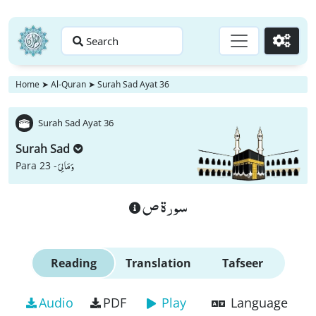
Search
Go
Home
➤
Al-Quran
➤
Surah Sad Ayat 36
Surah Sad Ayat 36
Surah Sad
وَ مَا لِیَ
Para 23 -
سورة ص
Reading
Translation
Tafseer
Audio
PDF
Play
Language