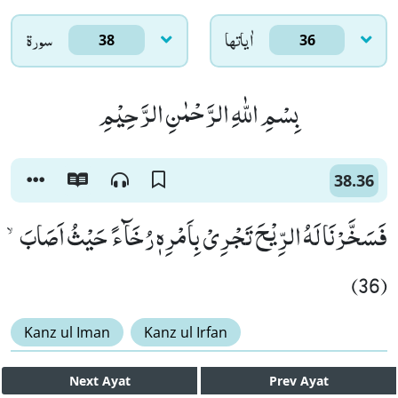
اٰياتها
سورۃ
38
36
بِسْمِ اللّٰهِ الرَّحْمٰنِ الرَّحِیْمِ
38.36
فَسَخَّرْنَا لَهُ الرِّیْحَ تَجْرِیْ بِاَمْرِهٖ رُخَآءً حَیْثُ اَصَابَۙ
(36)
Kanz ul Iman
Kanz ul Irfan
Next
Ayat
Prev
Ayat