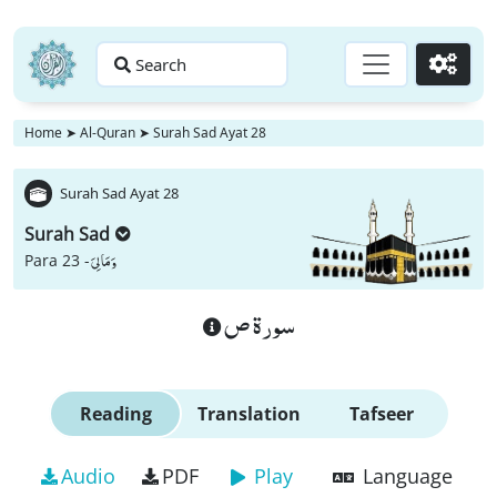
Search
Go
Home
➤
Al-Quran
➤
Surah Sad Ayat 28
Surah Sad Ayat 28
Surah Sad
وَ مَا لِیَ
Para 23 -
سورة ص
Reading
Translation
Tafseer
Audio
PDF
Play
Language