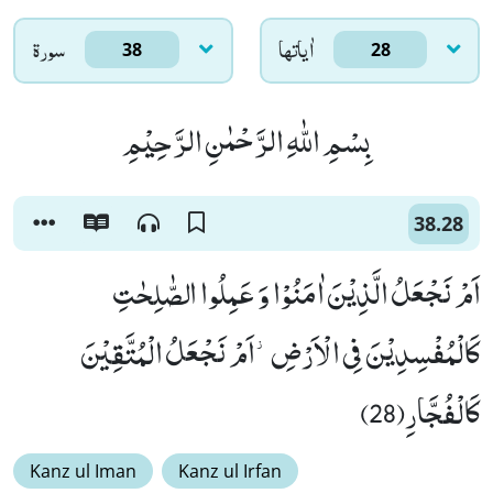
اٰياتها
سورۃ
38
28
بِسْمِ اللّٰهِ الرَّحْمٰنِ الرَّحِیْمِ
38.28
اَمْ نَجْعَلُ الَّذِیْنَ اٰمَنُوْا وَ عَمِلُوا الصّٰلِحٰتِ
كَالْمُفْسِدِیْنَ فِی الْاَرْضِ٘-اَمْ نَجْعَلُ الْمُتَّقِیْنَ
كَالْفُجَّارِ(28)
Kanz ul Iman
Kanz ul Irfan