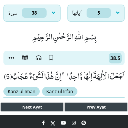
اٰياتها
سورۃ
38
5
بِسْمِ اللّٰهِ الرَّحْمٰنِ الرَّحِیْمِ
38.5
اَجَعَلَ الْاٰلِهَةَ اِلٰهًا وَّاحِدًا ۚۖ-اِنَّ هٰذَا لَشَیْءٌ عُجَابٌ(5)
Kanz ul Iman
Kanz ul Irfan
Next
Ayat
Prev
Ayat