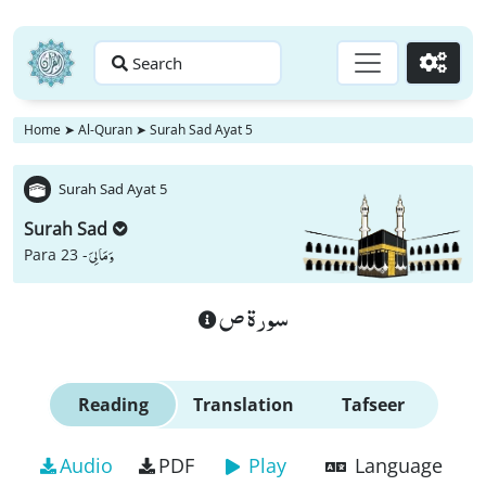
Search
Go
Home
➤
Al-Quran
➤
Surah Sad Ayat 5
Surah Sad Ayat 5
Surah Sad
وَ مَا لِیَ
Para 23 -
سورة ص
Reading
Translation
Tafseer
Audio
PDF
Play
Language