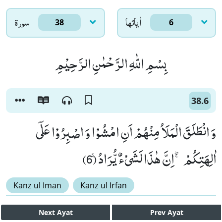
اٰياتها
سورۃ
38
6
بِسْمِ اللّٰهِ الرَّحْمٰنِ الرَّحِیْمِ
38.6
وَ انْطَلَقَ الْمَلَاُ مِنْهُمْ اَنِ امْشُوْا وَ اصْبِرُوْا عَلٰۤى
اٰلِهَتِكُمْ ۚۖ-اِنَّ هٰذَا لَشَیْءٌ یُّرَادُۚ (6)
Kanz ul Iman
Kanz ul Irfan
Next
Ayat
Prev
Ayat