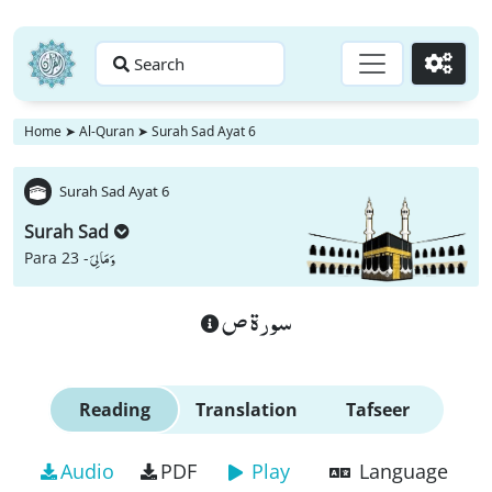
Search
Go
Home
➤
Al-Quran
➤
Surah Sad Ayat 6
Surah Sad Ayat 6
Surah Sad
وَ مَا لِیَ
Para 23 -
سورة ص
Reading
Translation
Tafseer
Audio
PDF
Play
Language