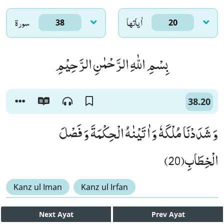
اٰياتها
سورۃ
38
20
بِسْمِ اللّٰهِ الرَّحْمٰنِ الرَّحِیْمِ
38.20
وَ شَدَدْنَا مُلْكَهٗ وَ اٰتَیْنٰهُ الْحِكْمَةَ وَ فَصْلَ
الْخِطَابِ(20)
Kanz ul Iman
Kanz ul Irfan
Next
Ayat
Prev
Ayat