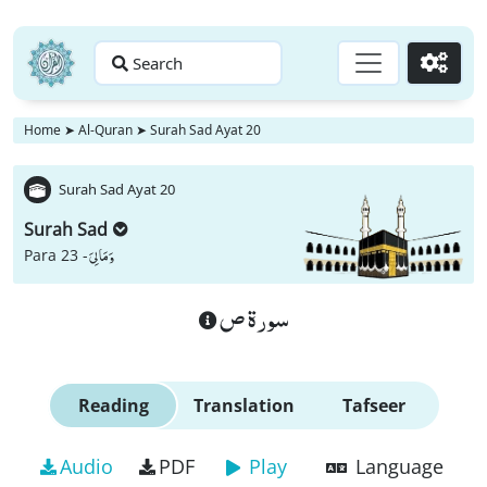
Search
Go
Home
➤
Al-Quran
➤
Surah Sad Ayat 20
Surah Sad Ayat 20
Surah Sad
وَ مَا لِیَ
Para 23 -
سورة ص
Reading
Translation
Tafseer
Audio
PDF
Play
Language