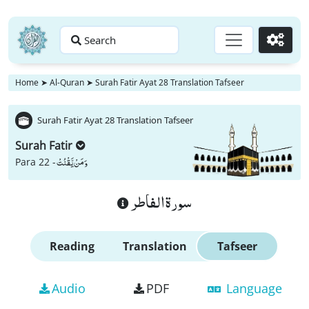
Search
Go
Home
➤
Al-Quran
➤
Surah Fatir Ayat 28 Translation Tafseer
Surah Fatir Ayat 28 Translation Tafseer
Surah Fatir
وَ مَنْ یَّقْنُتْ
Para 22 -
سورة الفاطر
Reading
Translation
Tafseer
Audio
PDF
Language