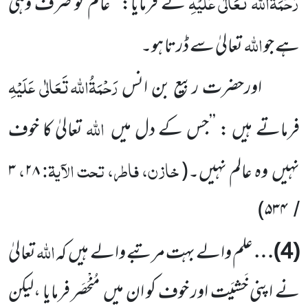
رَحْمَۃُاللہ تَعَالٰی
عَلَیْہِ
نے فرمایا: ’’عالم تو صرف وہی
اللہ
ہے جو
تعالیٰ سے ڈرتا ہو۔
رَحْمَۃُاللہ تَعَالٰی عَلَیْہِ
اورحضرت ربیع بن انس
اللہ
فرماتے ہیں : ’’جس کے دل میں
تعالیٰ
کا خوف
خازن، فاطر، تحت الآیۃ:
،
نہیں
وہ عالم
نہیں۔
(
۲۸
۳
)
۵۳۴
/
اللہ
(
4
)…
علم والے بہت مرتبے والے ہیں
کہ
تعالیٰ
نے اپنی خَشیَت اور خوف کو ان میں
مُنْحَصَر فرمایا ،لیکن