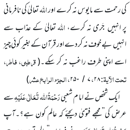
اللہ
کی رحمت سے مایوس نہ کرے اور
تعالیٰ کی نافرمانی
اللہ
پر انہیں
جَری نہ کرے،
تعالیٰ کے عذاب سے
انہیں
بے خوف نہ کر دے اور قرآن کے بغیر کوئی چیز
قرطبی، فاطر،
اسے اپنی طرف
راغب نہ کر سکے۔
(
تحت الآیۃ:
،
، الجزء الرابع عشر
)
۲۵۰
۷
۲۸
/
رَحْمَۃُاللہ تَعَالٰی عَلَیْہِ
ایک شخص نے اما م شعبی
سے
عرض کی’’مجھے فتویٰ دیجئے کہ عالِم کون ہے؟۔آپ