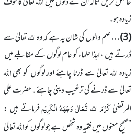
اللہ
حاصل کریں
تاکہ ان کے دلوں
میں
تعالیٰ کا خوف
زیادہ ہو۔
اللہ
(
3
)…
علم والوں
کی شان یہ ہے کہ وہ
تعالیٰ سے
ڈرتے ہیں
، لہٰذا علماء کو عام لوگوں
کے مقابلے میں
اللہ
اللہ
زیادہ
تعالیٰ
سے ڈرنا چاہئے اور لوگوں
کو بھی
تعالیٰ سے ڈرنے کی ترغیب دینی چاہئے۔ حضرت علی
کَرَّمَ اللہ تَعَالٰی وَجْہَہُ الْکَرِیْم
المرتضیٰ
فرماتے ہیں :
اللہ
’’صحیح معنوں
میں
فقیہ وہ شخص ہے جو لوگوں
کو
تعالیٰ