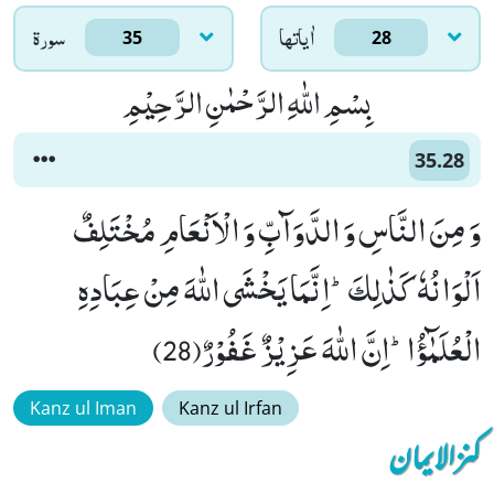
اٰياتها
سورۃ
35
28
بِسْمِ اللّٰهِ الرَّحْمٰنِ الرَّحِیْمِ
35.28
وَ مِنَ النَّاسِ وَ الدَّوَآبِّ وَ الْاَنْعَامِ مُخْتَلِفٌ
اَلْوَانُهٗ كَذٰلِكَؕ-اِنَّمَا یَخْشَى اللّٰهَ مِنْ عِبَادِهِ
الْعُلَمٰٓؤُاؕ-اِنَّ اللّٰهَ عَزِیْزٌ غَفُوْرٌ(28)
Kanz ul Iman
Kanz ul Irfan
کنزالایمان