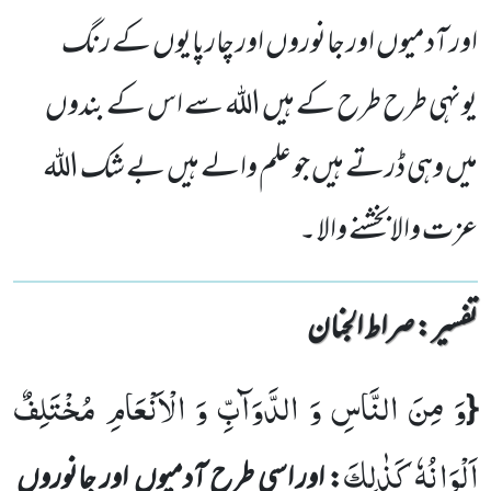
اور آدمیوں اور جانوروں اور چارپایوں کے رنگ
یونہی طرح طرح کے ہیں اللہ سے اس کے بندوں
میں وہی ڈرتے ہیں جو علم والے ہیں بے شک اللہ
عزت والابخشنے والا ۔
تفسیر : ‎صراط الجنان
وَ مِنَ النَّاسِ وَ الدَّوَآبِّ وَ الْاَنْعَامِ مُخْتَلِفٌ
{
اَلْوَانُهٗ كَذٰلِكَ
: اور اسی طرح آدمیوں
اور جانوروں