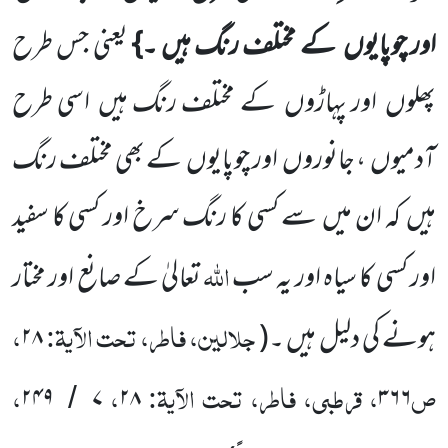
اور چوپایوں
کے مختلف رنگ ہیں ۔}
یعنی جس طرح
پھلوں
اور پہاڑوں
کے مختلف رنگ ہیں
اسی طرح
آدمیوں
، جانوروں
اور
چوپایوں
کے بھی مختلف رنگ
ہیں
کہ ان میں
سے کسی کا رنگ سرخ اور کسی کا سفید
اللہ
اور کسی کا سیاہ اور یہ سب
تعالیٰ کے صانع
اور مختار
جلالین، فاطر، تحت الآیۃ:
،
ہونے کی دلیل ہیں ۔
(
۲۸
ص
، قرطبی، فاطر، تحت الآیۃ:
،
،
۲۴۹
۷
۲۸
۳۶۶
/