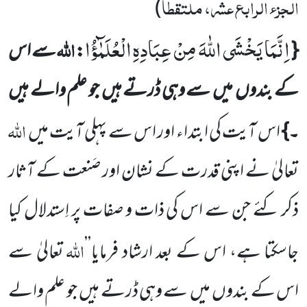
الجزء الرابع عشر، ملتقطاً
)
اِنَّمَا یَخْشَى اللّٰهَ مِنْ عِبَادِهِ الْعُلَمٰٓؤُا
اللہ
{
:
سے اس
کے بندوں
میں
سے وہی ڈرتے ہیں
جو علم والے ہیں
اللہ
۔}
اس آیت کی ابتداء اور اس سے پہلی آیت میں
تعالیٰ نے اپنی قدرت کے نشان اور صَنعت کے آثار
ذکر کئے جن سے اس
کی ذات و صفات پر اِستدلال کیا
اللہ
جاسکتا ہے، اس کے بعد ارشاد فرمایا’’
تعالیٰ سے
اس کے بندوں
میں
سے وہی ڈرتے
ہیں
جو علم والے