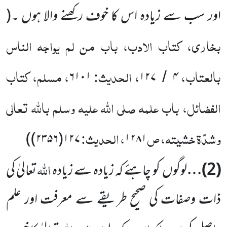
اور
سب سے زیادہ اس کا خوف رکھنے والا ہوں ۔
(
بخاری، کتاب الادب، باب من لم یواجہ الناس
بالعتاب،
، الحدیث:
، مسلم، کتاب
۶۱۰۱
۱۲۷
۴
/
الفضائل، باب علمہ
صلی اللّٰہ علیہ وسلم
باللّٰہ تعالی
وشدّۃ خشیتہ، ص
، الحدیث:
)
۱۲۷(۲۳۵۶)
۱۲۸۱
اللہ
(
2
)…
لوگوں
کو چاہئے کہ زیادہ سے زیادہ
تعالیٰ کی
ذات وصفات کی صحیح طریقے سے معرفت اور علم