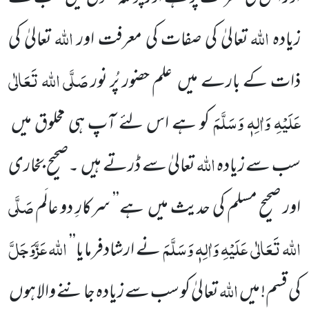
اللہ
اللہ
زیادہ
تعالیٰ کی صفات کی معرفت اور
تعالیٰ کی
صَلَّی اللہ تَعَالٰی
ذات کے بارے میں
علم حضور پُر نور
عَلَیْہِ وَاٰلِہٖ وَسَلَّمَ
کو ہے اس لئے
آپ ہی مخلوق میں
اللہ
سب سے زیادہ
تعالیٰ
سے ڈرتے ہیں
۔صحیح بخاری
صَلَّی
اور صحیح مسلم کی حدیث میں
ہے’’ سرکارِ دو عالَم
اللہ تَعَالٰی عَلَیْہِ وَاٰلِہٖ وَسَلَّمَ
اللہ
عَزَّوَجَلَّ
نے ارشادفرمایا’’
اللہ
کی قسم! میں
تعالیٰ کو سب سے زیادہ جاننے والا ہوں