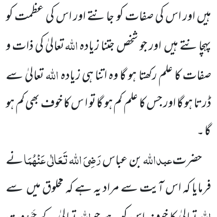
ہیں اور اس کی صفات کو جانتے اور اس کی عظمت کو
اللہ
پہچانتے ہیں
اور
جو شخص جتنا زیادہ
تعالیٰ کی ذات و
اللہ
صفات کا علم رکھتا ہو گا وہ اتنا ہی زیادہ
تعالیٰ سے
ڈرتا ہو گا اور جس کا علم کم ہو گا تو ا س کا خوف بھی کم ہو
گا ۔
عبداللہ
رَضِیَ اللہ تَعَالٰی عَنْہُمَا
حضرت
بن عباس
نے
فرمایا کہ
اس آیت سے مراد یہ ہے کہ مخلوق میں
سے
اللہ
اللہ