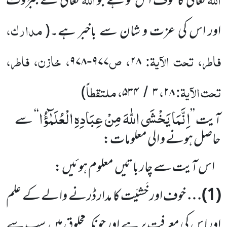
تعالیٰ کا خوف اس کو ہے جو
تعالیٰ کے جَبَرُوت
مدارک،
اور اس کی عزت و شان سے باخبر ہے۔
(
فاطر، تحت الآیۃ:
، ص
، خازن، فاطر،
۹۷۸
۹۷۷
۲۸
-
تحت الآیۃ:
،
، ملتقطاً
)
۵۳۴
۳
۲۸
/
اِنَّمَا یَخْشَى اللّٰهَ مِنْ عِبَادِهِ الْعُلَمٰٓؤُا
آیت
’’
‘‘
سے
حاصل ہونے و الی معلومات:
اس آیت سے چار باتیں
معلوم ہوئیں :
(
1
)…
خوف اور خَشیَت کا مدار ڈرنے والے کے علم
اور ا س کی معرفت پر ہے اور چونکہ مخلوق میں
سب سے