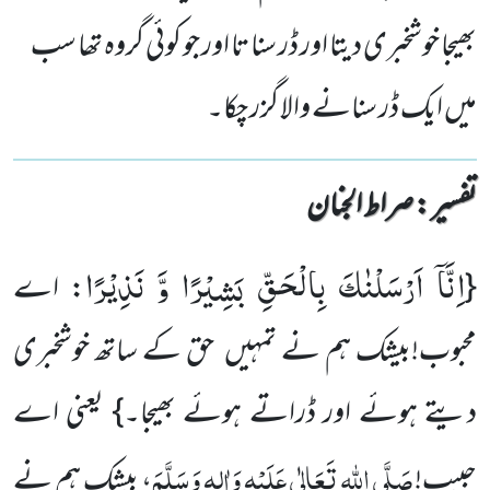
بھیجا خوشخبری دیتا اور ڈر سنا تا اور جو کوئی گروہ تھا سب
میں ایک ڈر سنانے والا گزر چکا۔
تفسیر : ‎صراط الجنان
اِنَّاۤ اَرْسَلْنٰكَ بِالْحَقِّ بَشِیْرًا وَّ نَذِیْرًا
{
: اے
محبوب!بیشک ہم نے تمہیں حق کے ساتھ خوشخبری
دیتے ہوئے اور ڈراتے ہوئے بھیجا۔} یعنی اے
صَلَّی اللہ تَعَالٰی عَلَیْہِ وَاٰلِہٖ وَسَلَّمَ
حبیب!
، بیشک ہم نے