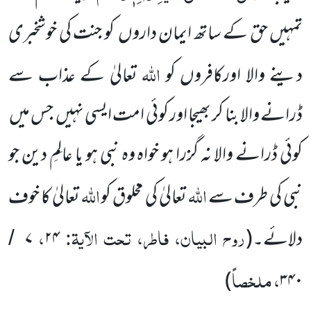
تمہیں حق کے ساتھ ایمان داروں کو جنت کی خوشخبری
اللہ
دینے والا اورکافروں کو
تعالیٰ کے عذاب سے
ڈرانے والا بنا کر بھیجا اور کوئی امت ایسی نہیں جس میں
کوئی ڈرانے والا نہ گزرا ہو خواہ وہ نبی ہو یا عالِمِ دین جو
اللہ
اللہ
نبی کی طرف سے
تعالیٰ کی مخلوق کو
تعالیٰ کا خوف
روح البیان، فاطر، تحت الآیۃ:
،
دلائے۔(
۲۴
۷
/
، ملخصاً
)
۳۴۰