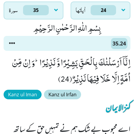
اٰياتها
سورۃ
35
24
بِسْمِ اللّٰهِ الرَّحْمٰنِ الرَّحِیْمِ
35.24
اِنَّاۤ اَرْسَلْنٰكَ بِالْحَقِّ بَشِیْرًا وَّ نَذِیْرًاؕ-وَ اِنْ مِّنْ
اُمَّةٍ اِلَّا خَلَا فِیْهَا نَذِیْرٌ(24)
Kanz ul Iman
Kanz ul Irfan
کنزالایمان
اے محبوب بے شک ہم نے تمہیں حق کے ساتھ