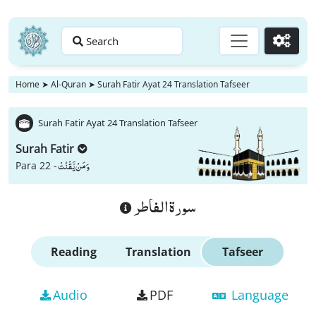
Search
Go
Home
➤
Al-Quran
➤
Surah Fatir Ayat 24 Translation Tafseer
Surah Fatir Ayat 24 Translation Tafseer
Surah Fatir
وَ مَنْ یَّقْنُتْ
Para 22 -
سورة الفاطر
Reading
Translation
Tafseer
Audio
PDF
Language