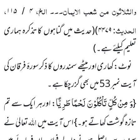
والثلاثون من شعب الایمان۔۔۔ الخ،
،
۱۱۵
۴
/
الحدیث:
۴۴۷۹
)(حدیث میں گناہوں کا تذکرہ ہماری
تعلیم کیلئے ہے۔)
نوٹ:کھاری اور میٹھے سمندروں کا ذکر سورۂ فرقان کی
آیت نمبر53 میں بھی گزر چکا ہے ۔
وَ مِنْ كُلٍّ تَاْكُلُوْنَ لَحْمًا طَرِیًّا
{
: اورہر ایک سے تم
اللہ
تازہ گوشت کھاتے ہو۔} اس آیت میں
تعالیٰ نے