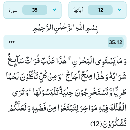
اٰياتها
سورۃ
35
12
بِسْمِ اللّٰهِ الرَّحْمٰنِ الرَّحِیْمِ
35.12
وَ مَا یَسْتَوِی الْبَحْرٰنِ ﳓ هٰذَا عَذْبٌ فُرَاتٌ سَآىٕـغٌ
شَرَابُهٗ وَ هٰذَا مِلْحٌ اُجَاجٌؕ-وَ مِنْ كُلٍّ تَاْكُلُوْنَ لَحْمًا
طَرِیًّا وَّ تَسْتَخْرِجُوْنَ حِلْیَةً تَلْبَسُوْنَهَاۚ-وَ تَرَى
الْفُلْكَ فِیْهِ مَوَاخِرَ لِتَبْتَغُوْا مِنْ فَضْلِهٖ وَ لَعَلَّكُمْ
تَشْكُرُوْنَ(12)