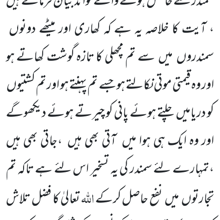
سمندر سے حاصل ہونے والے فوائد بیان فرمائے ہیں
، آیت کا خلاصہ یہ ہے کہ کھاری اور میٹھے دونوں
سمندروں میں سے تم مچھلی کا تازہ گوشت کھاتے ہو
اور وہ قیمتی موتی نکالتے ہو جسے تم پہنتے ہو اور تم کشتیوں
کو دریامیں چلتے ہوئے پانی کو چیرتے ہوئے دیکھوگے
اور وہ ایک ہی ہوا میں آتی بھی ہیں ،جاتی بھی ہیں
،تمہارے لئے سمندر کی یہ تسخیر اس لئے ہے تاکہ تم
اللہ
تجارتوں میں نفع حاصل کرکے
تعالیٰ کا فضل تلاش