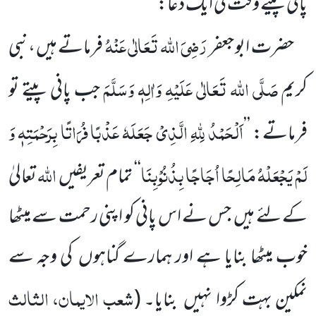
پانی پیتے وقت کی ایک دعا:
رَضِیَ اللہ تَعَالٰی عَنْہُ
حضرت ابو جعفر
فرماتے ہیں ،نبی
صَلَّی اللہ تَعَالٰی عَلَیْہِ وَاٰلِہٖ وَسَلَّمَ
کریم
جب پانی پیتے تو
اَلْحَمْدُ لِلّٰہِ الَّذِیْ جَعَلَہٗ عَذْبًا فُرَاتًا بِرَحْمَتِہٖ وَ
فرماتے: ’’
لَمْ یَجْعَلْہُ مَالِحًا اُجَاجًا بِذُنُوْبِنَا
اللہ
‘‘ تمام تعریفیں
تعالیٰ
کے لئے ہیں جس نے اس پانی کو اپنی رحمت سے میٹھا
خوب میٹھا بنایا ہے اور ہمارے گناہوں کی وجہ سے
شعب الایمان، الثالث
نمکین بہت کڑوا نہیں بنایا۔ (