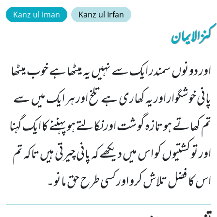
Kanz ul Iman
Kanz ul Irfan
کنزالایمان
اور دونوں سمندر ایک سے نہیں یہ میٹھا ہے خوب میٹھا
پانی خوشگوار اور یہ کھاری ہے تلخ اور ہر ایک میں سے
تم کھاتے ہو تازہ گوشت اور نکالتے ہو پہننے کا ایک گہنا
اور تو کشتیوں کو اس میں دیکھے کہ پانی چیرتی ہیں تاکہ تم
اس کا فضل تلاش کرو اور کسی طرح حق مانو۔