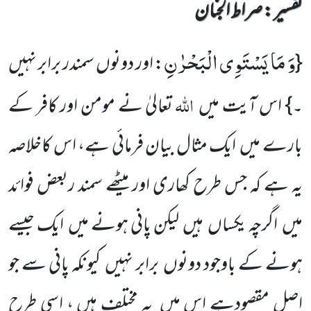
تفسیر : ‎صراط الجنان
وَ مَا یَسْتَوِی الْبَحْرٰنِ
{
: اور دونوں سمندر برابر نہیں
اللہ
۔} اس آیت میں
تعالیٰ نے مومن اور کافر کے
بارے میں ایک مثال بیان فرمائی ہے، اس کاخلاصہ
یہ ہے کہ جس طرح کھاری اور میٹھے سمند ربعض فوائد
میں اگرچہ یکساں ہیں لیکن پانی ہونے میں ایک جیسے
ہونے کے باوجود دونوں برابر نہیں کیونکہ پانی سے جو
اصل مقصودہے اس میں یہ مختلف ہیں ، اسی طرح