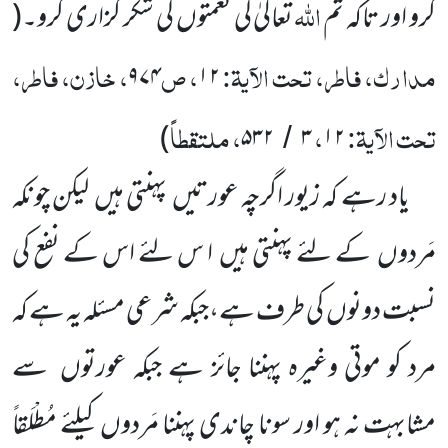
اللہ
کرو اور تاکہ تم
تعالیٰ کی نعمتوں کی شکر گزاری کرو۔(
مدارک، فاطر، تحت الآیۃ:
، ص
، خازن، فاطر،
۹۷۴
۱۲
تحت الآیۃ:
،
، ملتقطاً
)
۵۳۲
۳
۱۲
/
یاد رہے کہ زیور اگرچہ عورتیں پہنتی ہیں لیکن چونکہ
مَردوں کے لئے پہنتی ہیں ا س لئے اس کے نفع کی
نسبت دونوں کی طرف ہے،جبکہ شرعی مسئلہ یہ ہے کہ
مرد کو موتی وغیرہ پہننا جائز ہے جبکہ عورتوں سے
مشابہت نہ ہو اور سونا چاندی پہننا مَردوں کیلئے مُطْلَقاً