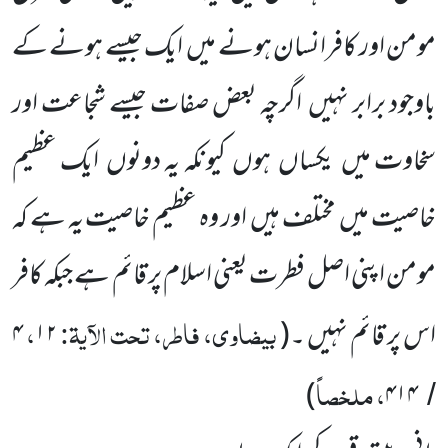
مومن اور کافرانسان ہونے میں ایک جیسے ہونے کے
باوجود برابر نہیں اگرچہ بعض صفات جیسے شجاعت اور
سخاوت میں یکساں ہوں کیونکہ یہ دونوں ایک عظیم
خاصیت میں مختلف ہیں اور وہ عظیم خاصیت یہ ہے کہ
مومن اپنی اصل فطرت یعنی اسلام پر قائم ہے جبکہ کافر
بیضاوی، فاطر، تحت الآیۃ:
،
اس پر قائم نہیں ۔(
۱۲
۴
، ملخصاً
)
۴۱۴
/