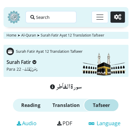
Search
Go
Home
➤
Al-Quran
➤
Surah Fatir Ayat 12 Translation Tafseer
Surah Fatir Ayat 12 Translation Tafseer
Surah Fatir
وَ مَنْ یَّقْنُتْ
Para 22 -
سورة الفاطر
Reading
Translation
Tafseer
Audio
PDF
Language