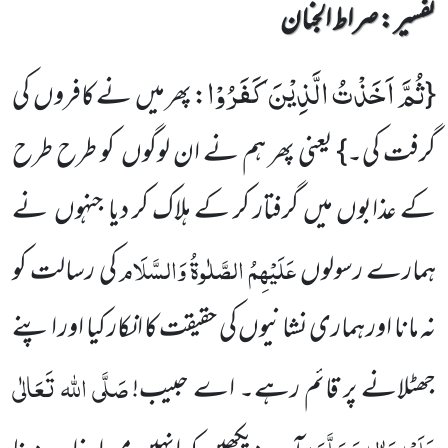
تفسیر : ‎صراط الجنان
ثُمَّ اَخَذْتُ الَّذِیْنَ كَفَرُوْا
{
: پھر میں نے کافروں کی
گرفت کی۔} یعنی پھر ہم نے ان لوگوں کو طرح طرح
کے عذابوں میں گرفتار کر کے ہلاک کر دیا جنہوں نے
عَلَیْہِمُ الصَّلٰوۃُ وَالسَّلَام
ہمارے رسولوں
کی رسالت کو
نہ مانا اور ہماری نشانیوں کی حقیقت کا انکار کیا اور اپنے
صَلَّی اللہ تَعَالٰی
جھٹلانے پر قائم رہے۔ اے حبیب!
عَلَیْہِ وَاٰلِہٖ وَسَلَّمَ