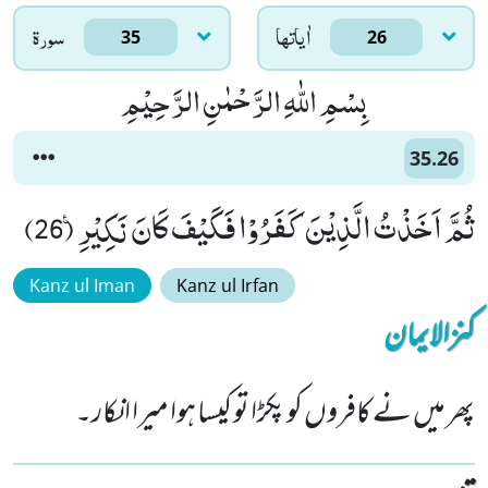
اٰياتها
سورۃ
35
26
بِسْمِ اللّٰهِ الرَّحْمٰنِ الرَّحِیْمِ
35.26
ثُمَّ اَخَذْتُ الَّذِیْنَ كَفَرُوْا فَكَیْفَ كَانَ نَكِیْرِ۠ (26)
Kanz ul Iman
Kanz ul Irfan
کنزالایمان
پھر میں نے کافروں کو پکڑا تو کیسا ہوا میرا انکار۔