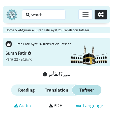
Search
Go
Home
➤
Al-Quran
➤
Surah Fatir Ayat 26 Translation Tafseer
Surah Fatir Ayat 26 Translation Tafseer
Surah Fatir
وَ مَنْ یَّقْنُتْ
Para 22 -
سورة الفاطر
Reading
Translation
Tafseer
Audio
PDF
Language