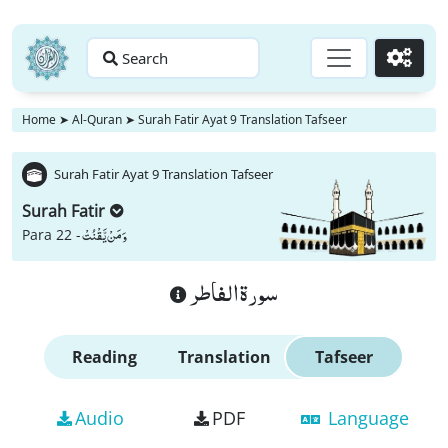
Search
Go
Home
➤
Al-Quran
➤
Surah Fatir Ayat 9 Translation Tafseer
Surah Fatir Ayat 9 Translation Tafseer
Surah Fatir
وَ مَنْ یَّقْنُتْ
Para 22 -
سورة الفاطر
Reading
Translation
Tafseer
Audio
PDF
Language