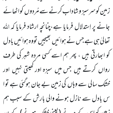
زمین کو سرسبز و شاداب کرنے سے مُردوں
کو اٹھائے
اللہ
جانے پر اِستدلال فرمایا ہے،چنانچہ ارشاد فرمایا کہ
تعالیٰ ہی ہے جس نے ہوائیں
بھیجیں
تووہ ہوائیں بادل
کو ابھارتی ہیں ، پھر ہم اسے کسی مردہ شہر کی طرف
رواں
کرتے ہیں
جس میں
سبزہ اور کھیتی نہیں
اور
خشک سالی سے وہاں
کی زمین بے جان ہوگئی ہے تو ا
س بادل سے نازل ہونے والی بارش کے سبب ہم