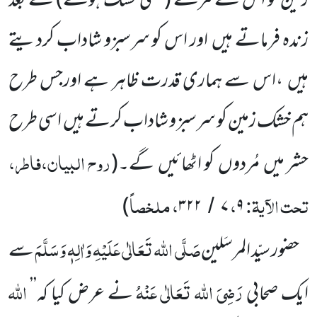
زمین کو اس کے مرنے
(یعنی خشک ہونے)
کے بعد
زندہ فرماتے ہیں
اور اس کو سرسبزو شاداب کردیتے
ہیں
،اس سے ہماری قدرت ظاہر ہے اورجس طرح
ہم خشک زمین کو سرسبز و شاداب کرتے ہیں
اسی طرح
روح البیان،فاطر،
حشر میں
مُردوں
کو اٹھائیں
گے۔
(
تحت الآیۃ:
،
، ملخصاً
)
۳۲۲
۷
۹
/
صَلَّی اللہ تَعَالٰی عَلَیْہِ وَاٰلِہٖ وَسَلَّمَ
حضور سیّد المرسَلین
سے
رَضِیَ اللہ تَعَالٰی عَنْہُ
اللہ
ایک صحابی
نے عرض کیا کہ’’