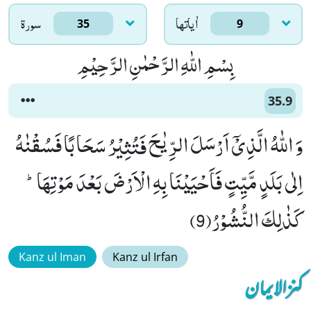
اٰياتها
سورۃ
35
9
بِسْمِ اللّٰهِ الرَّحْمٰنِ الرَّحِیْمِ
35.9
وَ اللّٰهُ الَّذِیْۤ اَرْسَلَ الرِّیٰحَ فَتُثِیْرُ سَحَابًا فَسُقْنٰهُ
اِلٰى بَلَدٍ مَّیِّتٍ فَاَحْیَیْنَا بِهِ الْاَرْضَ بَعْدَ مَوْتِهَاؕ-
كَذٰلِكَ النُّشُوْرُ(9)
Kanz ul Iman
Kanz ul Irfan
کنزالایمان