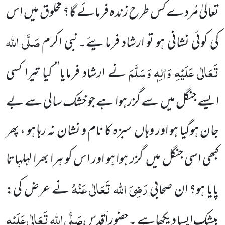
تعالیٰ
مُردے کس طرح زندہ فرمائے گا؟
مخلوق میں
اس
صَلَّی اللہ
کی کوئی نشانی ہو تو ارشاد فرمایئے۔نبی اکرم
تَعَالٰی عَلَیْہِ وَاٰلِہٖ وَسَلَّمَ
نے ارشاد فرمایا’’ کیا تیرا کسی
ایسے جنگل میں
سے گزرہوا ہے جو خشک سالی سے بے
جان ہوگیا ہو اور وہاں
سبزہ کا نام و نشان نہ رہا ہو ، پھر
کبھی اسی جنگل میں
گزر ہوا ہو اور اس کو ہرا بھرا لہلہاتا
رَضِیَ اللہ تَعَالٰی عَنْہُ
پایا ہو؟ ان صحابی
نے عرض کی:
صَلَّی اللہ
تَعَالٰی عَلَیْہِ
بیشک
ایسا دیکھاہے ۔حضورِ اَقدس