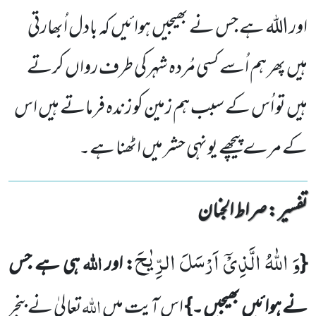
اور اللہ ہے جس نے بھیجیں ہوائیں کہ بادل اُبھارتی
ہیں پھر ہم اُسے کسی مُردہ شہر کی طرف رواں کرتے
ہیں تو اُس کے سبب ہم زمین کو زندہ فرماتے ہیں اس
کے مرے پیچھے یونہی حشر میں اٹھنا ہے۔
تفسیر : ‎صراط الجنان
وَ اللّٰهُ الَّذِیْۤ اَرْسَلَ الرِّیٰحَ
اللہ
{
: اور
ہی ہے جس
اللہ
نے ہوائیں
بھیجیں ۔}
اس آیت میں
تعالیٰ نے بنجر