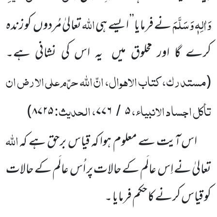
وَاٰلِہٖ وَسَلَّمَ
اللہ
نے فرمایا’’ ایسے ہی
تعالیٰ مُردوں
کو زندہ
کرے گا اور مخلوق
میں
یہ اس کی نشانی ہے۔
مستدرک، کتاب الاہوال، انّ اللّٰہ حرّم علی الارض ان
(
تأکل اجساد الانبیاء،
، الحدیث:
)
۸۷۲۵
۷۷۶
۵
/
اللہ
اس آیت سے معلوم ہوا کہ قیاس برحق ہے کہ
تعالیٰ نے اِس عالَم کے حالات پر اُس عالَم کے حالات
کو
قیاس کرنے کا حکم فرمایا ۔