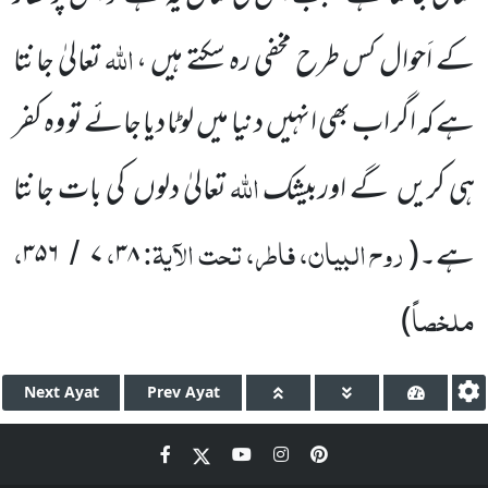
اللہ
کے اَحوال کس طرح مخفی رہ سکتے ہیں ،
تعالیٰ جانتا
ہے کہ اگر اب بھی انہیں دنیا میں لوٹا دیا جائے تو وہ کفر
اللہ
ہی کریں گے اوربیشک
تعالیٰ دلوں کی بات جانتا
روح البیان، فاطر، تحت الآیۃ:
،
،
ہے۔(
۳۸
۷
۳۵۶
/
ملخصاً
)
Next
Ayat
Prev
Ayat