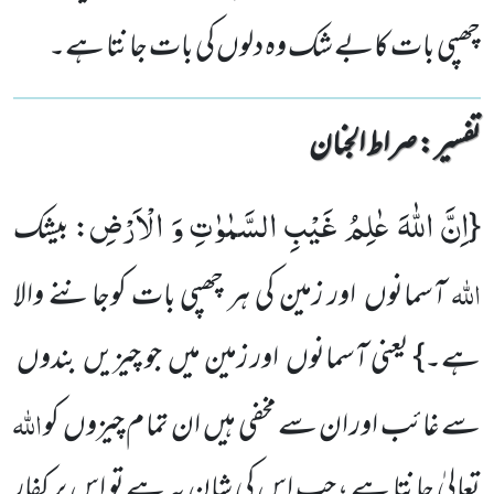
چھپی بات کابے شک وہ دلوں کی بات جانتا ہے۔
تفسیر : ‎صراط الجنان
اِنَّ اللّٰهَ عٰلِمُ غَیْبِ السَّمٰوٰتِ وَ الْاَرْضِ
{
: بیشک
اللہ
آسمانوں اور زمین کی ہر چھپی بات کوجاننے والا
ہے۔} یعنی آسمانوں اور زمین میں جو چیزیں بندوں
اللہ
سے غائب اور ان سے مخفی ہیں ان تما م چیزوں کو
تعالیٰ جانتا ہے ، جب اس کی شان یہ ہے تو اس پر کفار