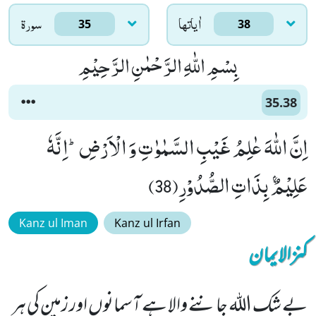
اٰياتها
سورۃ
35
38
بِسْمِ اللّٰهِ الرَّحْمٰنِ الرَّحِیْمِ
35.38
اِنَّ اللّٰهَ عٰلِمُ غَیْبِ السَّمٰوٰتِ وَ الْاَرْضِؕ-اِنَّهٗ
عَلِیْمٌۢ بِذَاتِ الصُّدُوْرِ(38)
Kanz ul Iman
Kanz ul Irfan
کنزالایمان
بے شک اللہ جاننے والا ہے آسمانوں اور زمین کی ہر