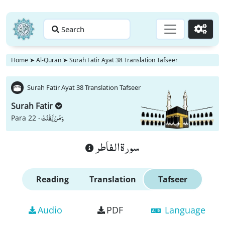
Search
Go
Home
➤
Al-Quran
➤
Surah Fatir Ayat 38 Translation Tafseer
Surah Fatir Ayat 38 Translation Tafseer
Surah Fatir
وَ مَنْ یَّقْنُتْ
Para 22 -
سورة الفاطر
Reading
Translation
Tafseer
Audio
PDF
Language