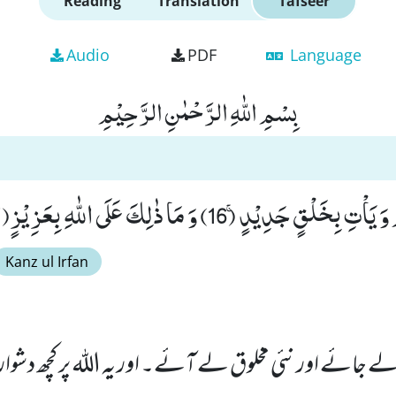
Reading
Translation
Tafseer
Audio
PDF
Language
بِسْمِ اللّٰهِ الرَّحْمٰنِ الرَّحِیْمِ
 جَدِیْدٍۚ (16) وَ مَا ذٰلِكَ عَلَى اللّٰهِ بِعَزِیْزٍ(17)
Kanz ul Irfan
ے جائے اور نئی مخلوق لے آئے۔ اور یہ اللہ پر کچھ دشوار