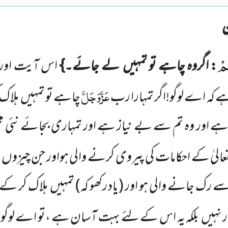
ُمْ
: اگروہ چاہے تو تمہیں لے جائے۔}
اس آیت اور 
عَزَّوَجَلَّ
ہے کہ اے لوگو!اگر تمہارا رب
چاہے تو تمہیں ہلاک 
ا ہے اور وہ تم سے بے نیاز ہے اور تمہاری بجائے نئی 
عالیٰ کے احکامات کی پیروی کرنے والی ہواور جن چیزو
ے رک جانے والی ہو اور (یاد رکھو کہ) تمہیں ہلاک کر کے 
دشوار نہیں بلکہ یہ اس کے لئے بہت آسان ہے ،تو اے لوگو!