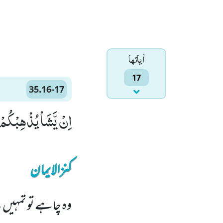
اٰياتها
17
35.16-17
اِنْ یَّشَاْ یُذْهِبْكُمْ وَ یَاْتِ بِخَلْقٍ
کنزالایمان
وہ چاہے تو تمہیں ل