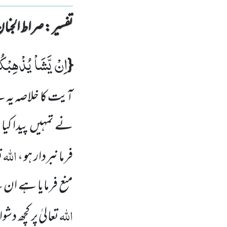
تفسیر : ‎صراط الجنان
اِنْ یَّشَاْ یُذْهِبْك
{
آیت کا خلاصہ یہ 
نے تمہیں پیدا کی
اللہ
فرمانبردار ہو ،
ت
منع فرمایا ہے ان س
اللہ
تعالیٰ پر کچھ 