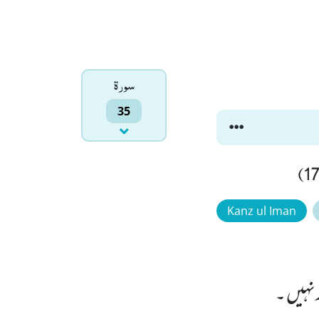
سورۃ
35
Kanz ul Iman
 نہیں ۔