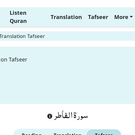
Listen
Translation
Tafseer
More
Quran
Translation Tafseer
ion Tafseer
سورة الفاطر