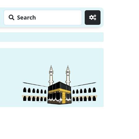
Search
Go