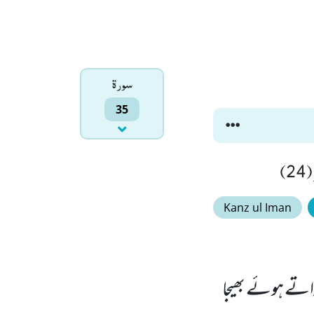
سورۃ
35
2)
Kanz ul Iman
تے ہوئے بھیجا