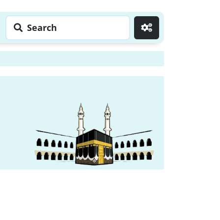
Search
Go