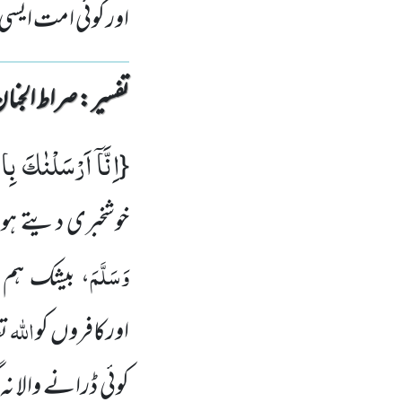
اور کوئی امت ایسی 
تفسیر : ‎صراط الجنان
اِنَّاۤ اَرْسَلْنٰكَ بِا
{
خوشخبری دیتے ہو
وَسَلَّمَ
، بیشک ہم 
اللہ
اورکافروں کو
تع
کوئی ڈرانے والا نہ 