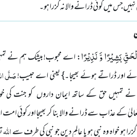
نہیں جس میں کوئی ڈرانے والا نہ گزرا ہو۔
لْحَقِّ بَشِیْرًا وَّ نَذِیْرًا
: اے محبوب!بیشک ہم نے تمہ
صَلَّی اللہ
ئے اور ڈراتے ہوئے بھیجا۔} یعنی اے حبیب!
نے تمہیں حق کے ساتھ ایمان داروں کو جنت کی خوش
الیٰ کے عذاب سے ڈرانے والا بنا کر بھیجا اور کوئی امت
اللہ
گزرا ہو خواہ وہ نبی ہو یا عالِمِ دین جو نبی کی طرف سے
تع