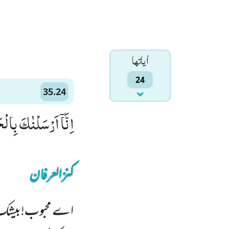
اٰياتها
24
35.24
اِنَّاۤ اَرْسَلْنٰكَ بِالْح
کنزالعرفان
اے محبوب!بیشک ہ