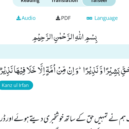
Reading
Translation
Tafseer
Audio
PDF
Language
بِسْمِ اللّٰهِ الرَّحْمٰنِ الرَّحِیْمِ
َقِّ بَشِیْرًا وَّ نَذِیْرًاؕ-وَ اِنْ مِّنْ اُمَّةٍ اِلَّا خَلَا فِیْهَا نَذِیْرٌ(4
Kanz ul Irfan
م نے تمہیں حق کے ساتھ خوشخبری دیتے ہوئے اور ڈرا