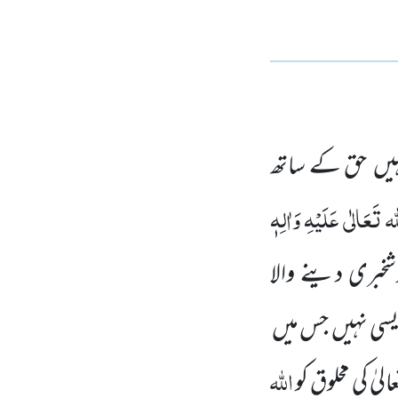
یں حق کے ساتھ
 تَعَالٰی عَلَیْہِ وَاٰلِہٖ
خبری دینے والا
 ایسی نہیں جس میں
اللہ
الیٰ کی مخلوق کو