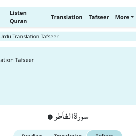
Listen
Translation
Tafseer
More
Quran
 Urdu Translation Tafseer
lation Tafseer
سورة الفاطر