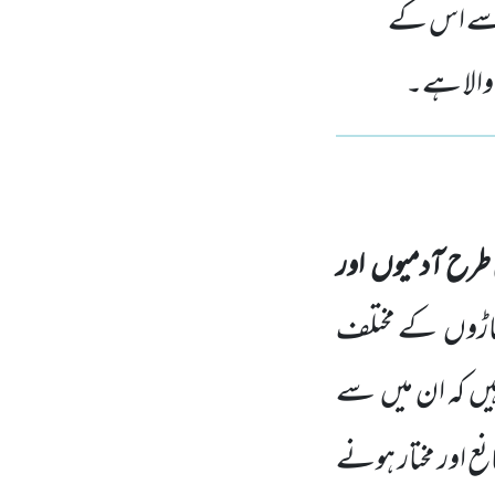
ہ سے اس کے
 والا ہے۔
ی طرح آدمیوں
اور
ہاڑوں
کے مختلف
یں
کہ ان میں
سے
نع
اور مختار ہونے