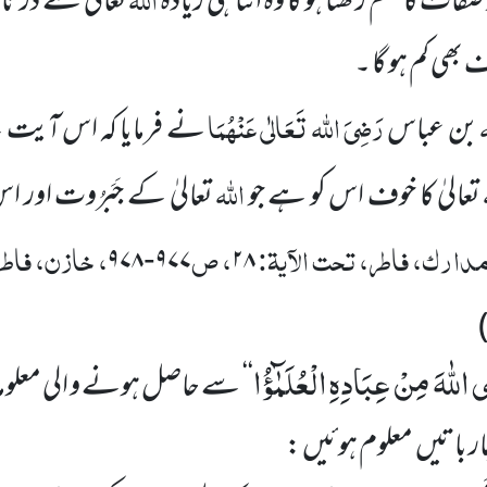
صفات کا علم رکھتا ہو گا وہ اتنا ہی زیادہ
تعالیٰ سے ڈرتا ہ
ف بھی کم ہو گا ۔
رَضِیَ اللہ تَعَالٰی عَنْہُمَا
بن عباس
نے فرمایا کہ
اس آیت سے
اللہ
تعالیٰ کا خوف اس کو ہے جو
تعالیٰ کے جَبَرُوت اور
دارک، فاطر، تحت الآیۃ:
، ص
، خازن، فاطر
۹۷۸
۹۷۷
۲۸
-
ى اللّٰهَ مِنْ عِبَادِهِ الْعُلَمٰٓؤُا
‘‘
سے حاصل ہونے و الی معلو
 باتیں
معلوم ہوئیں :