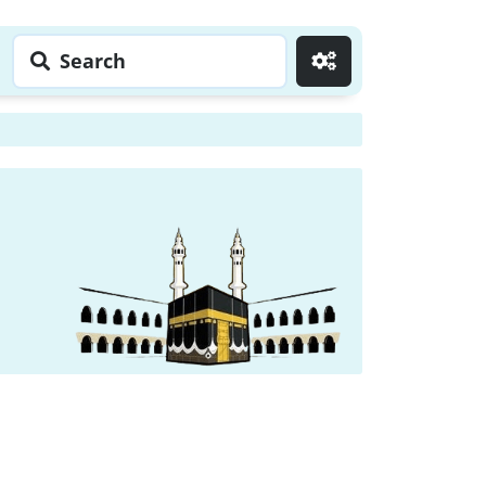
Search
Go