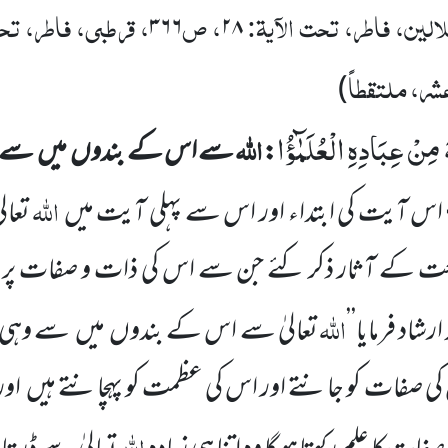
لین، فاطر، تحت الآیۃ:
، ص
، قرطبی، فاطر، تحت
۳۶۶
۲۸
عشر، ملتقطاً
)
 مِنْ عِبَادِهِ الْعُلَمٰٓؤُا
اللہ
:
سے اس کے بندوں
میں
سے و
اللہ
اس آیت کی ابتداء اور اس سے پہلی آیت میں
تعال
نعت کے آثار ذکر کئے جن سے اس
کی ذات و صفات پر اِ
اللہ
اد فرمایا’’
تعالیٰ سے اس کے بندوں
میں
سے وہی
کی صفات کو جانتے اور اس کی عظمت کو پہچانتے ہیں
اور
اللہ