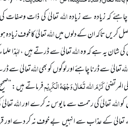
اللہ
چاہئے کہ زیادہ سے زیادہ
تعالیٰ کی ذات وصفات کی
اللہ
اصل کریں
تاکہ ان کے دلوں
میں
تعالیٰ کا خوف زیادہ ہو
اللہ
کی شان یہ ہے کہ وہ
تعالیٰ سے ڈرتے ہیں
، لہٰذا علما
للہ
اللہ
تعالیٰ
سے ڈرنا چاہئے اور لوگوں
کو بھی
تعالیٰ سے ڈرن
کَرَّمَ اللہ تَعَالٰی وَجْہَہُ الْکَرِیْم
المرتضیٰ
فرماتے ہیں : ’’صحیح
اللہ
اللہ
کو
تعالیٰ کی رحمت سے مایوس نہ کرے اور
تعالیٰ 
ہ
تعالیٰ کے عذاب سے انہیں
بے خوف نہ کر دے اور قرا