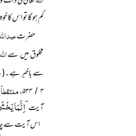
تعالیٰ کی ذات و 
کم ہو گا تو ا س کا خو
عبداللہ
حضرت
اللہ
مخلوق میں
سے
م
سے باخبر ہے۔
(
، ملتقطاً
)
۵۳۴
۳
/
اِنَّمَا یَخْشَ
آیت
’’
اس آیت سے چار