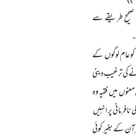
 صحیح طریقے سے
۔
ء کو عام لوگوں
کے
ے کی ترغیب دینی
 معنوں
میں
فقیہ وہ
کی نافرمانی
پر انہیں
ٓن کے بغیر کوئی