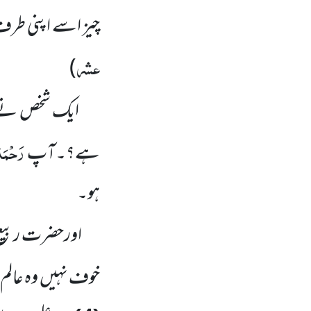
چیز اسے اپنی طر
عشر
)
ایک شخص نے ا
رَحْمَۃ
ہے؟۔آپ
ہو۔
اورحضرت ربیع
خوف نہیں
وہ عالم