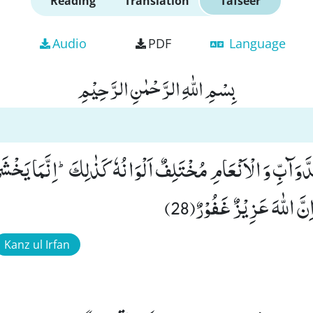
Reading
Translation
Tafseer
Audio
PDF
Language
بِسْمِ اللّٰهِ الرَّحْمٰنِ الرَّحِیْمِ
َوَآبِّ وَ الْاَنْعَامِ مُخْتَلِفٌ اَلْوَانُهٗ كَذٰلِكَؕ-اِنَّمَا یَخْشَ
نَّ اللّٰهَ عَزِیْزٌ غَفُوْرٌ(28)
Kanz ul Irfan