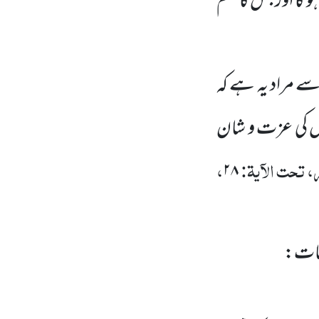
و گا اور جس کا علم
 مراد یہ ہے کہ
 اس کی عزت و شان
، تحت الآیۃ:
،
۲۸
مات: