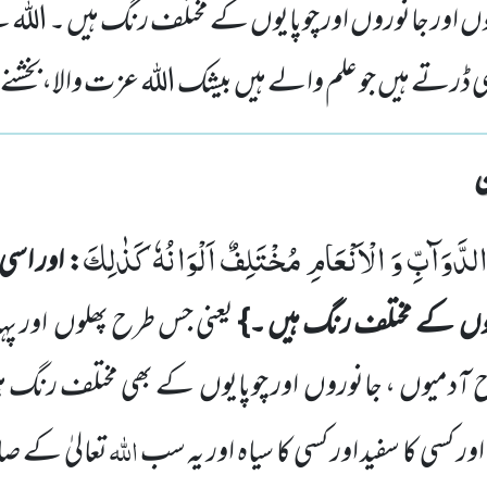
وں اور جانوروں اور چوپایوں کے مختلف رنگ ہیں ۔ الل
ڈرتے ہیں جو علم والے ہیں بیشک اللہ عزت والا،بخشنے
لدَّوَآبِّ وَ الْاَنْعَامِ مُخْتَلِفٌ اَلْوَانُهٗ كَذٰلِكَ
: اور اس
یوں
کے مختلف رنگ ہیں ۔}
یعنی جس طرح پھلوں
اور پ
 آدمیوں
، جانوروں
اور
چوپایوں
کے بھی مختلف رنگ ہ
اللہ
 کسی کا سفید اور کسی کا سیاہ اور یہ سب
تعالیٰ کے صا