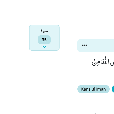
سورۃ
35
ى اللّٰهَ مِنْ
Kanz ul Iman