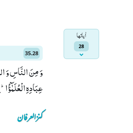
اٰياتها
28
35.28
وَ مِنَ النَّاسِ وَ الدّ
عِبَادِهِ الْعُلَمٰٓؤُاؕ-اِ
کنزالعرفان