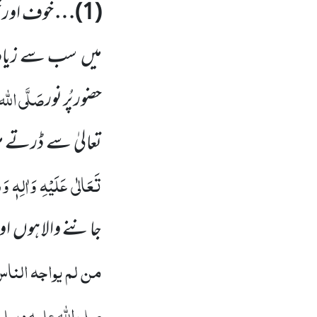
(
1
)…
خوف اور خ
میں
سب سے زیاد
صَلَّی اللہ ت
حضور پُر نور
تعالیٰ
سے ڈرتے ہ
تَعَالٰی عَلَیْہِ وَاٰلِہٖ وَس
جاننے والا ہوں
او
من لم یواجہ النا
صلی اللّٰہ علیہ وسلم