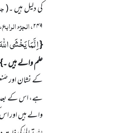
جلا
کی دلیل ہیں ۔
(
، الجزء الرابع 
۲۴۹
اِنَّمَا یَخْشَى اللّٰهَ
{
علم والے ہیں ۔}
کے نشان اور صَ
ہے، اس کے بعد ارش
والے ہیں اور اس 
اللہ