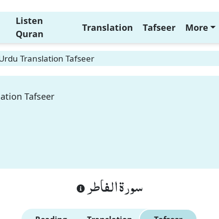
Listen
Translation
Tafseer
More
Quran
 Urdu Translation Tafseer
lation Tafseer
سورة الفاطر