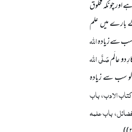
 اور چونکہ مخلوق
کے بارے میں
علم
اللہ
ب سے زیادہ
صَلَّی اللہ
 دو عالَم
 کو سب سے زیادہ
تاب الادب، باب
فضائل، باب علمہ
)