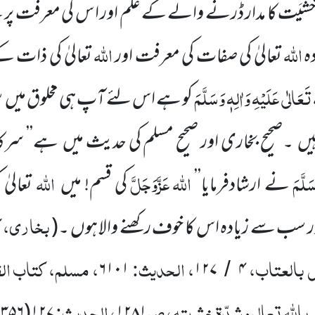
َشیَت کا مدار ڈرنے والے کے علم اور ا س کی معرفت پر ہے
اللہ
اللہ
ہ
تعالیٰ کی صفات کی معرفت اور
تعالیٰ کی ذات 
َعَالٰی عَلَیْہِ وَاٰلِہٖ وَسَلَّمَ
کو ہے اس لئے
آپ ہی مخلوق میں
س
یں
۔صحیح بخاری اور صحیح مسلم کی حدیث میں
ہے’’ سرکارِ
َلَّمَ
اللہ
عَزَّوَجَلَّ
اللہ
نے ارشادفرمایا’’
کی قسم! میں
تعالیٰ
بخاری، ک
ر
سب سے زیادہ اس کا خوف رکھنے والا ہوں ۔
(
س بالعتاب،
، الحدیث:
، مسلم، کتاب ال
۶۱۰۱
۱۲۷
۴
/
باللّٰہ تعالی وشدّۃ خشیتہ، ص
، الحدیث:
۱۲۷(۲۳۵۶)
۱۲۸۱