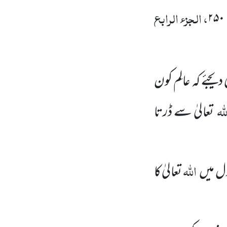
، الجزء الرابع
۲۵۰
یجئے کہ عالِم کون
للہ
تعالیٰ سے ڈرتا
اللہ
ل میں
تعالیٰ
کا