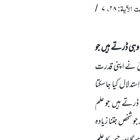
 الآیۃ:
،
۷
۲۸
/
ہی ڈرتے ہیں
جو
یٰ نے اپنی قدرت
ستدلال کیا جاسکتا
 ڈرتے
ہیں
جو علم
جو شخص جتنا زیادہ