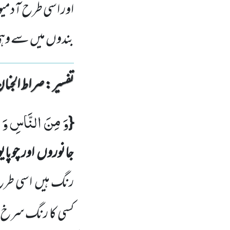
اور اسی طرح آدمی
بندوں میں سے وہی 
تفسیر : ‎صراط الجنان
وَ مِنَ النَّاسِ وَ ا
{
جانوروں
اور چوپا
رنگ ہیں
اسی طرح
کسی کا رنگ سرخ اور