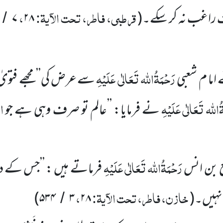
قرطبی، فاطر، تحت الآیۃ:
،
ف
راغب نہ کر سکے۔
(
۲۸
۷
/
رَحْمَۃُاللہ تَعَالٰی عَلَیْہِ
ما م شعبی
سے عرض کی’’مجھے فتویٰ د
ُاللہ تَعَالٰی
عَلَیْہِ
ا
نے فرمایا: ’’عالم تو صرف وہی ہے جو
رَحْمَۃُاللہ تَعَالٰی عَلَیْہِ
 بن انس
فرماتے ہیں : ’’جس کے د
خازن، فاطر، تحت الآیۃ:
،
نہیں۔
(
۲۸
۳
۵۳۴
)
/