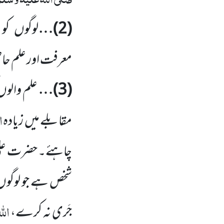
(
2
)…
لوگوں
کو 
معرفت اور علم ح
(
3
)…
علم والوں
ا
مقابلے میں
زیادہ
چاہئے۔ حضرت علی 
شخص ہے جو لوگوں
الل
جَری نہ کرے،