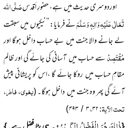
صَلَّی اللہ
اوردوسری حدیث میں
ہے، حضورِ اَقدس
تَعَالٰی عَلَیْہِ وَاٰلِہٖ وَسَلَّمَ
نے فرمایا: ’’نیکیوں
میں
سبقت
لے جانے
والا جنت میں
بے حساب داخل ہوگا اور
مُقْتَصِدْ
سے حساب میں
آسانی کی جائے گی اور ظالم
مقامِ حساب میں
روکا جائے
گا ،اس کو پریشانی پیش
بغوی، فاطر،
آئے گی پھر وہ جنت میں
داخل ہوگا۔
(
تحت الآیۃ:
،
)
۴۹۳
۳
۳۲
/
ذٰلِكَ هُوَ الْفَضْلُ الْكَبِیْرُ
{
: یہ ہی بڑا فضل ہے۔}