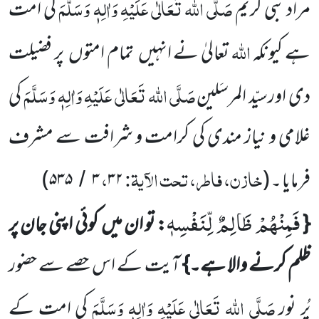
صَلَّی اللہ تَعَالٰی عَلَیْہِ وَاٰلِہٖ وَسَلَّمَ
مراد نبی
کریم
کی امت
اللہ
ہے کیونکہ
تعالیٰ نے انہیں
تمام امتوں
پر فضیلت
صَلَّی
اللہ تَعَالٰی عَلَیْہِ وَاٰلِہٖ وَسَلَّمَ
دی اورسیّد المرسَلین
کی
غلامی و نیاز مندی کی کرامت و شرافت سے مشرف
خازن، فاطر، تحت الآیۃ:
،
فرمایا ۔
(
۳۲
۳
۵۳۵
)
/
فَمِنْهُمْ ظَالِمٌ لِّنَفْسِهٖ
{
: تو ان میں
کوئی اپنی جان پر
ظلم کرنے والا ہے۔}
آیت کے اس حصے سے حضور
صَلَّی اللہ
تَعَالٰی عَلَیْہِ وَاٰلِہٖ وَسَلَّمَ
پُر نور
کی امت کے