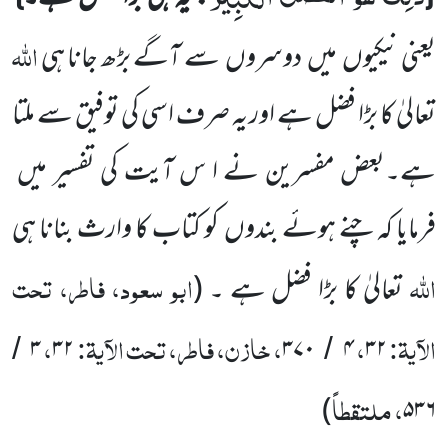
اللہ
یعنی نیکیوں
میں
دوسروں
سے آگے بڑھ جانا ہی
تعالیٰ کا بڑا فضل ہے اور یہ صرف اسی کی توفیق سے ملتا
ہے۔بعض مفسرین نے ا س آیت کی تفسیر میں
فرمایا کہ چنے ہوئے بندوں
کو کتاب کا وارث بنانا ہی
اللہ
ابو سعود، فاطر، تحت
تعالیٰ کا بڑا فضل ہے ۔
(
الآیۃ:
،
، خازن، فاطر، تحت الآیۃ:
،
۳
۳۲
۳۷۰
۴
۳۲
/
/
، ملتقطاً
)
۵۳۶