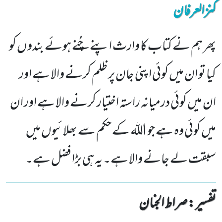
کنزالعرفان
پھر ہم نے کتاب کا وارث اپنے چُنے ہوئے بندوں کو
کیا تو ان میں کوئی اپنی جان پر ظلم کرنے والا ہے اور
ان میں کوئی درمیانہ راستہ اختیار کرنے والا ہے اور ان
میں کوئی وہ ہے جو اللہ کے حکم سے بھلائیوں میں
سبقت لے جانے والا ہے۔ یہ ہی بڑا فضل ہے۔
تفسیر : ‎صراط الجنان