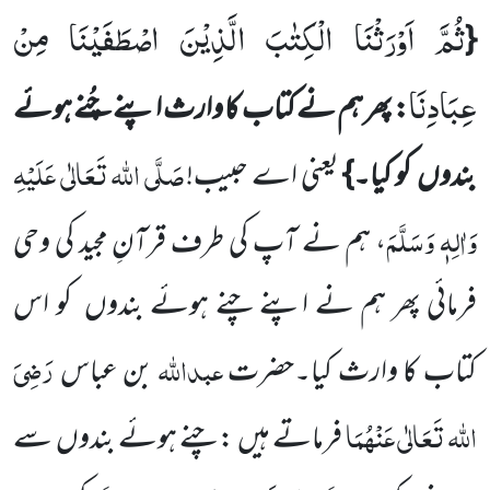
ثُمَّ اَوْرَثْنَا الْكِتٰبَ الَّذِیْنَ اصْطَفَیْنَا مِنْ
{
عِبَادِنَا
: پھر ہم نے کتاب کا وارث اپنے چُنے ہوئے
صَلَّی اللہ تَعَالٰی عَلَیْہِ
بندوں
کو کیا۔}
یعنی
اے حبیب!
وَاٰلِہٖ وَسَلَّمَ
، ہم نے آپ کی طرف قرآنِ مجید کی وحی
فرمائی پھر ہم نے اپنے چنے ہوئے بندوں
کو اس
عبداللہ
رَضِیَ
کتاب کا وارث کیا۔حضرت
بن عباس
اللہ تَعَالٰی عَنْہُمَا
فرماتے ہیں
: چنے ہوئے بندوں
سے