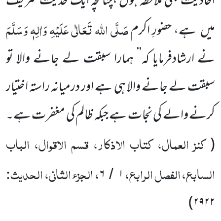
اَحادیث بھی ملاحظہ ہوں ،چنانچہ ایک حدیث شریف
صَلَّی اللہ تَعَالٰی عَلَیْہِ وَاٰلِہٖ وَسَلَّمَ
میں
ہے، حضورِ اکرم
نے ارشادفرمایا کہ’’ ہمارا سبقت لے جانے والا تو
سبقت لے جانے والا ہی ہے اور درمیانہ راستہ اختیار
کرنے والے کی نجات ہے جبکہ ظالم کی مغفرت ہے۔
کنز العمال، کتاب الاذکار، قسم الاقوال، الباب
(
السابع، الفصل الرابع،
، الجزء الثانی، الحدیث:
۶
۱
/
)
۲۹۲۲