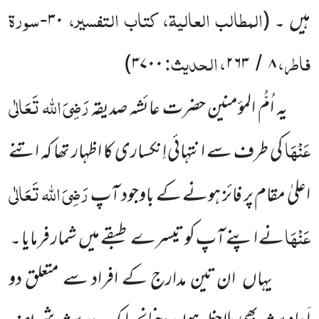
المطالب العالیۃ، کتاب التفسیر،
سورۃ
ہیں ۔
(
۳۰
-
فاطر،
، الحدیث:
)
۳۷۰۰
۲۶۳
۸
/
رَضِیَ اللہ تَعَالٰی
یہ اُمُّ المؤمنین حضرت عائشہ صدیقہ
عَنْہَا
کی طرف سے انتہائی اِنکساری کا اظہار تھا کہ اتنے
رَضِیَ اللہ تَعَالٰی
اعلیٰ
مقام پر فائز ہونے کے باوجود آپ
عَنْہَا
نے اپنے آپ کو تیسرے طبقے میں
شمار فرمایا ۔
یہاں
ان تین مدارج کے افراد سے متعلق دو