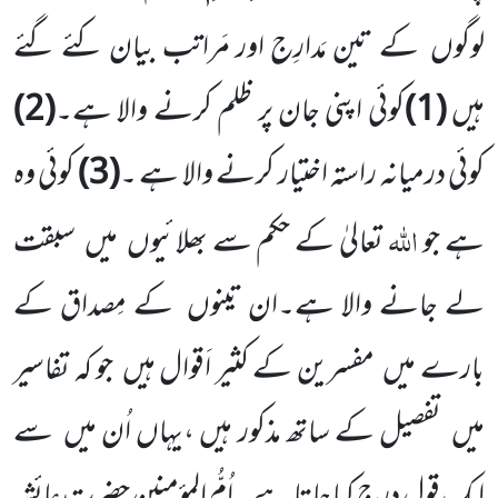
لوگوں
کے تین مَدارِج اور مَراتب بیان کئے گئے
ہیں
(
1
)
کوئی اپنی جان پر ظلم کرنے والا
ہے۔
(
2
)
کوئی درمیانہ راستہ اختیار کرنے والا ہے ۔
(
3
)
کوئی وہ
اللہ
ہے جو
تعالیٰ کے حکم سے بھلائیوں
میں
سبقت
لے جانے والا ہے۔ان تینوں
کے مِصداق کے
بارے میں
مفسرین کے کثیر اَقوال ہیں
جو کہ تفاسیر
میں
تفصیل کے ساتھ مذکور ہیں ،یہاں اُن میں
سے
ایک قول درج کیا جاتا ہے۔ اُمُّ المؤمنین حضرت عائشہ