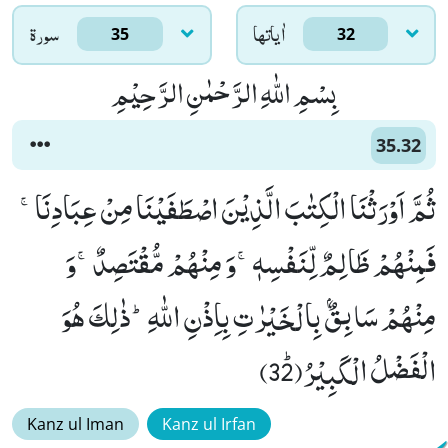
اٰياتها
سورۃ
35
32
بِسْمِ اللّٰهِ الرَّحْمٰنِ الرَّحِیْمِ
35.32
ثُمَّ اَوْرَثْنَا الْكِتٰبَ الَّذِیْنَ اصْطَفَیْنَا مِنْ عِبَادِنَاۚ-
فَمِنْهُمْ ظَالِمٌ لِّنَفْسِهٖۚ-وَ مِنْهُمْ مُّقْتَصِدٌۚ-وَ
مِنْهُمْ سَابِقٌۢ بِالْخَیْرٰتِ بِاِذْنِ اللّٰهِؕ-ذٰلِكَ هُوَ
الْفَضْلُ الْكَبِیْرُﭤ(32)
Kanz ul Iman
Kanz ul Irfan