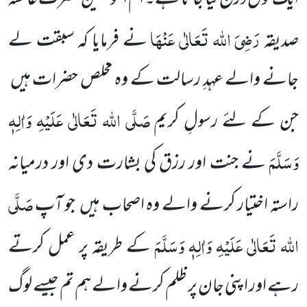
رَضِیَ اللہ تَعَالٰی عَنْہَا
صدیقہ
نے فرمایا کہ سبقت لے
جانے والے عہدِ رسالت کے وہ مخلص حضرات ہیں
صَلَّی اللہ تَعَالٰی عَلَیْہِ وَاٰلِہٖ
جن کے لئے رسولِ کریم
وَسَلَّمَ
نے جنت اور رزق کی بشارت دی اور درمیانہ
صَلَّی
راستہ اختیار کرنے والے وہ اصحاب ہیں
جو آپ
اللہ تَعَالٰی عَلَیْہِ وَاٰلِہٖ وَسَلَّمَ
کے طریقہ پر عمل کرتے
رہے اور اپنی جان پر ظلم کرنے والے ہم تم جیسے لوگ