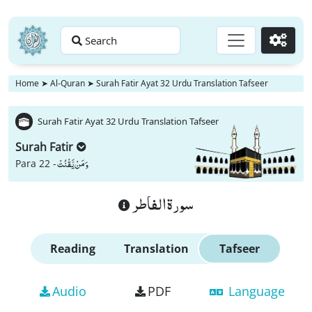
Search
Go
Home
➤
Al-Quran
➤
Surah Fatir Ayat 32 Urdu Translation Tafseer
Surah Fatir Ayat 32 Urdu Translation Tafseer
Surah Fatir
وَ مَنْ یَّقْنُتْ
Para 22 -
سورة الفاطر
Reading
Translation
Tafseer
Audio
PDF
Language