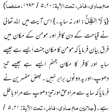
مع صاوی، فاطر، تحت الآیۃ:
،
، ملخصاً
)
۱۶۹۴
۵
۲۰
/
وَ لَا الظِّلُّ
اللہ
{
: اور نہ سایہ۔} اس آیت میں
تعالیٰ
نے قیامت کے دن کافر اور مومن کے مکان میں
فرق بیان فرمایا کہ مومن کا مکان جنت ایسے ہے جیسے
سایہ اور کافر کا مکان جہنم ایسے ہے جیسے تیز
دھوپ،اور یہ دونوں برابر نہیں ۔بعض مفسرین نے
فرمایا کہ سایہ سے مراد حق اور تیز دھوپ سے مراد باطل
جلالین مع صاوی، فاطر، تحت الآیۃ:
،
ہے۔(
۲۱
۵
/