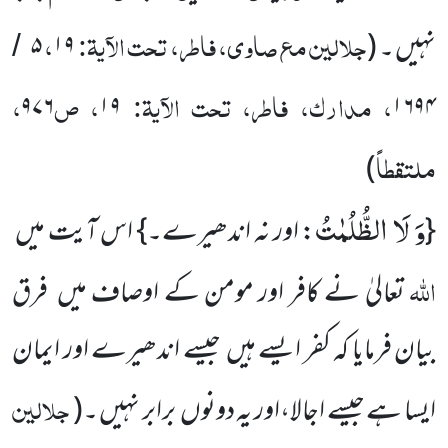
جلالین مع صاوی، فاطر، تحت الآیۃ:
،
نہیں ۔ (
۱۹
۵
/
، مدارک، فاطر، تحت الآیۃ:
، ص
،
۹۷۶
۱۹
۱۶۹۴
ملتقطاً
)
وَ لَا الظُّلُمٰتُ
{
: اور نہ اندھیرے۔} اس آیت میں
اللہ
تعالیٰ نے کافر اور مومن کے اوصاف میں فرق
بیان فرمایا کہ کفر ایسے ہیں جیسے اندھیرے اور ایمان
جلالین
ایسا ہے جیسے اجالا،اور یہ دونوں برابر نہیں ۔(