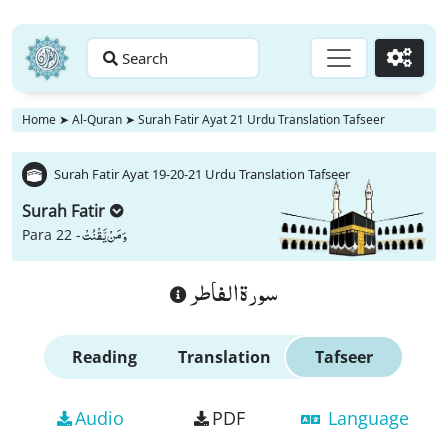
Search
Go
Home
➤
Al-Quran
➤
Surah Fatir Ayat 21 Urdu Translation Tafseer
Surah Fatir Ayat 19-20-21 Urdu Translation Tafseer
Surah Fatir
وَ مَنْ یَّقْنُتْ
Para 22 -
سورة الفاطر
Reading
Translation
Tafseer
Audio
PDF
Language