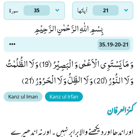
اٰياتها
سورۃ
35
21
بِسْمِ اللّٰهِ الرَّحْمٰنِ الرَّحِیْمِ
35.19-20-21
وَ مَا یَسْتَوِی الْاَعْمٰى وَ الْبَصِیْرُۙ (19) وَ لَا الظُّلُمٰتُ
وَ لَا النُّوْرُۙۙ (20) وَ لَا الظِّلُّ وَ لَا الْحَرُوْرُۚ (21)
Kanz ul Iman
Kanz ul Irfan
کنزالعرفان
اور اندھا اور دیکھنے والابرابر نہیں۔ اور نہ اندھیرے