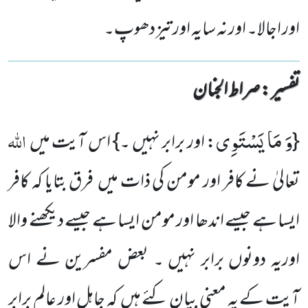
اور اجالا۔ اور نہ سایہ اور تیز دھوپ۔
تفسیر : ‎صراط الجنان
وَ مَا یَسْتَوِی
اللہ
{
: اور برابر نہیں ۔} اس آیت میں
تعالیٰ نے کافر اور مومن کی ذات میں فرق بتایا کہ کافر
ایسا ہے جیسے اندھا اور مومن ایسا ہے جیسے دیکھنے والا
اوریہ دونوں برابر نہیں ۔ بعض مفسرین نے اس
آیت کے یہ معنی بیان کئے ہیں کہ جاہل اور عالم برابر