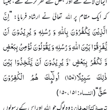
ایمان لاتے تھے اور بعض سے کفر کرتے تھے، جیسا
اِنَّ
اللہ
کہ ایک مقام پر
تعالیٰ نے ارشاد فرمایا:
’’
الَّذِیْنَ یَكْفُرُوْنَ بِاللّٰهِ وَ رُسُلِهٖ وَ یُرِیْدُوْنَ اَنْ
یُّفَرِّقُوْا بَیْنَ اللّٰهِ وَ رُسُلِهٖ وَ یَقُوْلُوْنَ نُؤْمِنُ بِبَعْضٍ
وَّ نَكْفُرُ بِبَعْضٍۙ-وَّ یُرِیْدُوْنَ اَنْ یَّتَّخِذُوْا بَیْنَ
ذٰلِكَ سَبِیْلًاۙ(
۱۵۰)
اُولٰٓىٕكَ هُمُ الْكٰفِرُوْنَ
حَقًّ
النساء:
،
)
۱۵۰
۱۵۱
(
‘‘
ترجمۂ کنزُالعِرفان
اللہ
: وہ لوگ جو
اور اس کے رسولوں