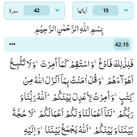
اٰياتها
سورۃ
42
15
بِسْمِ اللّٰهِ الرَّحْمٰنِ الرَّحِیْمِ
42.15
فَلِذٰلِكَ فَادْعُۚ-وَ اسْتَقِمْ كَمَاۤ اُمِرْتَۚ-وَ لَا تَتَّبِـعْ
اَهْوَآءَهُمْۚ-وَ قُلْ اٰمَنْتُ بِمَاۤ اَنْزَلَ اللّٰهُ مِنْ
كِتٰبٍۚ-وَ اُمِرْتُ لِاَعْدِلَ بَیْنَكُمْؕ-اَللّٰهُ رَبُّنَا وَ
رَبُّكُمْؕ-لَنَاۤ اَعْمَالُنَا وَ لَكُمْ اَعْمَالُكُمْؕ-لَا حُجَّةَ
بَیْنَنَا وَ بَیْنَكُمْؕ-اَللّٰهُ یَجْمَعُ بَیْنَنَاۚ-وَ اِلَیْهِ