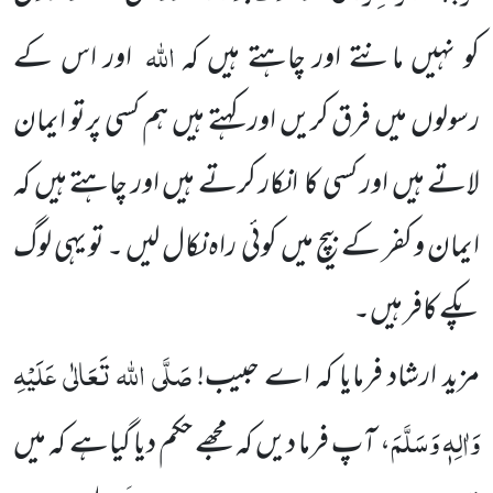
اللہ
کو نہیں مانتے اور چاہتے ہیں کہ
اور اس کے
رسولوں میں فرق کریں اور کہتے ہیں ہم کسی پرتو ایمان
لاتے ہیں اور کسی کا انکار کرتے ہیں اور چاہتے ہیں کہ
ایمان و کفر کے بیچ میں کوئی راہ نکال لیں ۔ تو یہی لوگ
پکے کافر ہیں۔
صَلَّی اللہ تَعَالٰی عَلَیْہِ
مزید ارشاد فرمایا کہ اے حبیب!
وَاٰلِہٖ وَسَلَّمَ
، آپ فرما دیں کہ مجھے حکم دیا گیاہے کہ میں