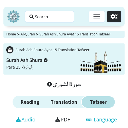
Search
Go
Home
➤
Al-Quran
➤
Surah Ash Shura Ayat 15 Translation Tafseer
Surah Ash Shura Ayat 15 Translation Tafseer
Surah Ash Shura
اِلَیْهِ یُرَدُّ
Para 25 -
سورة الشورى
Reading
Translation
Tafseer
Audio
PDF
Language