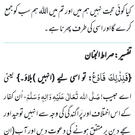
کیا کوئی حجت نہیں ہم میں اور تم میں اللہ ہم سب کو جمع
کرے گااور اسی کی طرف پھرنا ہے۔
تفسیر : ‎صراط الجنان
فَلِذٰلِكَ فَادْعُ
{
: تو اسی لیے
(انہیں )
بلاؤ۔}
یعنی
صَلَّی اللہ تَعَالٰی عَلَیْہِ وَاٰلِہٖ وَسَلَّمَ
اے حبیب!
، اُن کفار
کے اس اختلاف اور پَراگندگی کی وجہ سے انہیں توحید اور
سچے دین پر متفق ہونے کی دعوت دیں اور آپ
(ان