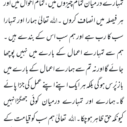
تمہارے درمیان تمام چیزوں میں ،تمام اَحوال میں اور
اللہ
ہر فیصلہ میں انصاف کروں ۔
تعالیٰ ہمارا اور تمہارا
سب کا رب ہے اور ہم سب اس کے بندے ہیں ۔
ہم سے تمہارے اعمال کے بارے میں نہیں پوچھا
جائے گا اورنہ تم سے ہمارے اعمال کے بارے میں
باز پُرس ہو گی بلکہ ہر ایک اپنے اپنے عمل کی جزا پائے
گا۔ہمارے اور تمہارے درمیان کوئی جھگڑانہیں
اللہ
کیونکہ حق ظاہر ہو چکا۔
تعالیٰ ہم سب کو قیامت کے