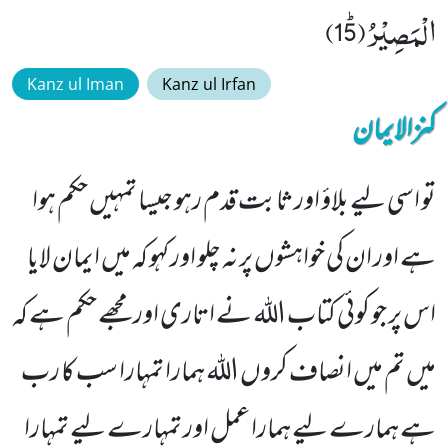
الْمَصِیْرُﭤ(15)
Kanz ul Iman
Kanz ul Irfan
کنزالایمان
تو اسی لیے بلاؤ اور ثابت قدم رہو جیسا تمہیں حکم ہوا
ہے اور ان کی خواہشوں پر نہ چلو اور کہو کہ میں ایمان لایا
اس پر جو کوئی کتاب اللہ نے اتاری اور مجھے حکم ہے کہ
میں تم میں انصاف کروں اللہ ہمارا تمہارا سب کا رب
ہے ہمارے لیے ہمارا عمل اور تمہارے لیے تمہارا