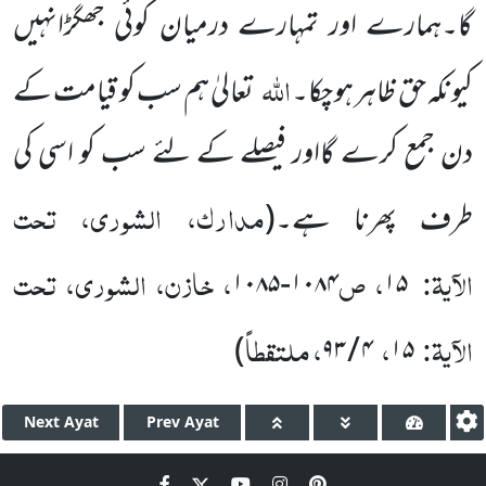
گا۔ہمارے اور تمہارے درمیان کوئی جھگڑانہیں
اللہ
کیونکہ حق ظاہر ہو چکا۔
تعالیٰ ہم سب کو قیامت کے
دن جمع کرے گااور فیصلے کے لئے سب کو اسی کی
مدارک، الشوری، تحت
طرف پھرنا ہے۔
(
الآیۃ:
، ص
، خازن، الشوری، تحت
۱۰۸۴-۱۰۸۵
۱۵
الآیۃ:
،
، ملتقطاً
)
۴ / ۹۳
۱۵
Next
Ayat
Prev
Ayat