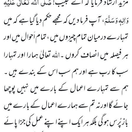
صَلَّی اللہ تَعَالٰی عَلَیْہِ
مزید ارشاد فرمایا کہ اے حبیب!
وَاٰلِہٖ وَسَلَّمَ
، آپ فرما دیں کہ مجھے حکم دیا گیاہے کہ میں
تمہارے درمیان تمام چیزوں میں ،تمام اَحوال میں اور
اللہ
ہر فیصلہ میں انصاف کروں ۔
تعالیٰ ہمارا اور تمہارا
سب کا رب ہے اور ہم سب اس کے بندے ہیں ۔
ہم سے تمہارے اعمال کے بارے میں نہیں پوچھا
جائے گا اورنہ تم سے ہمارے اعمال کے بارے میں
باز پُرس ہو گی بلکہ ہر ایک اپنے اپنے عمل کی جزا پائے