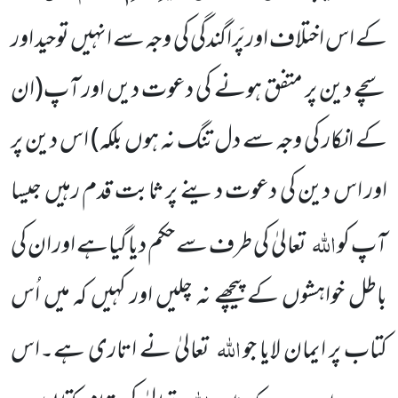
کے اس اختلاف اور پَراگندگی کی وجہ سے انہیں توحید اور
سچے دین پر متفق ہونے کی دعوت دیں اور آپ
(ان
کے انکار کی وجہ سے دل تنگ نہ ہوں بلکہ)
اس دین پر
اور اس دین کی دعوت دینے پر ثابت قدم رہیں جیسا
اللہ
آپ کو
تعالیٰ کی طرف سے حکم دیا گیاہے اور ان کی
باطل خواہشوں کے پیچھے نہ چلیں اور کہیں کہ میں اُس
اللہ
کتاب پر ایمان لایا جو
تعالیٰ نے اتاری ہے۔اس