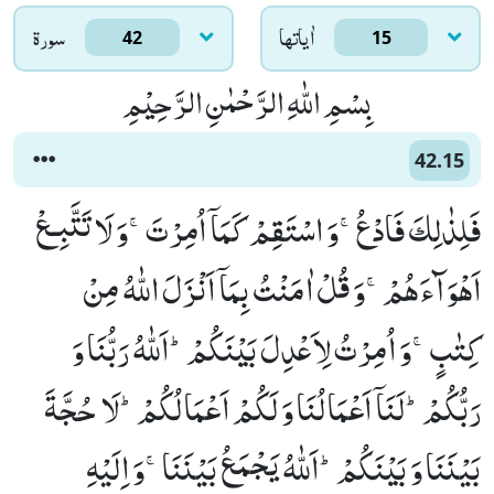
اٰياتها
سورۃ
42
15
بِسْمِ اللّٰهِ الرَّحْمٰنِ الرَّحِیْمِ
42.15
فَلِذٰلِكَ فَادْعُۚ-وَ اسْتَقِمْ كَمَاۤ اُمِرْتَۚ-وَ لَا تَتَّبِـعْ
اَهْوَآءَهُمْۚ-وَ قُلْ اٰمَنْتُ بِمَاۤ اَنْزَلَ اللّٰهُ مِنْ
كِتٰبٍۚ-وَ اُمِرْتُ لِاَعْدِلَ بَیْنَكُمْؕ-اَللّٰهُ رَبُّنَا وَ
رَبُّكُمْؕ-لَنَاۤ اَعْمَالُنَا وَ لَكُمْ اَعْمَالُكُمْؕ-لَا حُجَّةَ
بَیْنَنَا وَ بَیْنَكُمْؕ-اَللّٰهُ یَجْمَعُ بَیْنَنَاۚ-وَ اِلَیْهِ