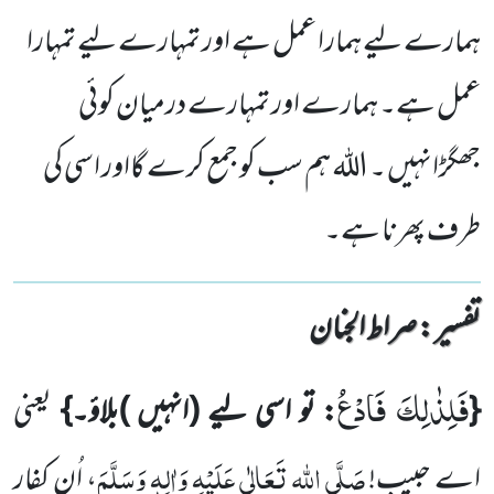
ہمارے لیے ہمارا عمل ہے اور تمہارے لیے تمہارا
عمل ہے۔ ہمارے اور تمہارے درمیان کوئی
جھگڑانہیں ۔ اللہ ہم سب کو جمع کرے گااور اسی کی
طرف پھرنا ہے۔
تفسیر : ‎صراط الجنان
فَلِذٰلِكَ فَادْعُ
{
: تو اسی لیے
(انہیں )
بلاؤ۔}
یعنی
صَلَّی اللہ تَعَالٰی عَلَیْہِ وَاٰلِہٖ وَسَلَّمَ
اے حبیب!
، اُن کفار