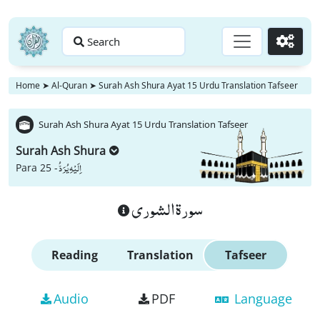
Search
Go
Home
➤
Al-Quran
➤
Surah Ash Shura Ayat 15 Urdu Translation Tafseer
Surah Ash Shura Ayat 15 Urdu Translation Tafseer
Surah Ash Shura
اِلَیْهِ یُرَدُّ
Para 25 -
سورة الشورى
Reading
Translation
Tafseer
Audio
PDF
Language