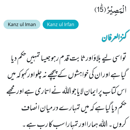
الْمَصِیْرُﭤ(15)
Kanz ul Iman
Kanz ul Irfan
کنزالعرفان
تو اسی لیے بلاؤاور ثابت قدم رہوجیسا تمہیں حکم دیا
گیاہے اور ان کی خواہشوں کے پیچھے نہ چلو اور کہو کہ میں
اس کتاب پر ایمان لایا جو اللہ نے اتاری ہے اور مجھے
حکم دیا گیاہے کہ میں تمہارے درمیان انصاف
کروں۔ اللہ ہمارا اور تمہارا سب کا رب ہے۔