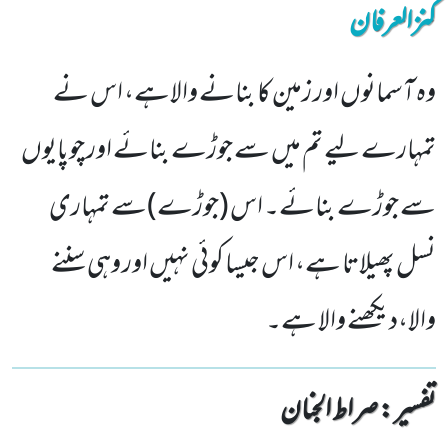
کنزالعرفان
وہ آسمانوں اور زمین کا بنانے والاہے، اس نے
تمہارے لیے تم میں سے جوڑے بنائے اور چوپایوں
سے جوڑے بنائے۔ اس (جوڑے)سے تمہاری
نسل پھیلاتا ہے، اس جیسا کوئی نہیں اور وہی سننے
والا،دیکھنے والا ہے۔
تفسیر : ‎صراط الجنان