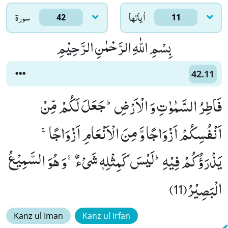
اٰياتها
سورۃ
42
11
بِسْمِ اللّٰهِ الرَّحْمٰنِ الرَّحِیْمِ
42.11
فَاطِرُ السَّمٰوٰتِ وَ الْاَرْضِؕ-جَعَلَ لَكُمْ مِّنْ
اَنْفُسِكُمْ اَزْوَاجًا وَّ مِنَ الْاَنْعَامِ اَزْوَاجًاۚ-
یَذْرَؤُكُمْ فِیْهِؕ-لَیْسَ كَمِثْلِهٖ شَیْءٌۚ-وَ هُوَ السَّمِیْعُ
الْبَصِیْرُ(11)
Kanz ul Iman
Kanz ul Irfan