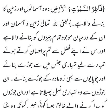
فَاطِرُ السَّمٰوٰتِ وَ الْاَرْضِ
{
: وہ آسمانوں اور زمین کا
اللہ
بنانے والاہے۔}
یعنی
تعالیٰ زمین و آسمان اور
ان کے
درمیان موجود تمام چیزوں کو بنانے والاہے
اور اس نے اپنے فضل سے تم پر احسان کرتے ہوئے
تمہارے لیے تمہاری جنس میں سے جوڑے بنائے
اور چوپایوں سے بھی نر و مادہ کے جوڑے بنائے۔ ان
جوڑوں سے وہ تمہاری نسل پھیلاتا ہے اور ان جوڑوں
کو پیدا کرنے والے خالق جیسا کوئی نہیں کیونکہ وہ یکتا