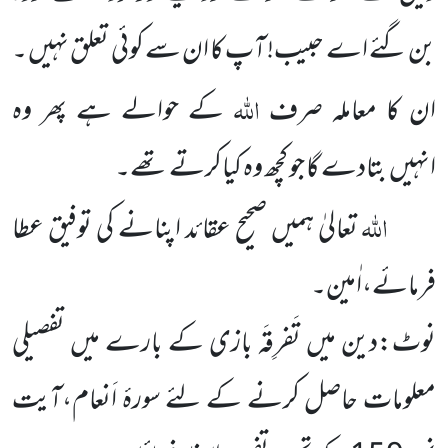
بن گئے اے حبیب! آپ کا ان سے کوئی تعلق نہیں ۔
اللہ
ان کا معاملہ صرف
کے حوالے ہے پھر وہ
انہیں بتادے گا جو کچھ وہ کیاکرتے تھے۔
اللہ
تعالیٰ ہمیں صحیح عقائد اپنانے کی توفیق عطا
فرمائے،اٰمین۔
نوٹ:دین میں تَفرِقَہ بازی کے بارے میں تفصیلی
معلومات حاصل کرنے کے لئے سورۂ اَنعام،آیت