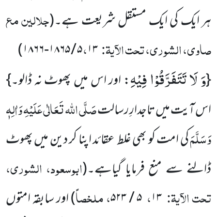
جلالین مع
ہر ایک کی ایک مستقل شریعت ہے۔
(
صاوی، الشوری، تحت الآیۃ:
،
)
۵ / ۱۸۶۵-۱۸۶۶
۱۳
وَ لَا تَتَفَرَّقُوْا فِیْهِ
{
: اور اس میں پھوٹ نہ ڈالو۔}
صَلَّی اللہ تَعَالٰی عَلَیْہِ وَاٰلِہٖ
اس آیت میں تاجدارِ رسالت
وَسَلَّمَ
کی امت کو بھی غلط عقائد اپنا کر دین میں پھوٹ
ابوسعود، الشوری،
ڈالنے سے منع فرمایا گیاہے۔
(
تحت الآیۃ:
،
، ملخصاً
۱۳
۵ / ۵۲۳
)
اور سابقہ امتوں