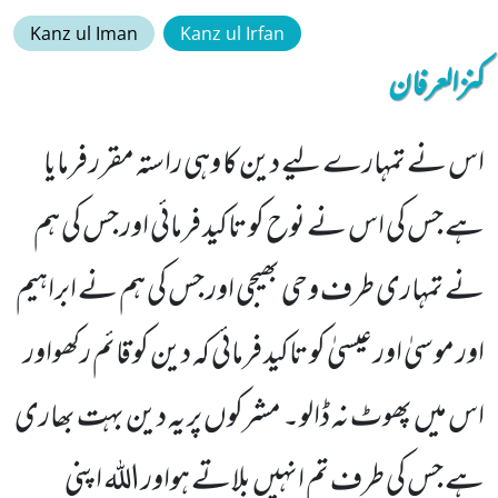
Kanz ul Iman
Kanz ul Irfan
کنزالعرفان
اس نے تمہارے لیے دین کا وہی راستہ مقرر فرمایا
ہے جس کی اس نے نوح کو تاکید فرمائی اور جس کی ہم
نے تمہاری طرف وحی بھیجی اور جس کی ہم نے ابراہیم
اور موسیٰ اور عیسیٰ کو تاکید فرمائی کہ دین کو قائم رکھواور
اس میں پھوٹ نہ ڈالو۔ مشرکوں پر یہ دین بہت بھاری
ہے جس کی طرف تم انہیں بلاتے ہواور اللہ اپنی