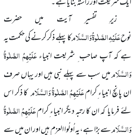
ایک شریعت اور راستہ بنایا ہے۔
زیرِ تفسیر آیت میں حضرت
عَلَیْہِ
الصَّلٰوۃُ
وَالسَّلَام
نوح
کا پہلے ذکر کرنے کی حکمت یہ
عَلَیْہِمُ الصَّلٰوۃُ
ہے کہ آپ صاحب ِ شریعت انبیاء
وَالسَّلَام
میں سب سے پہلے نبی ہیں اور یہاں صرف
عَلَیْہِمُ الصَّلٰوۃُ وَالسَّلَام
ان پانچ انبیاء ِکرام
کا ذکر اس
عَلَیْہِمُ الصَّلٰوۃُ
لئے فرمایا کہ ان کا رتبہ دیگر انبیاء ِکرام
وَالسَّلَام
سے بڑا ہے،یہ اُولُوا العزم ہیں اور ان میں سے