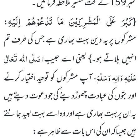
نمبر 159 کے تحت تفسیر ملاحظہ فرمائیں ۔
كَبُرَ عَلَى الْمُشْرِكِیْنَ مَا تَدْعُوْهُمْ اِلَیْهِ
:
{
مشرکوں پر یہ دین بہت بھاری ہے جس کی طرف تم
صَلَّی اللہ تَعَالٰی
انہیں بلاتے ہو۔} یعنی اے حبیب!
عَلَیْہِ وَاٰلِہٖ وَسَلَّمَ
، آپ مشرکوں کو توحید اختیار کرنے
اور بتوں کی عبادت چھوڑ دینے کی جو دعوت دیتے ہیں
یہ ان پربہت بھاری ہے اور وہ اسے بہت بعید جانتے
ہیں جیساکہ ان کی اس بات سے ظاہر ہے: