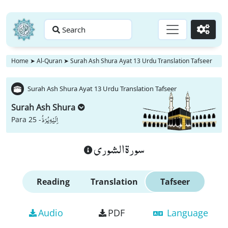
Search
Go
Home
➤
Al-Quran
➤
Surah Ash Shura Ayat 13 Urdu Translation Tafseer
Surah Ash Shura Ayat 13 Urdu Translation Tafseer
Surah Ash Shura
اِلَیْهِ یُرَدُّ
Para 25 -
سورة الشورى
Reading
Translation
Tafseer
Audio
PDF
Language