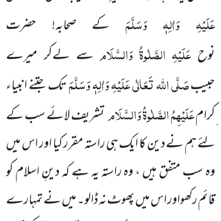
عَلَیْہِ وَاٰلِہٖ وَسَلَّمَ
کے صحابہ! حضرت
عَلَیْہِ
الصَّلٰوۃُ
وَالسَّلَام
نوح
سے لےکر میرے
صَلَّی اللہ تَعَالٰی عَلَیْہِ وَاٰلِہٖ وَسَلَّمَ
حبیب
تک جتنے انبیاء
عَلَیْہِمُ الصَّلٰوۃُ وَالسَّلَام
ِکرام
تشریف لائے سب کے
لئے ہم نے دین کا ایک ہی راستہ مقرر کیا اور اس میں
وہ سب متفق ہیں ، وہ راستہ یہ ہے کہ دینِ اسلام کو
قائم رکھواور اس میں پھوٹ نہ ڈالو۔ میں نے تمہارے