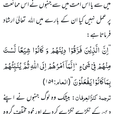
میں سے یا اس امت میں سے جنہوں نے اس ممانعت
اللہ
پر عمل نہیں کیا ان کے بارے میں
تعالیٰ ارشاد
فرماتا ہے:
اِنَّ الَّذِیْنَ فَرَّقُوْا دِیْنَهُمْ وَ كَانُوْا شِیَعًا لَّسْتَ
’’
مِنْهُمْ فِیْ شَیْءٍؕ-اِنَّمَاۤ اَمْرُهُمْ اِلَى اللّٰهِ ثُمَّ یُنَبِّئُهُمْ
بِمَا كَانُوْا یَفْعَلُوْنَ
انعام:
)
۱۵۹
(
‘‘
ترجمۂ کنزُالعِرفان
: بیشک وہ لوگ جنہوں نے اپنے
دین کے ٹکڑے ٹکڑے کردیے اور خود مختلف گروہ