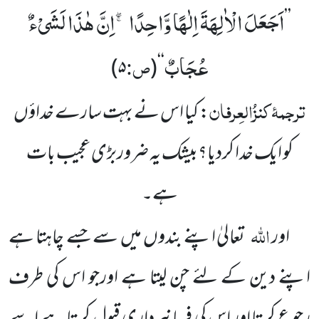
اَجَعَلَ الْاٰلِهَةَ اِلٰهًا وَّاحِدًا ۚۖ-اِنَّ هٰذَا لَشَیْءٌ
’’
عُجَابٌ
ص:
)
۵
(
‘‘
ترجمۂ کنزُالعِرفان
: کیا اس نے بہت سارے خداؤں
کو ایک خدا کردیا؟بیشک یہ ضروربڑی عجیب بات
ہے۔
اللہ
اور
تعالیٰ اپنے بندوں میں سے جسے چاہتا ہے
اپنے دین کے لئے چن لیتا ہے اورجو اس کی طرف