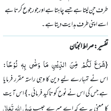
طرف چن لیتا ہے جسے چاہتا ہے اورجو رجوع کرتا ہے
اسے اپنی طرف ہدایت دیتا ہے۔
تفسیر : ‎صراط الجنان
شَرَعَ لَكُمْ مِّنَ الدِّیْنِ مَا وَصّٰى بِهٖ نُوْحًا
:
{
اس نے تمہارے لیے دین کا وہی راستہ مقرر فرمایا
ہے جس کی اس نے نوح کو تاکید فرمائی۔} اس آیت
صَلَّی اللہ تَعَالٰی
کا معنی یہ ہے کہ اے میرے حبیب