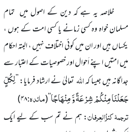
خلاصہ یہ ہے کہ دین کے اصول میں تمام
مسلمان خواہ وہ کسی زمانے یا کسی امت کے ہوں ،
یکساں ہیں اور ان میں کوئی اختلاف نہیں ، البتہ احکام
میں امتیں اپنے اَحوال اور خصوصیات کے اعتبار سے
لِكُلٍّ
اللہ
جداگانہ ہیں جیسا کہ
تعالیٰ نے ارشاد فرمایا: ’’
جَعَلْنَا مِنْكُمْ شِرْعَةً وَّ مِنْهَاجًا
مائدہ:
)
۴۸
(
‘‘
ترجمۂ کنزُالعِرفان
: ہم نے تم سب کے لیے ایک