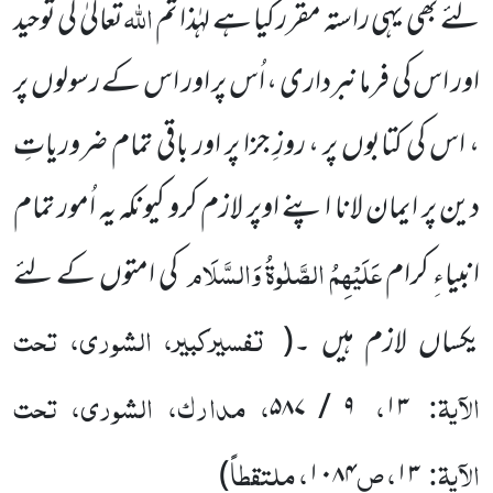
اللہ
لئے بھی یہی راستہ مقرر کیا ہے لہٰذا تم
تعالیٰ کی توحید
اور اس کی فرمانبرداری ، اُس پر اور اس کے رسولوں پر
، اس کی کتابوں پر ، روزِ جزا پر اور باقی تمام ضروریاتِ
دین پر ایمان لانا اپنے اوپر لازم کرو کیونکہ یہ اُمور تمام
عَلَیْہِمُ الصَّلٰوۃُ وَالسَّلَام
انبیاءِ کرام
کی امتوں کے لئے
تفسیرکبیر، الشوری، تحت
یکساں لازم ہیں ۔
(
الآیۃ:
،
، مدارک، الشوری، تحت
۹ / ۵۸۷
۱۳
الآیۃ:
، ص
، ملتقطاً
)
۱۰۸۴
۱۳