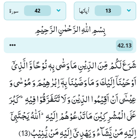
اٰياتها
سورۃ
42
13
بِسْمِ اللّٰهِ الرَّحْمٰنِ الرَّحِیْمِ
42.13
شَرَعَ لَكُمْ مِّنَ الدِّیْنِ مَا وَصّٰى بِهٖ نُوْحًا وَّ الَّذِیْۤ
اَوْحَیْنَاۤ اِلَیْكَ وَ مَا وَصَّیْنَا بِهٖۤ اِبْرٰهِیْمَ وَ مُوْسٰى وَ
عِیْسٰۤى اَنْ اَقِیْمُوا الدِّیْنَ وَ لَا تَتَفَرَّقُوْا فِیْهِؕ-كَبُرَ
عَلَى الْمُشْرِكِیْنَ مَا تَدْعُوْهُمْ اِلَیْهِؕ-اَللّٰهُ یَجْتَبِیْۤ
اِلَیْهِ مَنْ یَّشَآءُ وَ یَهْدِیْۤ اِلَیْهِ مَنْ یُّنِیْبُ(13)