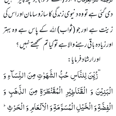
دی گئی ہے تو وہ دنیوی زندگی کا سازو سامان اور اس کی
اللہ
زینت ہے اور جو
(ثواب)
کے پاس ہے وہ بہتر
اور زیادہ باقی رہنے والاہے تو کیا تم سمجھتے نہیں ؟
اور ارشاد فرمایا:
زُیِّنَ لِلنَّاسِ حُبُّ الشَّهَوٰتِ مِنَ النِّسَآءِ وَ
’’
الْبَنِیْنَ وَ الْقَنَاطِیْرِ الْمُقَنْطَرَةِ مِنَ الذَّهَبِ وَ
الْفِضَّةِ وَ الْخَیْلِ الْمُسَوَّمَةِ وَ الْاَنْعَامِ وَ الْحَرْثِؕ-