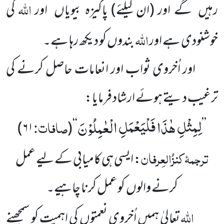
اللہ
رہیں گے اور
(ان کیلئے)
پاکیزہ بیویاں اور
کی
اللہ
خوشنودی ہے اور
بندوں کو دیکھ رہا ہے۔
اور اُخروی ثواب اور انعامات حاصل کرنے کی
ترغیب دیتے ہوئے ارشاد فرمایا:
لِمِثْلِ هٰذَا فَلْیَعْمَلِ الْعٰمِلُوْنَ
صافات:
)
۶۱
(
‘‘
’’
ترجمۂ
کنزُالعِرفان
: ایسی ہی کامیابی کے لیے عمل
کرنے والوں کو عمل کرنا چاہیے۔
اللہ
تعالیٰ ہمیں اُخروی نعمتوں کی اہمیت کو سمجھنے