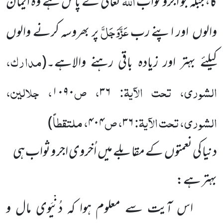
اللہ
گا، جبکہ جو اجرو ثواب
تعالیٰ کے پاس ہے وہ ایمان
عَزَّوَجَلَّ
والوں اور اپنے رب
پر بھروسہ کرنے والوں
مدارک،
کیلئے بہتر اور زیادہ باقی رہنے والاہے۔
(
الشوری، تحت الآیۃ:
، ص
، جلالین،
۱۰۹۰
۳۶
الشوری، تحت الآیۃ:
، ص
، ملتقطاً
)
۴۰۴
۳۶
دنیا کی نعمتوں کے مقابلے میں اُخروی اجر و ثواب ہی
بہتر ہے:
اس آیت سے معلوم ہوا کہ دُنْیَوی مال و