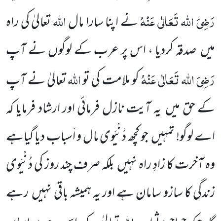
رَضِیَ اللہ تَعَالٰی عَنْہُ
اللہ
نے اپنا سارا مال
تعالیٰ کی راہ
میں صدقہ کردیا ، اس پر عرب کے لوگوں نے آپ
رَضِیَ اللہ تَعَالٰی عَنْہُ
اللہ
کو ملامت کی تو
تعالیٰ نے آپ
کے حق میں یہ آیت نازل فرمائی اور ارشاد فرمایا کہ
اے لوگو! تمہیں جو کچھ دُنْیَوی مال و اَسباب دیا گیاہے
وہ آخرت کا زادِ راہ نہیں بلکہ صرف چند روز کی دُنْیَوی
زندگی کا سازو سامان ہے اور یہ ہمیشہ باقی نہیں رہے