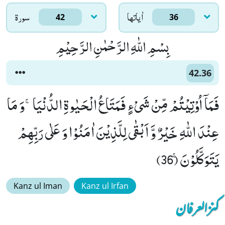
اٰياتها
سورۃ
42
36
بِسْمِ اللّٰهِ الرَّحْمٰنِ الرَّحِیْمِ
42.36
فَمَاۤ اُوْتِیْتُمْ مِّنْ شَیْءٍ فَمَتَاعُ الْحَیٰوةِ الدُّنْیَاۚ-وَ مَا
عِنْدَ اللّٰهِ خَیْرٌ وَّ اَبْقٰى لِلَّذِیْنَ اٰمَنُوْا وَ عَلٰى رَبِّهِمْ
یَتَوَكَّلُوْنَۚ (36)
Kanz ul Iman
Kanz ul Irfan
کنزالعرفان