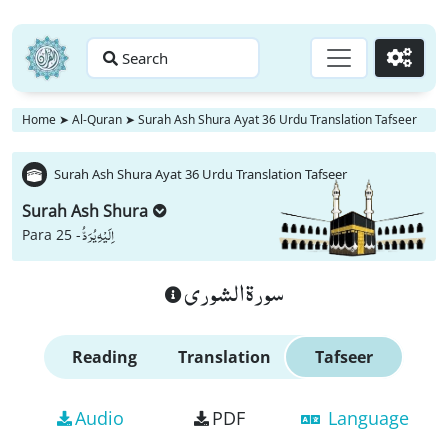
Search
Go
Home
➤
Al-Quran
➤
Surah Ash Shura Ayat 36 Urdu Translation Tafseer
Surah Ash Shura Ayat 36 Urdu Translation Tafseer
Surah Ash Shura
اِلَیْهِ یُرَدُّ
Para 25 -
سورة الشورى
Reading
Translation
Tafseer
Audio
PDF
Language