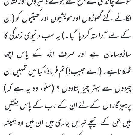
سونے چاندی کے جمع کئے ہوئے ڈھیروں اور نشان
لگائے گئے گھوڑوں اورمویشیوں اور کھیتیوں کو
(ان
کے لئے آراستہ کردیا گیا۔)
یہ سب دنیوی زندگی کا
اللہ
سازوسامان ہے اور صرف
کے پاس اچھا
ٹھکاناہے۔
(اے حبیب!)
تم فرماؤ ،کیا میں تمہیں ان
چیزوں سے بہتر چیز بتادوں ؟
(سنو، وہ یہ ہے کہ)
پرہیزگاروں کے لئے ان کے رب کے پاس جنتیں
ہیں جن کے نیچے نہریں جاری ہیں ان میں وہ ہمیشہ