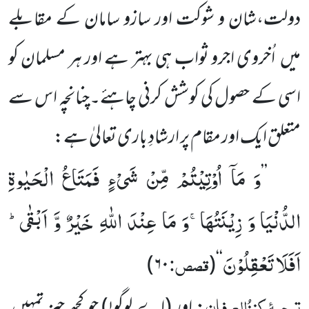
دولت،شان و شوکت اور سازو سامان کے مقابلے
میں اُخروی اجرو ثواب ہی بہتر ہے اور ہر مسلمان کو
اسی کے حصول کی کوشش کرنی چاہئے۔چنانچہ اس سے
متعلق ایک اور مقام پر ارشادِ باری تعالیٰ ہے:
وَ مَاۤ اُوْتِیْتُمْ مِّنْ شَیْءٍ فَمَتَاعُ الْحَیٰوةِ
’’
الدُّنْیَا وَ زِیْنَتُهَاۚ-وَ مَا عِنْدَ اللّٰهِ خَیْرٌ وَّ اَبْقٰىؕ-
اَفَلَا تَعْقِلُوْنَ
قصص:
)
۶۰
(
‘‘
ترجمۂ
کنزُالعِرفان
: اور
(اے لوگو!)
جو کچھ چیز تمہیں