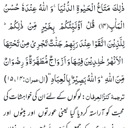
ذٰلِكَ مَتَاعُ الْحَیٰوةِ الدُّنْیَاۚ-وَ اللّٰهُ عِنْدَهٗ حُسْنُ
الْمَاٰبِ(
۱۴)
قُلْ اَؤُنَبِّئُكُمْ بِخَیْرٍ مِّنْ ذٰلِكُمْؕ-
لِلَّذِیْنَ اتَّقَوْا عِنْدَ رَبِّهِمْ جَنّٰتٌ تَجْرِیْ مِنْ تَحْتِهَا
الْاَنْهٰرُ خٰلِدِیْنَ فِیْهَا وَ اَزْوَاجٌ مُّطَهَّرَةٌ وَّ رِضْوَانٌ
مِّنَ اللّٰهِؕ-وَ اللّٰهُ بَصِیْرٌۢ بِالْعِبَادِ
ال عمران:
،
)
۱۵
۱۴
(
‘‘
ترجمۂ
کنزُالعِرفان
: لوگوں کے لئے ان کی خواہشات کی
محبت کو آراستہ کردیا گیا یعنی عورتوں اور بیٹوں اور