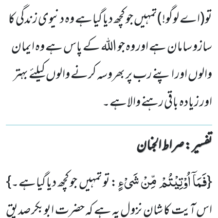
تو(اے لوگو!)تمہیں جو کچھ دیا گیاہے وہ دنیوی زندگی کا
سازو سامان ہے اور وہ جو اللہ کے پاس ہے وہ ایمان
والوں اور اپنے رب پر بھروسہ کرنے والوں کیلئے بہتر
اور زیادہ باقی رہنے والاہے۔
تفسیر : ‎صراط الجنان
فَمَاۤ اُوْتِیْتُمْ مِّنْ شَیْءٍ
{
: تو تمہیں جو کچھ دیا گیاہے۔}
اس آیت کا شانِ نزول یہ ہے کہ حضرت ابوبکر صدیق