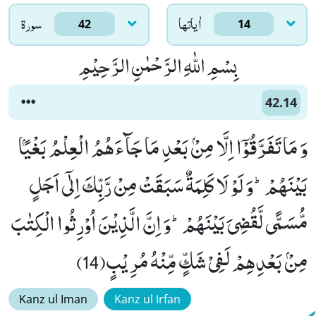
اٰياتها
سورۃ
42
14
بِسْمِ اللّٰهِ الرَّحْمٰنِ الرَّحِیْمِ
42.14
وَ مَا تَفَرَّقُوْۤا اِلَّا مِنْۢ بَعْدِ مَا جَآءَهُمُ الْعِلْمُ بَغْیًۢا
بَیْنَهُمْؕ-وَ لَوْ لَا كَلِمَةٌ سَبَقَتْ مِنْ رَّبِّكَ اِلٰۤى اَجَلٍ
مُّسَمًّى لَّقُضِیَ بَیْنَهُمْؕ-وَ اِنَّ الَّذِیْنَ اُوْرِثُوا الْكِتٰبَ
مِنْۢ بَعْدِهِمْ لَفِیْ شَكٍّ مِّنْهُ مُرِیْبٍ(14)
Kanz ul Iman
Kanz ul Irfan