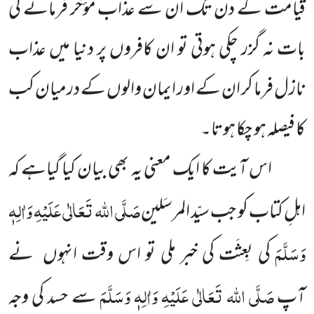
قیامت کے دن تک ان سے عذاب مُؤخّر فرمانے کی
بات نہ گزر چکی ہوتی تو ان کافروں پر دنیا میں عذاب
نازل فرما کر ان کے اور ایمان والوں کے درمیان کب
کا فیصلہ ہو چکا ہوتا۔
اس آیت کا ایک معنی یہ بھی بیان کیا گیاہے کہ
صَلَّی اللہ تَعَالٰی عَلَیْہِ وَاٰلِہٖ
اہلِ کتاب کو جب سیّد المرسَلین
وَسَلَّمَ
کی بِعثَت کی خبر ملی تو اس وقت انہوں نے
صَلَّی اللہ تَعَالٰی عَلَیْہِ وَاٰلِہٖ وَسَلَّمَ
آپ
سے حسد کی وجہ