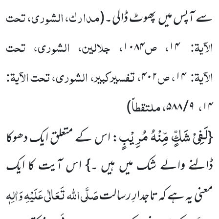
مدارک، الشوری، تحت
سے آپس میں پھوٹ ڈالی۔
(
الآیۃ:
، ص
، جلالین، الشوری، تحت
۱۰۸۴
۱۴
الآیۃ:
، ص
، تفسیرکبیر، الشوری، تحت الآیۃ:
۴۰۲
۱۴
،
، ملتقطاً
)
۹ / ۵۸۸
۱۴
لَفِیْ شَكٍّ مِّنْهُ مُرِیْبٍ
{
: اس کے متعلق ایک دھوکا
ڈالنے والے شک میں ہیں ۔} اس آیت کا ایک
صَلَّی اللہ تَعَالٰی عَلَیْہِ وَاٰلِہٖ
معنی یہ ہے کہ تاجدارِ رسالت