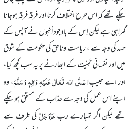
چکے تھے کہ اس طرح اختلاف کرنا اور فرقہ فرقہ ہوجانا
گمراہی ہے لیکن اِس کے باوجود اُنہوں نے آپس کے
حسد کی وجہ سے ، ریاست وناحق کی حکومت کے شوق
میں اور نفسانی حَمِیَّت کے ابھارنے پر یہ سب کچھ کیا،
صَلَّی اللہ تَعَالٰی عَلَیْہِ وَاٰلِہٖ وَسَلَّمَ
اور اے حبیب!
، وہ
اپنے اس عمل کی وجہ سے عذاب کے مستحق ہو چکے
عَزَّوَجَلَّ
تھے لیکن اگر تمہارے رب
کی طرف سے