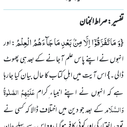
تفسیر : ‎صراط الجنان
وَ مَا تَفَرَّقُوْۤا اِلَّا مِنْۢ بَعْدِ مَا جَآءَهُمُ الْعِلْمُ
{
: اور
انہوں نے اپنے پاس علم آجانے کے بعد ہی پھوٹ
ڈالی۔} اس آیت میں اہلِ کتاب کا حال بیان کیا جارہا
عَلَیْہِمُ الصَّلٰوۃُ
ہے کہ انہوں نے اپنے انبیاء ِکرام
وَالسَّلَام
کے بعد جو دین میں اختلاف ڈالا کہ کسی نے
توحید اختیار کی اور کوئی کافر ہوگیا ،وہ اس سے پہلے جان