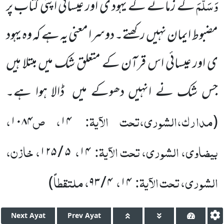
وَسَلَّمَ
کے زمانے کے یہود ی اور عیسائی اپنی کتاب پر
مضبوط ایمان نہیں رکھتے۔ دوسرا معنی یہ ہے کہ وہ یہود
ی اور عیسائی اس قرآن کے متعلق شک میں مبتلا ہیں
جس شک نے انہیں دھوکے میں ڈالا ہوا ہے۔
مدارک،الشوری،تحت الآیۃ:
، ص
،
۱۰۸۴
۱۴
(
بیضاوی، الشوری، تحت الآیۃ:
،
، خازن،
۵ / ۱۲۵
۱۴
الشوری، تحت الآیۃ:
،
، ملتقطاً
)
۴ / ۹۳
۱۴
Next
Ayat
Prev
Ayat