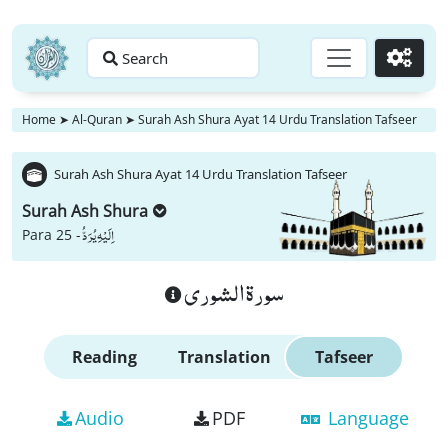
Search
Go
Home
➤
Al-Quran
➤
Surah Ash Shura Ayat 14 Urdu Translation Tafseer
Surah Ash Shura Ayat 14 Urdu Translation Tafseer
Surah Ash Shura
اِلَیْهِ یُرَدُّ
Para 25 -
سورة الشورى
Reading
Translation
Tafseer
Audio
PDF
Language