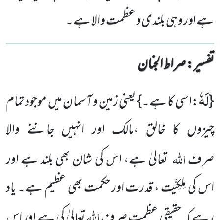
ہے اور وہی بلندی و عظمت والا ہے۔
تفسیر : ‎صراط الجنان
لَهٗ
{
: اسی کا ہے۔}
یعنی زمین و آسمان میں موجود تمام
چیزوں کا خالق ،مالک اور انہیں جاننے والا
اللہ
صرف
تعالیٰ ہے، اس کی شان بھی بلند ہے اور
اس کی مِلکِیَّت ، قدرت اور حکمت بھی عظیم ہے۔ یاد
اللہ
رہے کہ حقیقی عظمت صرف
تعالیٰ کی ہے
اور اس