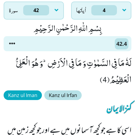
اٰياتها
سورۃ
42
4
بِسْمِ اللّٰهِ الرَّحْمٰنِ الرَّحِیْمِ
42.4
لَهٗ مَا فِی السَّمٰوٰتِ وَ مَا فِی الْاَرْضِؕ-وَ هُوَ الْعَلِیُّ
الْعَظِیْمُ(4)
Kanz ul Iman
Kanz ul Irfan
کنزالایمان
اسی کا ہے جو کچھ آسمانوں میں ہے اور جو کچھ زمین میں