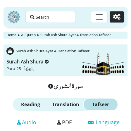
Search
Go
Home
➤
Al-Quran
➤
Surah Ash Shura Ayat 4 Translation Tafseer
Surah Ash Shura Ayat 4 Translation Tafseer
Surah Ash Shura
اِلَیْهِ یُرَدُّ
Para 25 -
سورة الشورى
Reading
Translation
Tafseer
Audio
PDF
Language