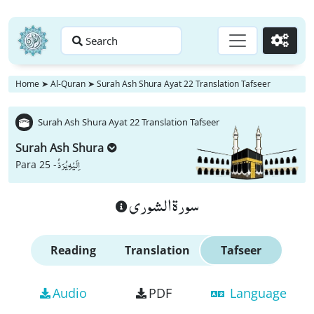
Search
Go
Home
➤
Al-Quran
➤
Surah Ash Shura Ayat 22 Translation Tafseer
Surah Ash Shura Ayat 22 Translation Tafseer
Surah Ash Shura
اِلَیْهِ یُرَدُّ
Para 25 -
سورة الشورى
Reading
Translation
Tafseer
Audio
PDF
Language