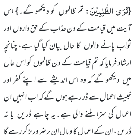
تَرَى الظّٰلِمِیْنَ
{
: تم ظالموں کو دیکھو گے۔} اس
آیت میں قیامت کے دن عذاب کے حق داروں اور
ثواب پانے والوں کا حال بیان کیا گیا ہے، چنانچہ
ارشاد فرمایا کہ تم قیامت کے دن ظالموں کو اس حال
میں دیکھو گے کہ وہ اس اندیشے سے اپنے کفر اور
خبیث اعمال سے ڈر رہے ہوں گے کہ اب انہیں ان
اعمال کی سزا ملنے والی ہے۔یہ چاہے ڈریں یا نہ
ڈریں ، ان کے اعمال کا وبال ان پر ضرور پڑ کر رہے گا