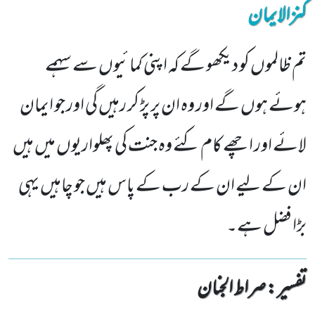
کنزالایمان
تم ظالموں کو دیکھو گے کہ اپنی کمائیوں سے سہمے
ہوئے ہوں گے اور وہ ان پر پڑ کر رہیں گی اور جو ایمان
لائے اور اچھے کام کئے وہ جنت کی پھلواریوں میں ہیں
ان کے لیے ان کے رب کے پاس ہیں جو چاہیں یہی
بڑا فضل ہے۔
تفسیر : ‎صراط الجنان