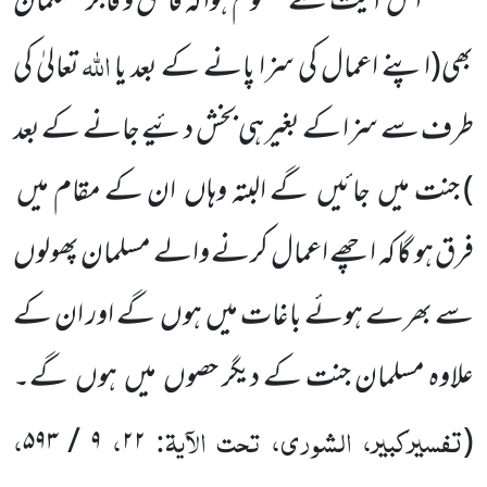
اس آیت سے معلوم ہوا کہ فاسق و فاجر مسلمان
اللہ
بھی
(اپنے اعمال کی سزا پانے کے بعد یا
تعالیٰ کی
طرف سے سزا کے بغیر ہی بخش دئیے جانے کے بعد
)
جنت میں جائیں گے البتہ وہاں ان کے مقام میں
فرق ہو گا کہ اچھے اعمال کرنے والے مسلمان پھولوں
سے بھرے ہوئے باغات میں ہوں گے اور ان کے
علاوہ مسلمان جنت کے دیگر حصوں میں ہوں گے۔
تفسیرکبیر، الشوری، تحت الآیۃ:
،
،
۹ / ۵۹۳
۲۲
(