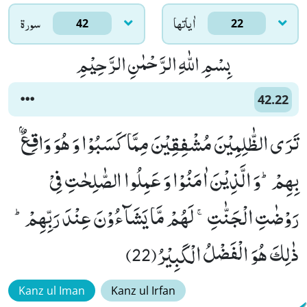
اٰياتها
سورۃ
42
22
بِسْمِ اللّٰهِ الرَّحْمٰنِ الرَّحِیْمِ
42.22
تَرَى الظّٰلِمِیْنَ مُشْفِقِیْنَ مِمَّا كَسَبُوْا وَ هُوَ وَاقِعٌۢ
بِهِمْؕ-وَ الَّذِیْنَ اٰمَنُوْا وَ عَمِلُوا الصّٰلِحٰتِ فِیْ
رَوْضٰتِ الْجَنّٰتِۚ- لَهُمْ مَّا یَشَآءُوْنَ عِنْدَ رَبِّهِمْؕ-
ذٰلِكَ هُوَ الْفَضْلُ الْكَبِیْرُ(22)
Kanz ul Iman
Kanz ul Irfan