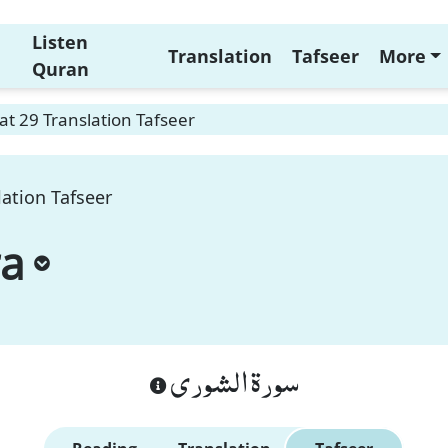
Listen
Translation
Tafseer
More
Quran
t 29 Translation Tafseer
ation Tafseer
ura
سورة الشورى