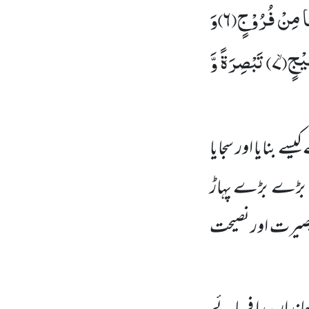
َهَا مِنْ فُرُوْجٍ(
۶)
وَ
یْجٍۙ(
۷)
تَبْصِرَةً وَّ
سے بنایا اور سجایا
میں بڑے بڑے پہاڑ
 بصیرت اور نصیحت