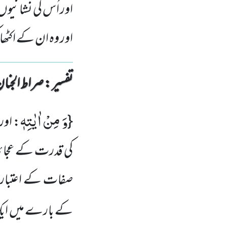
اور اُس کی نشانیو
اور وہ ان کے اکٹ
تفسیر : ‎صراط الجنان
وَ مِنْ اٰیٰتِهٖ
{
: اور
کی قدرت کے عجائب
صفات کے اعتبار 
کے بارے میں ایک 