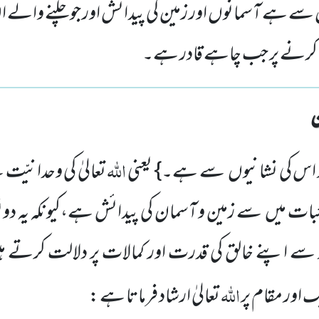
ں سے ہے آسمانوں اور زمین کی پیدائش اور جو چلنے والے 
ھا کرنے پر جب چاہے قادر ہے۔
اللہ
 اس کی نشانیوں سے ہے۔} یعنی
تعالیٰ کی وحدانیّت
ات میں سے زمین و آسمان کی پیدائش ہے،کیونکہ یہ دون
سے اپنے خالق کی قدرت اور کمالات پر دلالت کرتے ہ
اللہ
اور مقام پر
تعالیٰ ارشاد فرماتا ہے :