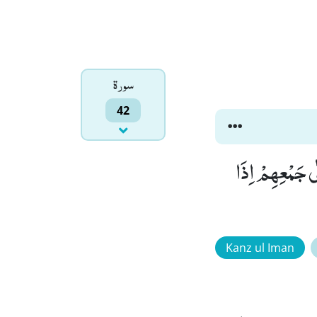
سورۃ
42
ٰى جَمْعِهِمْ اِذَا
Kanz ul Iman