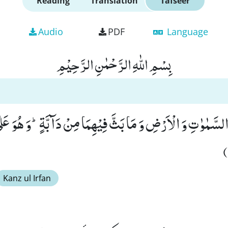
Reading
Translation
Tafseer
Audio
PDF
Language
بِسْمِ اللّٰهِ الرَّحْمٰنِ الرَّحِیْمِ
السَّمٰوٰتِ وَ الْاَرْضِ وَ مَا بَثَّ فِیْهِمَا مِنْ دَآبَّةٍؕ-وَ هُوَ عَل
Kanz ul Irfan