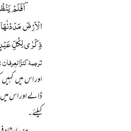
اَفَلَمْ یَنْظُ
’’
الْاَرْضَ مَدَدْنٰهَا وَ 
ذِكْرٰى لِكُلِّ عَبْدٍ
ترجمۂ
کنزُالعِرفان
: 
اور اس میں کہیں ک
ڈالے اور اس میں ہ
کیلئے۔