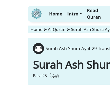
Read
Home
Intro
Quran
Home
➤
Al-Quran
➤
Surah Ash Shura Aya
Surah Ash Shura Ayat 29 Transl
Surah Ash Sh
اِلَیْهِ یُرَدُّ
Para 25 -