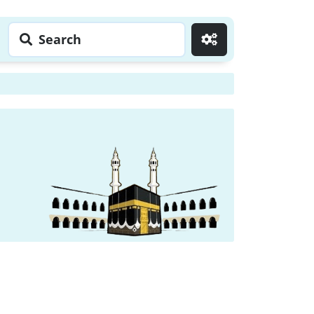
Search
Go