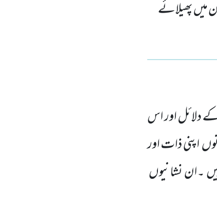
ان میں پھیلائے
 کے دلائل اور اس
وں اپنی ذات اور
یں ۔ان نشانیوں