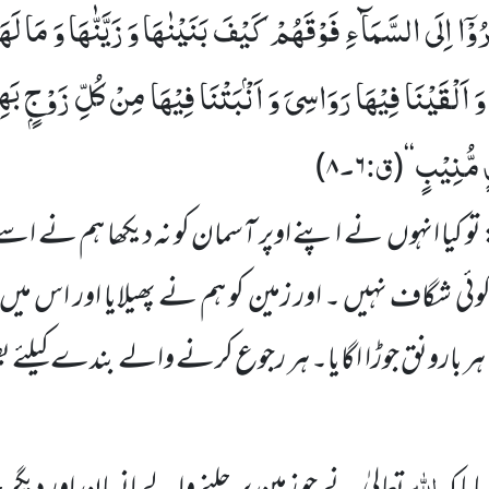
رُوْۤا اِلَى السَّمَآءِ فَوْقَهُمْ كَیْفَ بَنَیْنٰهَا وَ زَیَّنّٰهَا وَ مَا ل
اَلْقَیْنَا فِیْهَا رَوَاسِیَ وَ اَنْۢبَتْنَا فِیْهَا مِنْ كُلِّ زَوْجٍۭ بَهِ
 مُّنِیْبٍ
ق:
۔
)
۸
۶
(
‘‘
تو کیا انہوں نے اپنے اوپر آسمان کو نہ دیکھا ہم نے اسے کی
وئی شگاف نہیں ۔ اور زمین کو ہم نے پھیلایا اور اس 
ر بارونق جوڑا اگایا۔ ہر رجوع کرنے والے بندے کیلئے
اللہ