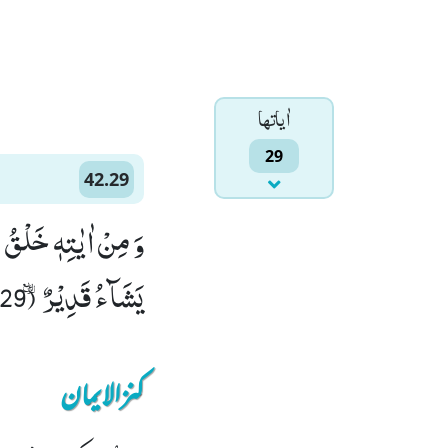
اٰياتها
29
42.29
وَ مِنْ اٰیٰتِهٖ خَلْقُ 
یَشَآءُ قَدِیْرٌ۠ ٛ (29)
کنزالایمان