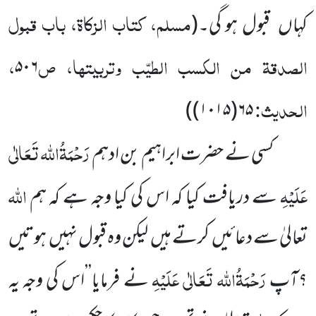
مسلم، کتاب الزکاۃ، باب قبول
کہاں قبول ہو گی۔
(
الصدقۃ من الکسب الطیّب وتربیتہا، ص
،
۵۰۶
الحدیث:
)
۶۵(۱۰۱۵)
رَحْمَۃُاللہ تَعَالٰی
کسی نے حضرت ابراہیم بن ادہم
عَلَیْہِ
اللہ
سے دریافت کیا کہ اس کی کیا وجہ ہے کہ ہم
تعالیٰ سے دعائیں کرتے ہیں لیکن وہ قبول نہیں ہوتیں
رَحْمَۃُاللہ تَعَالٰی عَلَیْہِ
؟آپ
نے فرمایا’’اس کی وجہ یہ