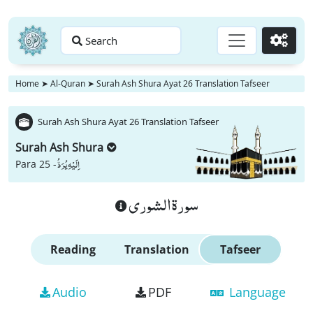
Search
Go
Home
➤
Al-Quran
➤
Surah Ash Shura Ayat 26 Translation Tafseer
Surah Ash Shura Ayat 26 Translation Tafseer
Surah Ash Shura
اِلَیْهِ یُرَدُّ
Para 25 -
سورة الشورى
Reading
Translation
Tafseer
Audio
PDF
Language