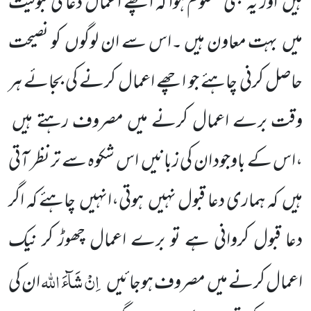
ہیں اور یہ بھی معلوم ہوا کہ اچھے اعمال دعا کی قبولیت
میں بہت معاون ہیں ۔اس سے ان لوگوں کو نصیحت
حاصل کرنی چاہئے جو اچھے اعمال کرنے کی بجائے ہر
وقت برے اعمال کرنے میں مصروف رہتے ہیں
،اس کے باوجود ان کی زبانیں اس شکوہ سے تر نظر آتی
ہیں کہ ہماری دعا قبول نہیں ہوتی،انہیں چاہئے کہ اگر
دعا قبول کروانی ہے تو برے اعمال چھوڑ کر نیک
اِنْ شَآءَ اللہ
اعمال کرنے میں مصروف ہوجائیں
ان کی