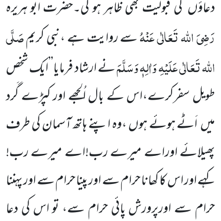
دعاؤں کی قبولیت بھی ظاہر ہو گی۔حضرت ابو ہریرہ
رَضِیَ اللہ تَعَالٰی عَنْہُ
صَلَّی
سے روایت ہے ،نبی کریم
اللہ تَعَالٰی عَلَیْہِ وَاٰلِہٖ وَسَلَّمَ
نے ارشاد فرمایا’’ایک شخص
طویل سفرکرے،اس کے بال اُلجھے اور کپڑے گَرد
میں اَٹے ہوئے ہوں ،وہ اپنے ہاتھ آسمان کی طرف
پھیلائے اوراے میرے رب!اے میرے رب!
کہے اور اس کا کھانا حرام سے اور پینا حرام سے اور پہننا
حرام سے اورپرورش پائی حرام سے، تو اس کی دعا