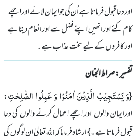
اور دعا قبول فرماتا ہے اُن کی جو ایمان لائے اور اچھے
کام کئے اور انھیں اپنے فضل سے اور انعام دیتا ہے
اور کافروں کے لیے سخت عذاب ہے۔
تفسیر : ‎صراط الجنان
وَ یَسْتَجِیْبُ الَّذِیْنَ اٰمَنُوْا وَ عَمِلُوا الصّٰلِحٰتِ
:
{
اورایمان والوں اور اچھے اعمال کرنے والوں کی دعا
اللہ
قبول فرماتا ہے۔} ار شاد فرمایا کہ
تعالیٰ ان لوگوں کی