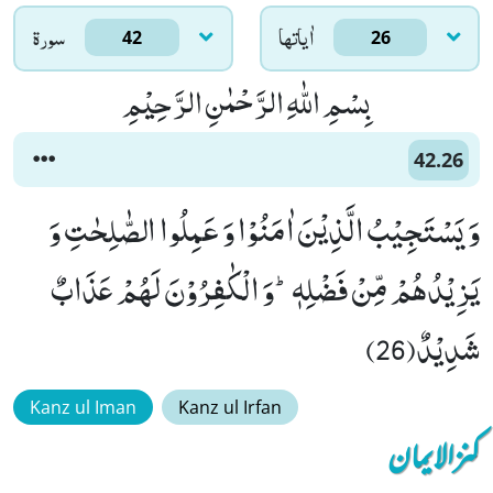
اٰياتها
سورۃ
42
26
بِسْمِ اللّٰهِ الرَّحْمٰنِ الرَّحِیْمِ
42.26
وَ یَسْتَجِیْبُ الَّذِیْنَ اٰمَنُوْا وَ عَمِلُوا الصّٰلِحٰتِ وَ
یَزِیْدُهُمْ مِّنْ فَضْلِهٖؕ-وَ الْكٰفِرُوْنَ لَهُمْ عَذَابٌ
شَدِیْدٌ(26)
Kanz ul Iman
Kanz ul Irfan
کنزالایمان