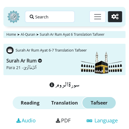
Search
Go
Home
➤
Al-Quran
➤
Surah Ar Rum Ayat 6 Translation Tafseer
Surah Ar Rum Ayat 6-7 Translation Tafseer
Surah Ar Rum
اُتْلُ مَاۤ اُوْحِیَ
Para 21 -
سورة الروم
Reading
Translation
Tafseer
Audio
PDF
Language