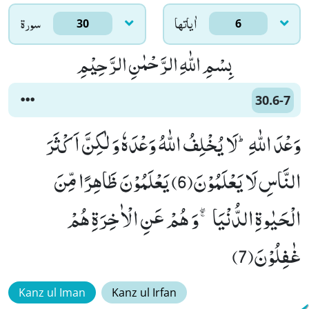
اٰياتها
سورۃ
30
6
بِسْمِ اللّٰهِ الرَّحْمٰنِ الرَّحِیْمِ
30.6-7
وَعْدَ اللّٰهِؕ-لَا یُخْلِفُ اللّٰهُ وَعْدَهٗ وَ لٰكِنَّ اَكْثَرَ
النَّاسِ لَا یَعْلَمُوْنَ(6) یَعْلَمُوْنَ ظَاهِرًا مِّنَ
الْحَیٰوةِ الدُّنْیَا ۚۖ-وَ هُمْ عَنِ الْاٰخِرَةِ هُمْ
غٰفِلُوْنَ(7)
Kanz ul Iman
Kanz ul Irfan