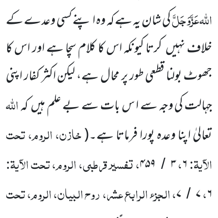
اللہ
عَزَّوَجَلَّ
کی شان یہ ہے کہ وہ ا پنے کسی وعدے کے
خلاف نہیں
کرتا کیونکہ اس کا کلام سچا ہے اور اس کا
جھوٹ بولنا قطعی طور پر محال ہے، لیکن اکثر کفار اپنی
اللہ
جہالت کی وجہ سے ا س بات سے بے علم ہیں
کہ
خازن، الروم، تحت
تعالیٰ اپنا وعدہ پورا فرماتا ہے۔
(
الآیۃ:
،
، تفسیر قرطبی، الروم، تحت الآیۃ:
۴۵۹
۳
۶
/
،
، الجزء الرابع عشر، روح البیان، الروم، تحت
۷
۷
۶
/