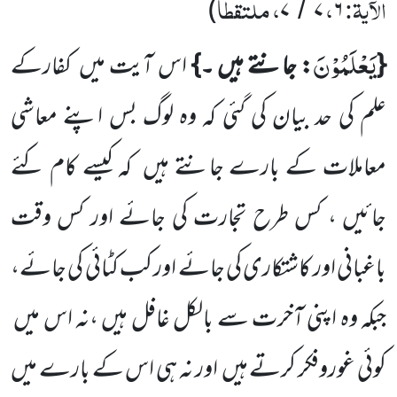
الآیۃ:
،
، ملتقطاً
)
۷
۷
۶
/
یَعْلَمُوْنَ
{
: جانتے ہیں ۔}
اس آیت میں
کفارکے
علم کی حد بیان کی گئی کہ وہ لوگ بس اپنے معاشی
معاملات کے بارے جانتے ہیں
کہ کیسے کام کئے
جائیں ، کس طرح تجارت کی جائے اور کس وقت
باغبانی اور کاشتکاری کی جائے اور کب کٹائی کی جائے،
جبکہ وہ اپنی آخرت سے بالکل غافل ہیں ،نہ اس میں
کوئی غوروفکر کرتے ہیں
اور نہ ہی اس کے بارے میں