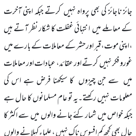
جائز ناجائز کی بھی پرواہ نہیں
کرتے جبکہ اپنی آخرت
کے معاملے میں
انتہائی غفلت کا شکار نظر آتے ہیں
،اپنی موت،قبر اور حشر کے معاملات کے بارے میں
غورو فکر نہیں
کرتے اور عقائد، عبادات اور معاملات
میں
سے جن چیزوں
کا سیکھنا فرض ہے اس کی
معلومات نہیں
رکھتے۔یہ تو عام مسلمانوں
کا حال ہے
جبکہ خواص میں
شمار کئے جانے والوں
میں
سے اکثر کا
حال بھی کچھ کم افسوس ناک نہیں ، علماء کہلانے والوں