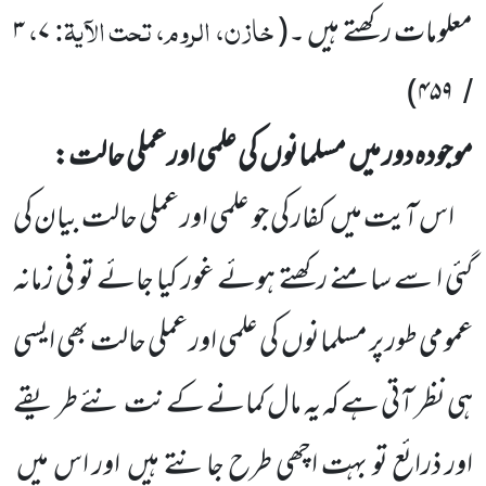
خازن، الروم، تحت الآیۃ:
،
معلومات رکھتے ہیں ۔
(
۷
۳
)
۴۵۹
/
موجودہ دور میں
مسلمانوں
کی علمی اور عملی حالت:
اس آیت میں
کفار کی جو علمی اور عملی حالت بیان کی
گئی ا سے سامنے رکھتے ہوئے غور کیا جائے تو فی زمانہ
عمومی طور پر مسلمانوں
کی علمی اور عملی حالت بھی ایسی
ہی نظر آتی ہے کہ یہ مال کمانے کے نت نئے طریقے
اور ذرائع تو بہت اچھی طرح جانتے ہیں
اور اس میں