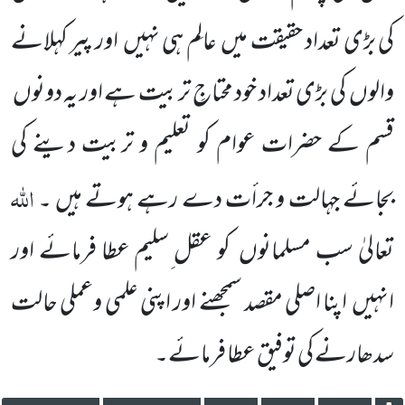
کی بڑی تعداد حقیقت میں
عالِم ہی نہیں
اور پیر کہلانے
والوں
کی بڑی تعداد خود محتاجِ تربیت ہے اور یہ دونوں
قسم کے حضرات عوام کو تعلیم و
تربیت دینے کی
اللہ
بجائے جہالت و جرأت دے رہے ہوتے ہیں ۔
تعالیٰ سب مسلمانوں
کو عقل ِسلیم عطا فرمائے اور
انہیں
اپنا اصلی مقصد سمجھنے اور اپنی علمی وعملی حالت
سدھارنے کی توفیق عطا فرمائے۔