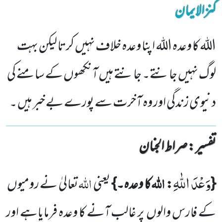
کنزالایمان
الله کا وعدہ الله اپنا وعدہ خلاف نہیں کرتا لیکن بہت
لوگ نہیں جانتے۔ جانتے ہیں آنکھوں کے سامنے کی
دنیوی زندگی اور وہ آخرت سے پورے بے خبر ہیں ۔
تفسیر : ‎صراط الجنان
وَعْدَ اللّٰهِ
اللہ
اللہ
{
:
کا وعدہ۔}
یعنی
تعالیٰ نے رومیوں
کے فارس والوں
پر غالب آنے کا وعدہ فرمایاہے اور