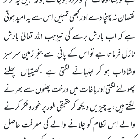
ہے تو بسا اوقات تم خوفزدہ ہو جاتے ہو کہ کہیں یہ گر کر
نقصان نہ پہنچا دے اور کبھی تمہیں اس سے یہ امید ہوتی
اللہ
ہے کہ اب بارش برسے گی نیزجب
تعالیٰ بارش
نازل فرماتا ہے تو اس کے پانی
سے بنجر زمین سرسبز
وشاداب ہو کر لہلہانے لگتی ہے ،کھیتیاں پھلنے
پھولنے لگتی اورباغات میں درخت پھلوں سے بھرنے
لگتے ہیں ،یہ چیزیں دیکھ کر حقیقی طور پر غورو فکر کرنے
والے اس نظام کو چلانے والے کی معرفت حاصل