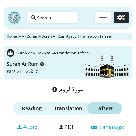
Search
Go
Home
➤
Al-Quran
➤
Surah Ar Rum Ayat 24 Translation Tafseer
Surah Ar Rum Ayat 24 Translation Tafseer
Surah Ar Rum
اُتْلُ مَاۤ اُوْحِیَ
Para 21 -
سورة الروم
Reading
Translation
Tafseer
Audio
PDF
Language