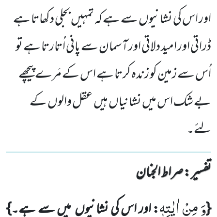
اور اس کی نشانیوں سے ہے کہ تمہیں بجلی دکھاتا ہے
ڈراتی اور امید دلاتی اور آسمان سے پانی اُتارتا ہے تو
اُس سے زمین کو زندہ کرتا ہے اس کے مَرے پیچھے
بے شک اس میں نشانیاں ہیں عقل والوں کے
لئے۔
تفسیر : ‎صراط الجنان
وَ مِنْ اٰیٰتِهٖ
{
: اور اس کی نشانیوں میں سے ہے۔}