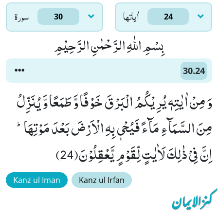
اٰياتها
سورۃ
30
24
بِسْمِ اللّٰهِ الرَّحْمٰنِ الرَّحِیْمِ
30.24
وَ مِنْ اٰیٰتِهٖ یُرِیْكُمُ الْبَرْقَ خَوْفًا وَّ طَمَعًا وَّ یُنَزِّلُ
مِنَ السَّمَآءِ مَآءً فَیُحْیٖ بِهِ الْاَرْضَ بَعْدَ مَوْتِهَاؕ-
اِنَّ فِیْ ذٰلِكَ لَاٰیٰتٍ لِّقَوْمٍ یَّعْقِلُوْنَ(24)
Kanz ul Iman
Kanz ul Irfan
کنزالایمان