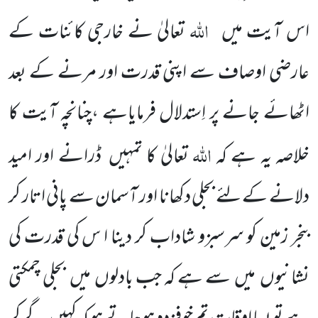
اللہ
اس آیت میں
تعالیٰ نے خارجی کائنات کے
عارضی اوصاف سے اپنی قدرت اور مرنے کے بعد
اٹھائے جانے پر اِستدلال فرمایاہے ،چنانچہ آیت کا
اللہ
خلاصہ یہ ہے کہ
تعالیٰ کا تمہیں ڈرانے اور امید
دلانے کے لئے بجلی دکھانا اور آسمان سے پانی اتار کر
بنجر زمین کو سرسبزو شاداب کر دینا ا س کی قدرت کی
نشانیوں میں سے ہے کہ جب بادلوں میں بجلی چمکتی