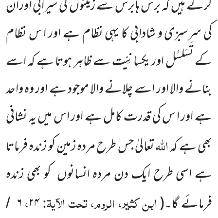
کرتے ہیں کہ برس ہا برس سے زمینوں کی سیرابی اوران
کی سرسبزی و شادابی کا یہی نظام ہے اور ا س نظام
کے تَسَلسُل اور یکسانِیّت سے ظاہر ہوتا ہے کہ اسے
بنانے والا اور اسے چلانے والا موجود ہے اور وہ واحد
ہے اور ا س کی قدرت کامل ہے اور اس میں یہ نشانی
اللہ
بھی ہے کہ
تعالیٰ جس طرح مردہ زمین کو زندہ فرماتا
ہے اسی طرح ایک دن مردہ انسانوں کو بھی زندہ
ابن کثیر، الروم، تحت الآیۃ:
،
فرمائے گا۔(
۲۴
۶
/